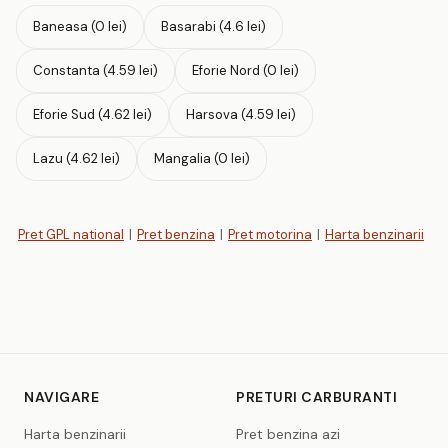
Baneasa (0 lei)
Basarabi (4.6 lei)
Constanta (4.59 lei)
Eforie Nord (0 lei)
Eforie Sud (4.62 lei)
Harsova (4.59 lei)
Lazu (4.62 lei)
Mangalia (0 lei)
Pret GPL national
|
Pret benzina
|
Pret motorina
|
Harta benzinarii
NAVIGARE
PRETURI CARBURANTI
Harta benzinarii
Pret benzina azi