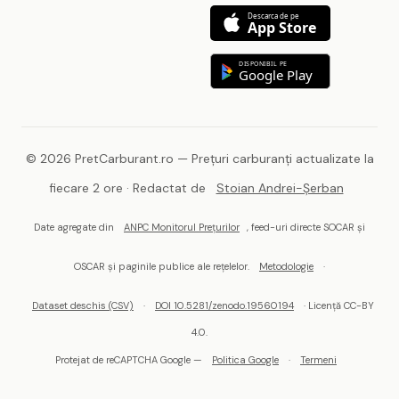
Descarca de pe
App Store
DISPONIBIL PE
Google Play
© 2026 PretCarburant.ro — Prețuri carburanți actualizate la
fiecare 2 ore · Redactat de
Stoian Andrei-Șerban
Date agregate din
ANPC Monitorul Prețurilor
, feed-uri directe SOCAR și
OSCAR și paginile publice ale rețelelor.
Metodologie
·
Dataset deschis (CSV)
·
DOI 10.5281/zenodo.19560194
· Licență CC-BY
4.0.
Protejat de reCAPTCHA Google —
Politica Google
·
Termeni