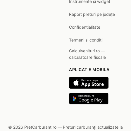
Instrumente și widget
Raport prețuri pe județe
Confidentialitate
Termeni si conditii
CalculVenituri.ro —
calculatoare fiscale
APLICATIE MOBILA
Descarca de pe
App Store
DISPONIBIL PE
Google Play
© 2026 PretCarburant.ro — Prețuri carburanți actualizate la