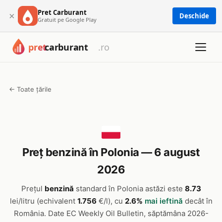
Pret Carburant
×
Deschide
Gratuit pe Google Play
← Toate țările
Preț benzină în Polonia — 6 august
2026
Prețul
benzină
standard în Polonia astăzi este
8.73
lei/litru (echivalent
1.756
€/l), cu
2.6%
mai ieftină
decât în
România. Date EC Weekly Oil Bulletin, săptămâna 2026-