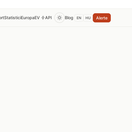
rt
Statistici
Europa
EV
API
Blog
Alerte
EN
HU