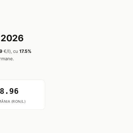
t 2026
19
€/l), cu
17.5%
ermane.
8.96
ÂNIA (RON/L)