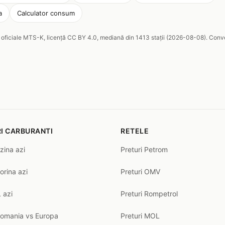
a
Calculator consum
oficiale MTS-K, licență CC BY 4.0, mediană din 1413 stații (2026-08-08). Conve
I CARBURANTI
RETELE
zina azi
Preturi Petrom
orina azi
Preturi OMV
 azi
Preturi Rompetrol
Romania vs Europa
Preturi MOL