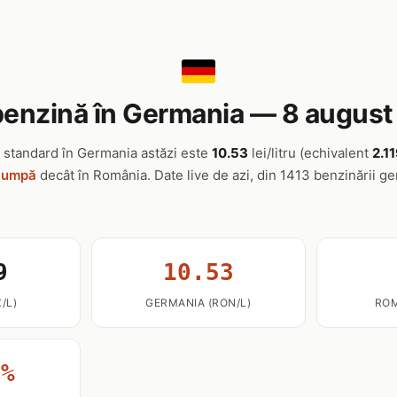
benzină în Germania — 8 augus
standard în Germania astăzi este
10.53
lei/litru (echivalent
2.1
cumpă
decât în România. Date live de azi, din 1413 benzinării g
9
10.53
/L)
GERMANIA (RON/L)
ROM
5%