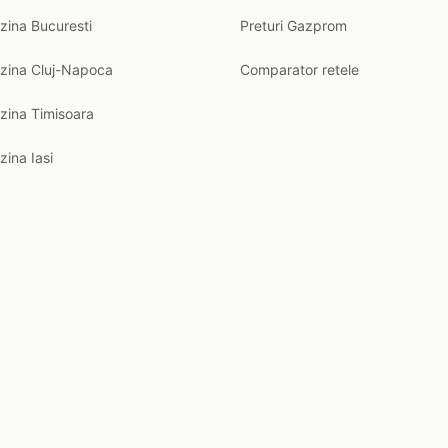
zina Bucuresti
Preturi Gazprom
nzina Cluj-Napoca
Comparator retele
zina Timisoara
zina Iasi