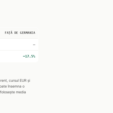
FAȚĂ DE GERMANIA
—
−17.5%
rent, cursul EUR și
 poate însemna o
 folosește media