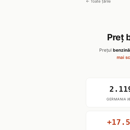
← Toate țările
Preț 
Prețul
benzină
mai s
2.11
GERMANIA (€
+17.