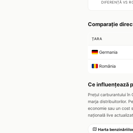
DIFERENȚĂ VS R
Comparație direc
ȚARA
Germania
România
Ce influențează p
Prețul carburantului în
marja distribuitorilor.
economie sau un cost s
națională live actualizat
Harta benzinăriilo