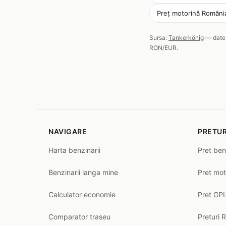
Preț motorină Români
Sursa:
Tankerkönig
— date 
RON/EUR.
NAVIGARE
PRETUR
Harta benzinarii
Pret ben
Benzinarii langa mine
Pret mot
Calculator economie
Pret GPL
Comparator traseu
Preturi 