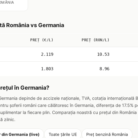
OMÂNIA
tă România vs Germania
PREȚ (€/L)
PREȚ (RON/L)
2.119
10.53
1.803
8.96
rețul în Germania?
 Germania depinde de accizele naționale, TVA, cotația internațională B
 Pentru șoferii români care călătoresc în Germania, diferența de 17.5%
uplimentar la fiecare plin. Comparația noastră cu prețul din România
ă zilnic.
r din Germania (live)
Toate țările UE
Preț benzină România