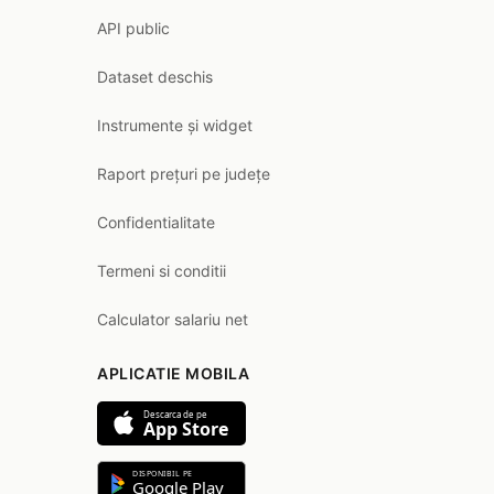
API public
Dataset deschis
Instrumente și widget
Raport prețuri pe județe
Confidentialitate
Termeni si conditii
Calculator salariu net
APLICATIE MOBILA
Descarca de pe
App Store
DISPONIBIL PE
Google Play