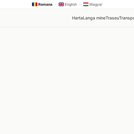
Romana
·
English
·
Magyar
Harta
Langa mine
Traseu
Transpo