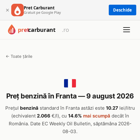
Pret Carburant
×
Deschide
Gratuit pe Google Play
← Toate țările
Preț benzină în Franta — 9 august 2026
Prețul
benzină
standard în Franta astăzi este
10.27
lei/litru
(echivalent
2.066
€/l), cu
14.6%
mai scumpă
decât în
România. Date EC Weekly Oil Bulletin, săptămâna 2026-
08-03.