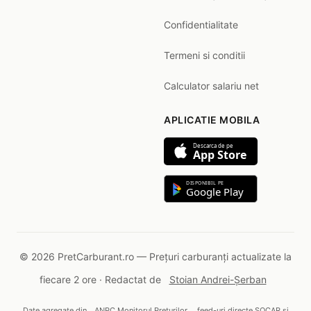
Confidentialitate
Termeni si conditii
Calculator salariu net
APLICATIE MOBILA
Descarca de pe
App Store
DISPONIBIL PE
Google Play
© 2026 PretCarburant.ro — Prețuri carburanți actualizate la
fiecare 2 ore · Redactat de
Stoian Andrei-Șerban
Date agregate din
ANPC Monitorul Prețurilor
, feed-uri directe SOCAR și