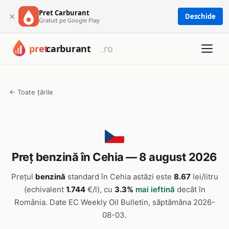
Pret Carburant
×
Deschide
Gratuit pe Google Play
← Toate țările
Preț benzină în Cehia — 8 august 2026
Prețul
benzină
standard în Cehia astăzi este
8.67
lei/litru
(echivalent
1.744
€/l), cu
3.3%
mai ieftină
decât în
România. Date EC Weekly Oil Bulletin, săptămâna 2026-
08-03.