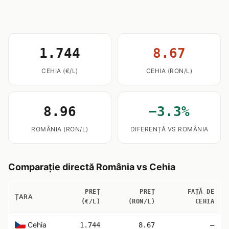
1.744
8.67
CEHIA (€/L)
CEHIA (RON/L)
8.96
−3.3%
ROMÂNIA (RON/L)
DIFERENȚĂ VS ROMÂNIA
Comparație directă România vs Cehia
PREȚ
PREȚ
FAȚĂ DE
ȚARA
(€/L)
(RON/L)
CEHIA
Cehia
1.744
8.67
—