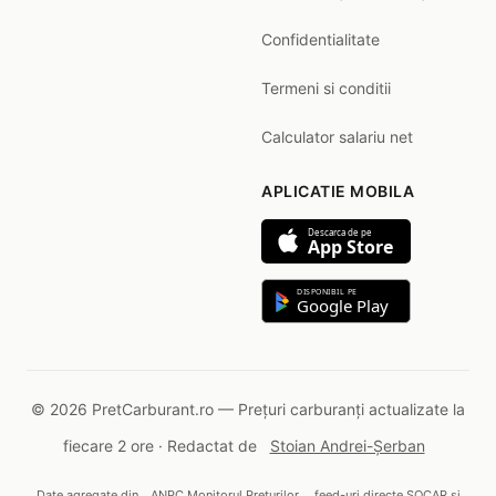
Confidentialitate
Termeni si conditii
Calculator salariu net
APLICATIE MOBILA
Descarca de pe
App Store
DISPONIBIL PE
Google Play
© 2026 PretCarburant.ro — Prețuri carburanți actualizate la
fiecare 2 ore · Redactat de
Stoian Andrei-Șerban
Date agregate din
ANPC Monitorul Prețurilor
, feed-uri directe SOCAR și