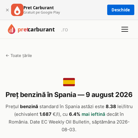
Pret Carburant
×
Deschide
Gratuit pe Google Play
← Toate țările
Preț benzină în Spania — 9 august 2026
Prețul
benzină
standard în Spania astăzi este
8.38
lei/litru
(echivalent
1.687
€/l), cu
6.4%
mai ieftină
decât în
România. Date EC Weekly Oil Bulletin, săptămâna 2026-
08-03.