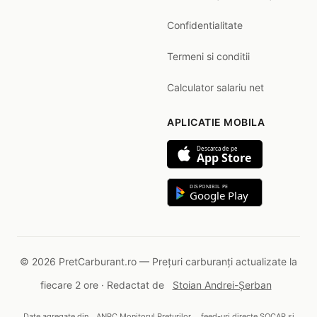
Confidentialitate
Termeni si conditii
Calculator salariu net
APLICATIE MOBILA
Descarca de pe
App Store
DISPONIBIL PE
Google Play
© 2026 PretCarburant.ro — Prețuri carburanți actualizate la
fiecare 2 ore · Redactat de
Stoian Andrei-Șerban
Date agregate din
ANPC Monitorul Prețurilor
, feed-uri directe SOCAR și