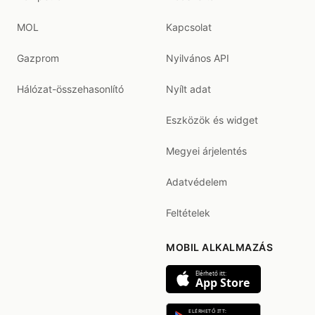
MOL
Kapcsolat
Gazprom
Nyilvános API
Hálózat-összehasonlító
Nyílt adat
Eszközök és widget
Megyei árjelentés
Adatvédelem
Feltételek
MOBIL ALKALMAZÁS
Elérhető itt:
App Store
ELÉRHETŐ ITT: