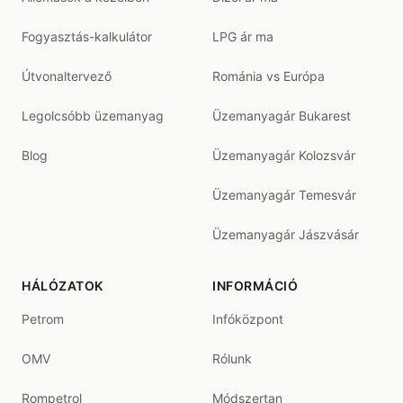
Fogyasztás-kalkulátor
LPG ár ma
Útvonaltervező
Románia vs Európa
Legolcsóbb üzemanyag
Üzemanyagár Bukarest
Blog
Üzemanyagár Kolozsvár
Üzemanyagár Temesvár
Üzemanyagár Jászvásár
HÁLÓZATOK
INFORMÁCIÓ
Petrom
Infóközpont
OMV
Rólunk
Rompetrol
Módszertan