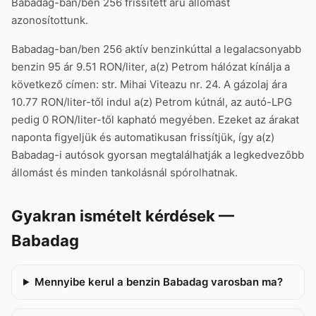
Babadag-ban/ben 256 frissített árú állomást
azonosítottunk.
Babadag-ban/ben 256 aktív benzinkúttal a legalacsonyabb
benzin 95 ár 9.51 RON/liter, a(z) Petrom hálózat kínálja a
következő címen: str. Mihai Viteazu nr. 24. A gázolaj ára
10.77 RON/liter-től indul a(z) Petrom kútnál, az autó-LPG
pedig 0 RON/liter-től kapható megyében. Ezeket az árakat
naponta figyeljük és automatikusan frissítjük, így a(z)
Babadag-i autósok gyorsan megtalálhatják a legkedvezőbb
állomást és minden tankolásnál spórolhatnak.
Gyakran ismételt kérdések —
Babadag
Mennyibe kerul a benzin Babadag varosban ma?