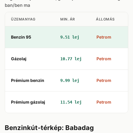
ban/ben ma
ÜZEMANYAG
MIN. ÁR
ÁLLOMÁS
C
Benzin 95
Petrom
9.51 lej
st
Gázolaj
Petrom
10.77 lej
st
Prémium benzin
Petrom
9.99 lej
st
Prémium gázolaj
Petrom
11.54 lej
st
Benzinkút-térkép: Babadag