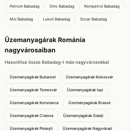
Petrom Babadag
Omv Babadag
Rompetrol Babadag
Mol Babadag
Lukoil Babadag
Socar Babadag
Üzemanyagárak Románia
nagyvárosaiban
Hasonlítsa össze Babadag-t más nagyvárosokkal
Üzemanyagárak Bukarest
Üzemanyagárak Kolozsvár
Üzemanyagárak Temesvár
Üzemanyagárak Iași
Üzemanyagárak Konstanca
Üzemanyagárak Brassó
Üzemanyagárak Craiova
Üzemanyagárak Galați
Üzemanyagárak Ploiești
Üzemanyagárak Nagyvárad