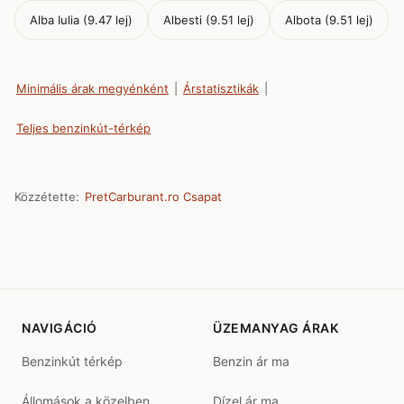
Alba Iulia (9.47 lej)
Albesti (9.51 lej)
Albota (9.51 lej)
Minimális árak megyénként
|
Árstatisztikák
|
Teljes benzinkút-térkép
Közzétette:
PretCarburant.ro Csapat
NAVIGÁCIÓ
ÜZEMANYAG ÁRAK
Benzinkút térkép
Benzin ár ma
Állomások a közelben
Dízel ár ma