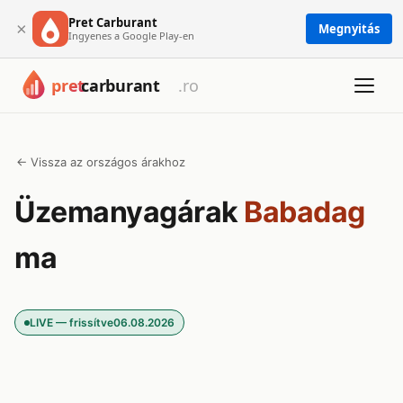
Pret Carburant
×
Megnyitás
Ingyenes a Google Play-en
← Vissza az országos árakhoz
Üzemanyagárak
Babadag
ma
LIVE — frissítve
06.08.2026