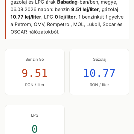
gázolaj és LPG árak
Babadag
-ban/ben, megye,
06.08.2026
napon: benzin
9.51 lej/liter
, gázolaj
10.77 lej/liter
, LPG
0 lej/liter
. 1 benzinkút figyelve
a Petrom, OMV, Rompetrol, MOL, Lukoil, Socar és
OSCAR hálózatokból.
Benzin 95
Gázolaj
9.51
10.77
RON / liter
RON / liter
LPG
0