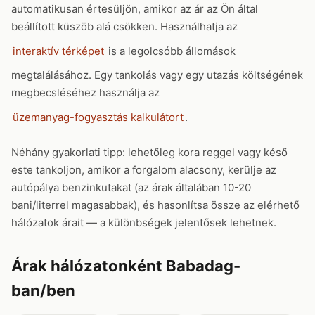
automatikusan értesüljön, amikor az ár az Ön által
beállított küszöb alá csökken. Használhatja az
interaktív térképet
is a legolcsóbb állomások
megtalálásához. Egy tankolás vagy egy utazás költségének
megbecsléséhez használja az
üzemanyag-fogyasztás kalkulátort
.
Néhány gyakorlati tipp: lehetőleg kora reggel vagy késő
este tankoljon, amikor a forgalom alacsony, kerülje az
autópálya benzinkutakat (az árak általában 10-20
bani/literrel magasabbak), és hasonlítsa össze az elérhető
hálózatok árait — a különbségek jelentősek lehetnek.
Árak hálózatonként Babadag-
ban/ben