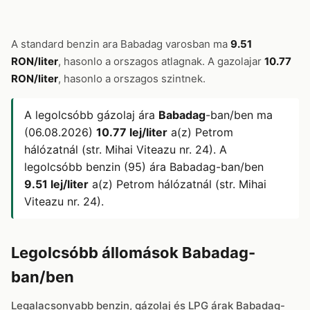
A standard benzin ara Babadag varosban ma
9.51
RON/liter
, hasonlo a orszagos atlagnak. A gazolajar
10.77
RON/liter
, hasonlo a orszagos szintnek.
A legolcsóbb gázolaj ára
Babadag
-ban/ben ma
(06.08.2026)
10.77 lej/liter
a(z) Petrom
hálózatnál (str. Mihai Viteazu nr. 24). A
legolcsóbb benzin (95) ára Babadag-ban/ben
9.51 lej/liter
a(z) Petrom hálózatnál (str. Mihai
Viteazu nr. 24).
Legolcsóbb állomások Babadag-
ban/ben
Legalacsonyabb benzin, gázolaj és LPG árak Babadag-