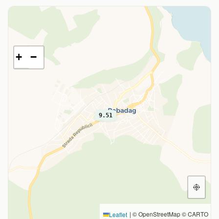
+
−
9.51
|
© OpenStreetMap © CARTO
Leaflet