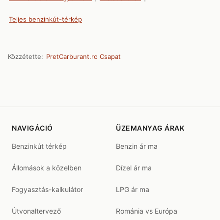
Teljes benzinkút-térkép
Közzétette:
PretCarburant.ro Csapat
NAVIGÁCIÓ
ÜZEMANYAG ÁRAK
Benzinkút térkép
Benzin ár ma
Állomások a közelben
Dízel ár ma
Fogyasztás-kalkulátor
LPG ár ma
Útvonaltervező
Románia vs Európa