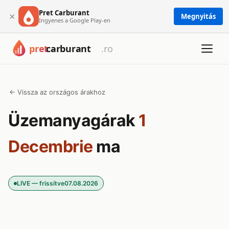
Pret Carburant
×
Megnyitás
Ingyenes a Google Play-en
← Vissza az országos árakhoz
Üzemanyagárak
1
Decembrie
ma
LIVE — frissítve
07.08.2026