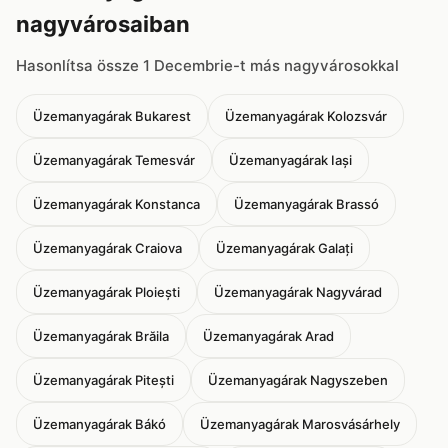
nagyvárosaiban
Hasonlítsa össze 1 Decembrie-t más nagyvárosokkal
Üzemanyagárak Bukarest
Üzemanyagárak Kolozsvár
Üzemanyagárak Temesvár
Üzemanyagárak Iași
Üzemanyagárak Konstanca
Üzemanyagárak Brassó
Üzemanyagárak Craiova
Üzemanyagárak Galați
Üzemanyagárak Ploiești
Üzemanyagárak Nagyvárad
Üzemanyagárak Brăila
Üzemanyagárak Arad
Üzemanyagárak Pitești
Üzemanyagárak Nagyszeben
Üzemanyagárak Bákó
Üzemanyagárak Marosvásárhely