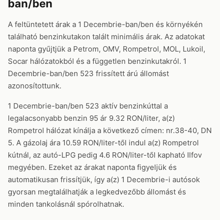
ban/ben
A feltüntetett árak a 1 Decembrie-ban/ben és környékén
található benzinkutakon talált minimális árak. Az adatokat
naponta gyűjtjük a Petrom, OMV, Rompetrol, MOL, Lukoil,
Socar hálózatokból és a független benzinkutakról. 1
Decembrie-ban/ben 523 frissített árú állomást
azonosítottunk.
1 Decembrie-ban/ben 523 aktív benzinkúttal a
legalacsonyabb benzin 95 ár 9.32 RON/liter, a(z)
Rompetrol hálózat kínálja a következő címen: nr.38-40, DN
5. A gázolaj ára 10.59 RON/liter-től indul a(z) Rompetrol
kútnál, az autó-LPG pedig 4.6 RON/liter-től kapható Ilfov
megyében. Ezeket az árakat naponta figyeljük és
automatikusan frissítjük, így a(z) 1 Decembrie-i autósok
gyorsan megtalálhatják a legkedvezőbb állomást és
minden tankolásnál spórolhatnak.