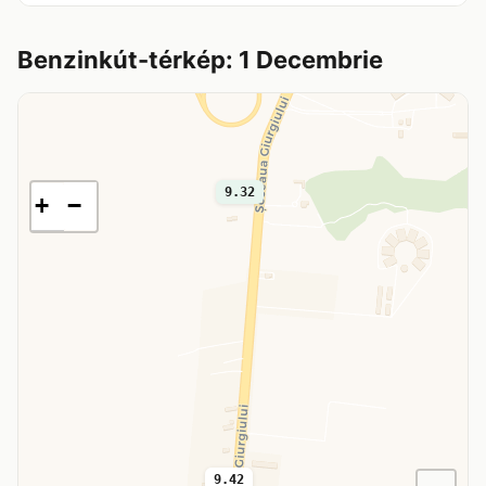
Benzinkút-térkép: 1 Decembrie
9.32
+
−
9.42