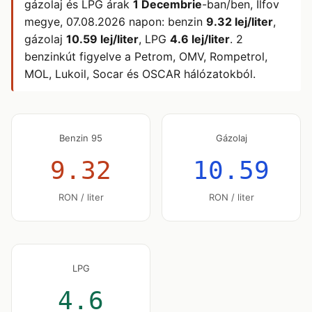
gázolaj és LPG árak
1 Decembrie
-ban/ben, Ilfov
megye,
07.08.2026
napon: benzin
9.32 lej/liter
,
gázolaj
10.59 lej/liter
, LPG
4.6 lej/liter
. 2
benzinkút figyelve a Petrom, OMV, Rompetrol,
MOL, Lukoil, Socar és OSCAR hálózatokból.
Benzin 95
Gázolaj
9.32
10.59
RON / liter
RON / liter
LPG
4.6