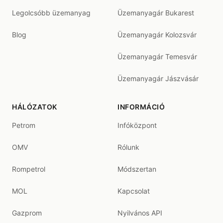
Legolcsóbb üzemanyag
Üzemanyagár Bukarest
Blog
Üzemanyagár Kolozsvár
Üzemanyagár Temesvár
Üzemanyagár Jászvásár
HÁLÓZATOK
INFORMÁCIÓ
Petrom
Infóközpont
OMV
Rólunk
Rompetrol
Módszertan
MOL
Kapcsolat
Gazprom
Nyilvános API