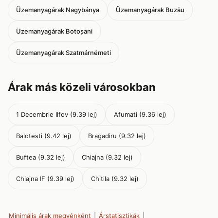
Üzemanyagárak Nagybánya
Üzemanyagárak Buzău
Üzemanyagárak Botoșani
Üzemanyagárak Szatmárnémeti
Árak más közeli városokban
1 Decembrie Ilfov (9.39 lej)
Afumati (9.36 lej)
Balotesti (9.42 lej)
Bragadiru (9.32 lej)
Buftea (9.32 lej)
Chiajna (9.32 lej)
Chiajna IF (9.39 lej)
Chitila (9.32 lej)
Minimális árak megyénként
|
Árstatisztikák
|