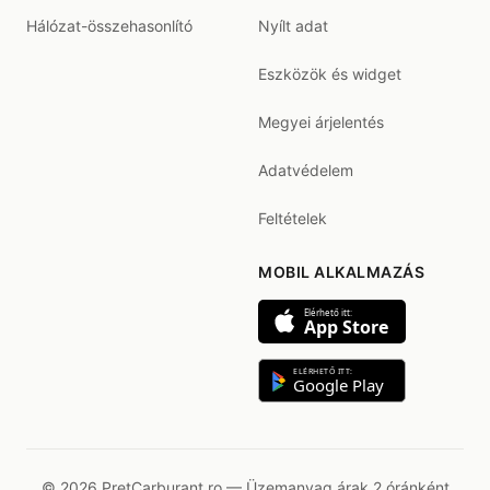
Hálózat-összehasonlító
Nyílt adat
Eszközök és widget
Megyei árjelentés
Adatvédelem
Feltételek
MOBIL ALKALMAZÁS
Elérhető itt:
App Store
ELÉRHETŐ ITT:
Google Play
© 2026 PretCarburant.ro — Üzemanyag árak 2 óránként