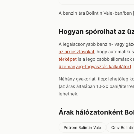
A benzin ára Bolintin Vale-ban/ben je
Hogyan spórolhat az ü
A legalacsonyabb benzin- vagy gázo
az árriasztásokat
, hogy automatikusa
térképet
is a legolcsóbb állomások
üzemanyag-fogyasztás kalkulátort
.
Néhány gyakorlati tipp: lehetőleg k
(az árak általában 10-20 bani/liter
lehetnek.
Árak hálózatonként Bol
Petrom Bolintin Vale
Omv Bolinti