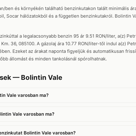
ban/ben és környékén található benzinkutakon talált minimális ár
, Socar hálózatokból és a független benzinkutakról. Bolintin Va
zinkúttal a legalacsonyabb benzin 95 ár 9.51 RON/liter, a(z) Pet
 Km. 36, 085100. A gázolaj ára 10.77 RON/liter-től indul a(z) Pe
en. Ezeket az árakat naponta figyeljük és automatikusan frissítj
őbb állomást és minden tankolásnál spórolhatnak.
sek — Bolintin Vale
ntin Vale varosban ma?
lintin Vale varosban ma?
enzinkutat Bolintin Vale varosban?