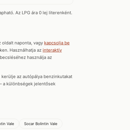
apható. Az LPG ára 0 lej literenként.
 oldalt naponta, vagy
kapcsolja be
kken. Használhatja az
interaktív
gbecsléséhez használja az
, kerülje az autópálya benzinkutakat
t — a különbségek jelentősek
ntin Vale
Socar Bolintin Vale