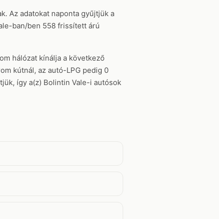
ak. Az adatokat naponta gyűjtjük a
le-ban/ben 558 frissített árú
rom hálózat kínálja a következő
trom kútnál, az autó-LPG pedig 0
ük, így a(z) Bolintin Vale-i autósok