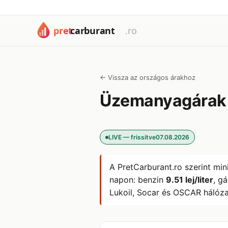
← Vissza az országos árakhoz
Üzemanyagára
LIVE — frissítve
07.08.2026
A PretCarburant.ro szerint min
napon: benzin
9.51 lej/liter
, g
Lukoil, Socar és OSCAR hálóza