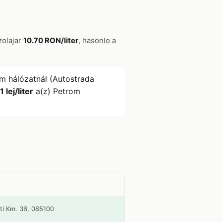
zolajar
10.70 RON/liter
, hasonlo a
m hálózatnál (Autostrada
1 lej/liter
a(z) Petrom
ti Km. 36, 085100