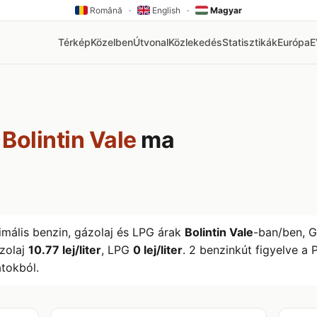
Română
·
English
·
Magyar
Térkép
Közelben
Útvonal
Közlekedés
Statisztikák
Európa
k
Bolintin Vale
ma
imális benzin, gázolaj és LPG árak
Bolintin Vale
-ban/ben, 
ázolaj
10.77 lej/liter
, LPG
0 lej/liter
. 2 benzinkút figyelve a
tokból.