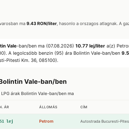
e varosban ma
9.43 RON/liter
, hasonlo a orszagos atlagnak. A ga
tin Vale
-ban/ben ma (07.08.2026)
10.77 lej/liter
a(z) Petro
00). A legolcsóbb benzin (95) ára Bolintin Vale-ban/ben
9.5
ti-Pitesti Km. 36, 085100).
Bolintin Vale-ban/ben
 LPG árak Bolintin Vale-ban/ben ma
N. ÁR
ÁLLOMÁS
CÍM
Petrom
51 lej
Autostrada Bucuresti-Pites