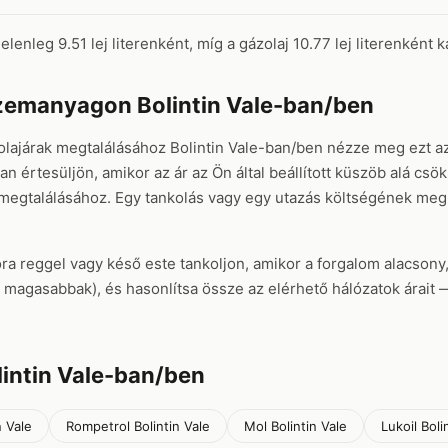
lenleg 9.51 lej literenként, míg a gázolaj 10.77 lej literenként k
zemanyagon Bolintin Vale-ban/ben
lajárak megtalálásához Bolintin Vale-ban/ben nézze meg ezt az
n értesüljön, amikor az ár az Ön által beállított küszöb alá csö
 megtalálásához. Egy tankolás vagy egy utazás költségének me
ora reggel vagy késő este tankoljon, amikor a forgalom alacsony
rel magasabbak), és hasonlítsa össze az elérhető hálózatok árai
intin Vale-ban/ben
n Vale
Rompetrol Bolintin Vale
Mol Bolintin Vale
Lukoil Boli