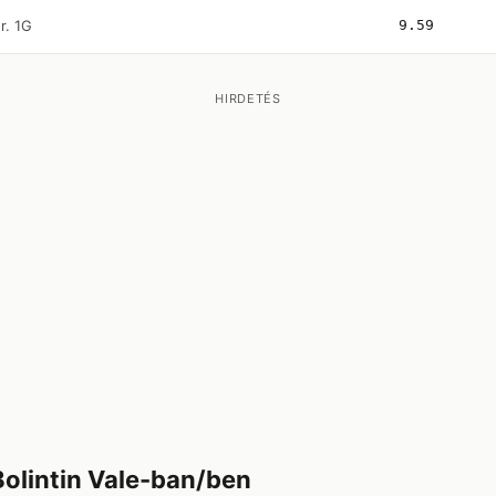
nr. 1G
9.59
HIRDETÉS
olintin Vale-ban/ben