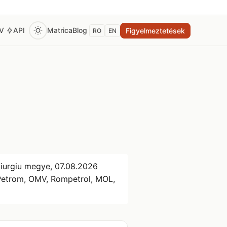
EV
API
Matrica
Blog
Figyelmeztetések
RO
EN
Giurgiu megye,
07.08.2026
 Petrom, OMV, Rompetrol, MOL,