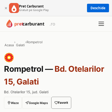
Pret Carburant
×
Deschide
Gratuit pe Google Play
›
›
Rompetrol
Acasa
Galati
Rompetrol —
Bd. Otelarilor
15, Galati
Bd. Otelarilor 15, jud. Galati
Waze
Google Maps
Favorit