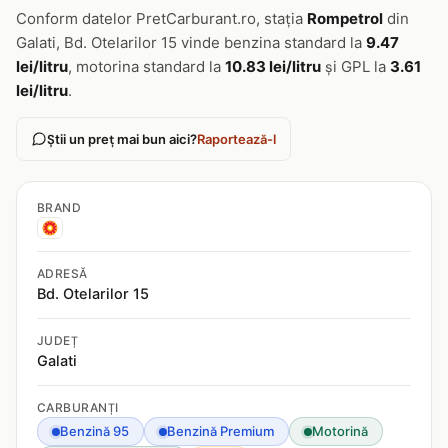
Conform datelor PretCarburant.ro, stația
Rompetrol
din
Galati, Bd. Otelarilor 15 vinde benzina standard la
9.47
lei/litru
, motorina standard la
10.83 lei/litru
și GPL la
3.61
lei/litru
.
Știi un preț mai bun aici?
Raportează-l
BRAND
ADRESĂ
Bd. Otelarilor 15
JUDEȚ
Galati
CARBURANȚI
Benzină 95
Benzină Premium
Motorină