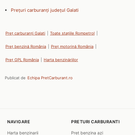
Prețuri carburanți județul Galati
Preț carburanți Galati
|
Toate stațiile Rompetrol
|
Preț benzină România
|
Preț motorină România
|
Preț GPL România
|
Harta benzinăriilor
Publicat de
Echipa PretCarburant.ro
NAVIGARE
PRETURI CARBURANTI
Harta benzinarii
Pret benzina azi