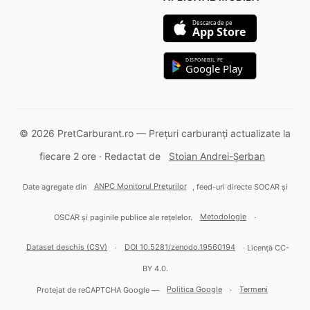
Descarca de pe
App Store
DISPONIBIL PE
Google Play
© 2026 PretCarburant.ro — Prețuri carburanți actualizate la
fiecare 2 ore · Redactat de
Stoian Andrei-Șerban
Date agregate din
ANPC Monitorul Prețurilor
, feed-uri directe SOCAR și
OSCAR și paginile publice ale rețelelor.
Metodologie
·
Dataset deschis (CSV)
·
DOI 10.5281/zenodo.19560194
· Licență CC-
BY 4.0.
Protejat de reCAPTCHA Google —
Politica Google
·
Termeni