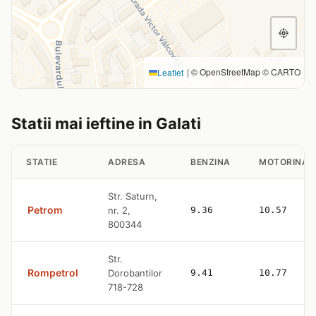
|
© OpenStreetMap © CARTO
Leaflet
Statii mai ieftine in Galati
STATIE
ADRESA
BENZINA
MOTORINA
Str. Saturn,
Petrom
nr. 2,
9.36
10.57
800344
Str.
Rompetrol
Dorobantilor
9.41
10.77
718-728