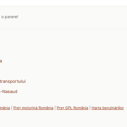
a o parere!
ia
transportului
ta-Nasaud
omânia
|
Preț motorină România
|
Preț GPL România
|
Harta benzinăriilor