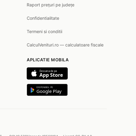
Raport prețuri pe județe
Confidentialitate
Termeni si conditii
CalculVenituri.ro — calculatoare fiscale
APLICATIE MOBILA
Descarca de pe
App Store
DISPONIBIL PE
Google Play