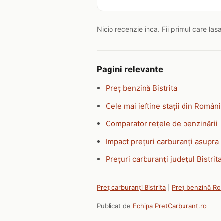
Nicio recenzie inca. Fii primul care las
Pagini relevante
Preț benzină Bistrita
Cele mai ieftine stații din Român
Comparator rețele de benzinării
Impact prețuri carburanți asupra 
Prețuri carburanți județul Bistri
Preț carburanți Bistrita
|
Preț benzină R
Publicat de
Echipa PretCarburant.ro