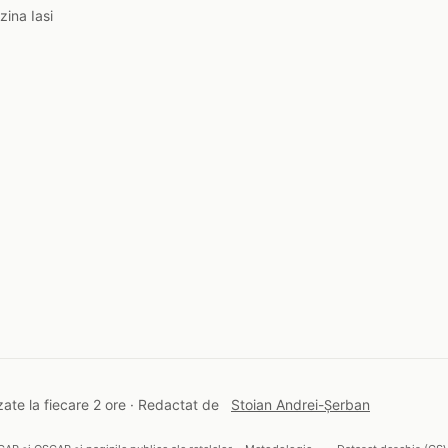
zina Iasi
ate la fiecare 2 ore · Redactat de
Stoian Andrei-Șerban