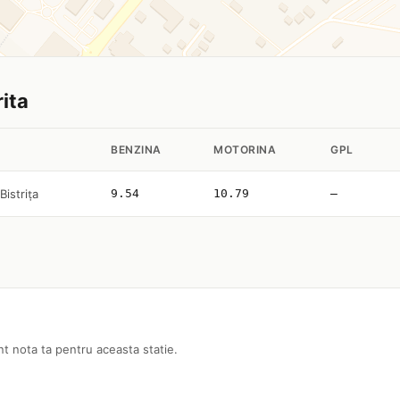
rita
BENZINA
MOTORINA
GPL
Bistriţa
9.54
10.79
—
nt nota ta pentru aceasta statie.