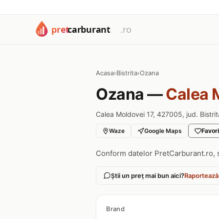
Acasa
›
Bistrita
›
Ozana
Ozana —
Calea M
Calea Moldovei 17, 427005, jud. Bistr
Waze
Google Maps
Favori
Conform datelor PretCarburant.ro, 
Știi un preț mai bun aici?
Raportează
Brand