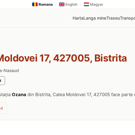
Romana
·
English
·
Magyar
Harta
Langa mine
Traseu
Transpo
oldovei 17, 427005, Bistrita
ita-Nasaud
t
stația
Ozana
din Bistrita, Calea Moldovei 17, 427005 face parte
-l