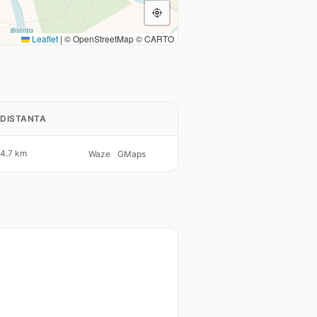
Leaflet
|
© OpenStreetMap © CARTO
DISTANTA
4.7 km
Waze
GMaps