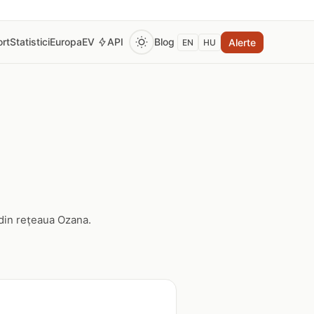
rt
Statistici
Europa
EV
API
Blog
Alerte
EN
HU
 din rețeaua Ozana.