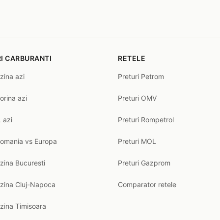
I CARBURANTI
RETELE
zina azi
Preturi Petrom
orina azi
Preturi OMV
 azi
Preturi Rompetrol
Romania vs Europa
Preturi MOL
zina Bucuresti
Preturi Gazprom
nzina Cluj-Napoca
Comparator retele
zina Timisoara