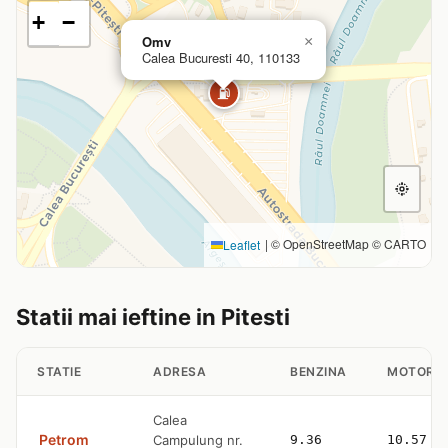
+
−
Omv
×
Calea Bucuresti 40, 110133
⛽
|
© OpenStreetMap © CARTO
Leaflet
Statii mai ieftine in Pitesti
STATIE
ADRESA
BENZINA
MOTORI
Calea
Petrom
Campulung nr.
9.36
10.57