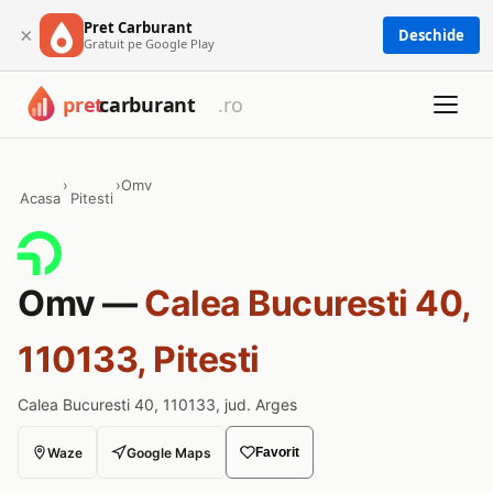
Pret Carburant
×
Deschide
Gratuit pe Google Play
›
›
Omv
Acasa
Pitesti
Omv —
Calea Bucuresti 40,
110133, Pitesti
Calea Bucuresti 40, 110133, jud. Arges
Waze
Google Maps
Favorit