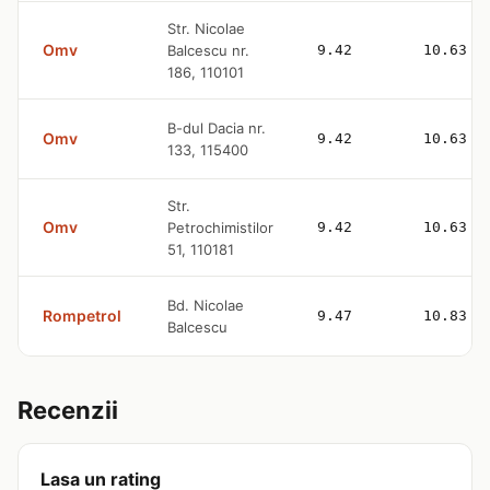
Str. Nicolae
Omv
Balcescu nr.
9.42
10.63
186, 110101
B-dul Dacia nr.
Omv
9.42
10.63
133, 115400
Str.
Omv
Petrochimistilor
9.42
10.63
51, 110181
Bd. Nicolae
Rompetrol
9.47
10.83
Balcescu
Recenzii
Lasa un rating