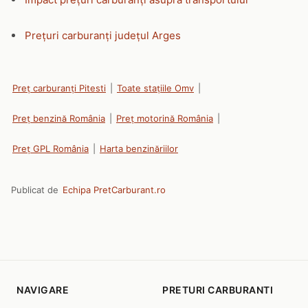
Prețuri carburanți județul Arges
Preț carburanți Pitesti
|
Toate stațiile Omv
|
Preț benzină România
|
Preț motorină România
|
Preț GPL România
|
Harta benzinăriilor
Publicat de
Echipa PretCarburant.ro
NAVIGARE
PRETURI CARBURANTI