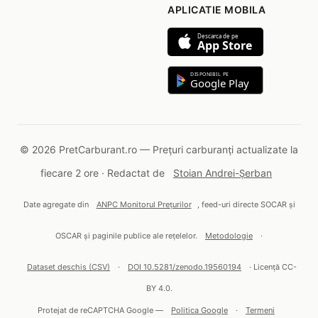
APLICATIE MOBILA
Descarca de pe
App Store
DISPONIBIL PE
Google Play
© 2026 PretCarburant.ro — Prețuri carburanți actualizate la
fiecare 2 ore · Redactat de
Stoian Andrei-Șerban
Date agregate din
ANPC Monitorul Prețurilor
, feed-uri directe SOCAR și
OSCAR și paginile publice ale rețelelor.
Metodologie
·
Dataset deschis (CSV)
·
DOI 10.5281/zenodo.19560194
· Licență CC-
BY 4.0.
Protejat de reCAPTCHA Google —
Politica Google
·
Termeni