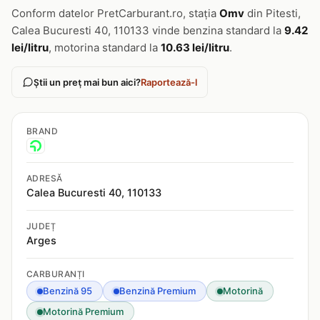
Conform datelor PretCarburant.ro, stația
Omv
din Pitesti,
Calea Bucuresti 40, 110133 vinde benzina standard la
9.42
lei/litru
, motorina standard la
10.63 lei/litru
.
Știi un preț mai bun aici?
Raportează-l
BRAND
ADRESĂ
Calea Bucuresti 40, 110133
JUDEȚ
Arges
CARBURANȚI
Benzină 95
Benzină Premium
Motorină
Motorină Premium