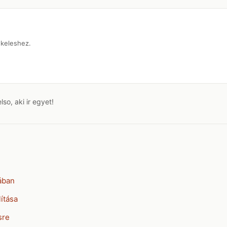
tekeleshez.
o, aki ir egyet!
ában
ítása
sre