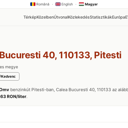
Română
·
English
·
Magyar
Térkép
Közelben
Útvonal
Közlekedés
Statisztikák
Európa
Bucuresti 40, 110133, Pitesti
ges megye
Kedvenc
Omv
benzinkút Pitesti-ban, Calea Bucuresti 40, 110133 az alábbi
.63 RON/liter
.