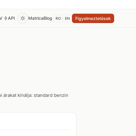
EV
API
Matrica
Blog
Figyelmeztetések
RO
EN
 árakat kínálja: standard benzin