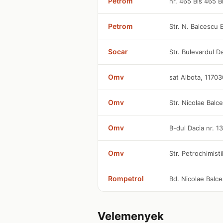
Petrom
nr. 465 Bis 465 B
Petrom
Str. N. Balcescu 
Socar
Str. Bulevardul Da
Omv
sat Albota, 11703
Omv
Str. Nicolae Balc
Omv
B-dul Dacia nr. 1
Omv
Str. Petrochimisti
Rompetrol
Bd. Nicolae Balc
Velemenyek