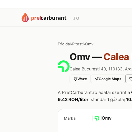
Főoldal
›
Pitesti
›
Omv
Omv —
Calea 
Calea Bucuresti 40, 110133, Ar
Waze
Google Maps
A PretCarburant.ro adatai szerint a
9.42 RON/liter
, standard gázolaj
10
Omv
Márka