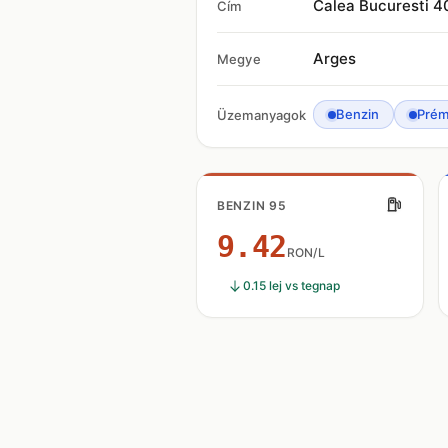
Calea Bucuresti 4
Cím
Arges
Megye
Benzin
Prém
Üzemanyagok
BENZIN 95
9.42
RON/L
0.15 lej vs tegnap