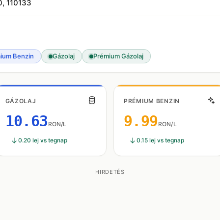
0, 110133
ium Benzin
Gázolaj
Prémium Gázolaj
GÁZOLAJ
PRÉMIUM BENZIN
10.63
9.99
RON/L
RON/L
0.20 lej vs tegnap
0.15 lej vs tegnap
HIRDETÉS