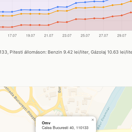
3, Pitesti állomáson: Benzin 9.42 lei/liter, Gázolaj 10.63 lei/li
×
Omv
Calea Bucuresti 40, 110133