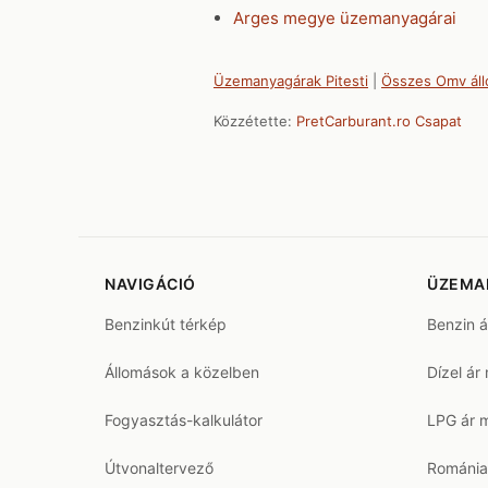
Arges megye üzemanyagárai
Üzemanyagárak Pitesti
|
Összes Omv ál
Közzétette:
PretCarburant.ro Csapat
NAVIGÁCIÓ
ÜZEMA
Benzinkút térkép
Benzin 
Állomások a közelben
Dízel ár
Fogyasztás-kalkulátor
LPG ár 
Útvonaltervező
Románia