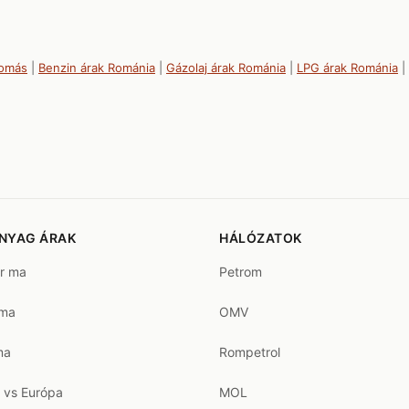
lomás
|
Benzin árak Románia
|
Gázolaj árak Románia
|
LPG árak Románia
|
NYAG ÁRAK
HÁLÓZATOK
ár ma
Petrom
 ma
OMV
ma
Rompetrol
 vs Európa
MOL