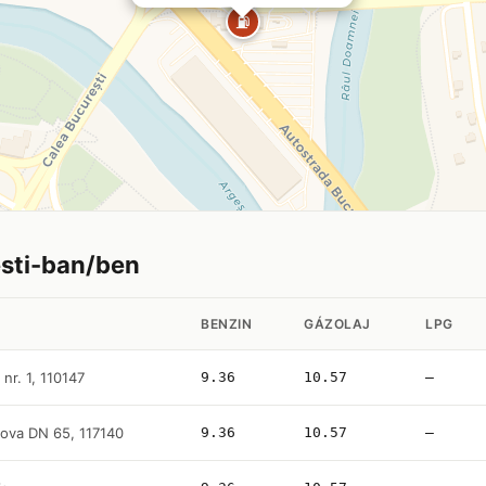
⛽
esti-ban/ben
BENZIN
GÁZOLAJ
LPG
nr. 1, 110147
9.36
10.57
—
aiova DN 65, 117140
9.36
10.57
—