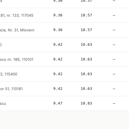
is
9.36
10.57
—
E81, nr. 133, 117045
9.36
10.57
—
cia, Nr. 31, Mioveni
9.36
10.57
—
0
9.42
10.63
—
escu nr. 186, 110101
9.42
10.63
—
33, 115400
9.42
10.63
—
lor 51, 110181
9.42
10.63
—
escu
9.47
10.83
—