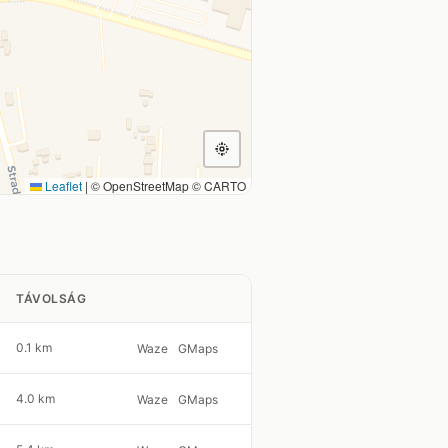
Leaflet
|
© OpenStreetMap © CARTO
TÁVOLSÁG
0.1 km
Waze
GMaps
4.0 km
Waze
GMaps