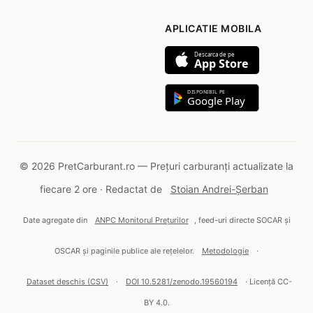
APLICATIE MOBILA
Descarca de pe
App Store
DISPONIBIL PE
Google Play
© 2026 PretCarburant.ro — Prețuri carburanți actualizate la
fiecare 2 ore · Redactat de
Stoian Andrei-Șerban
Date agregate din
ANPC Monitorul Prețurilor
, feed-uri directe SOCAR și
OSCAR și paginile publice ale rețelelor.
Metodologie
·
Dataset deschis (CSV)
·
DOI 10.5281/zenodo.19560194
· Licență CC-
BY 4.0.