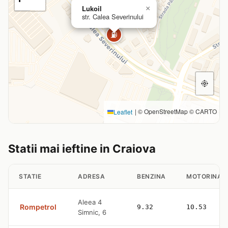
Lukoil
×
str. Calea Severinului
⛽
|
© OpenStreetMap © CARTO
Leaflet
Statii mai ieftine in Craiova
STATIE
ADRESA
BENZINA
MOTORINA
Aleea 4
Rompetrol
9.32
10.53
Simnic, 6