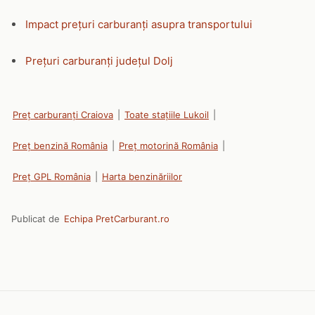
Impact prețuri carburanți asupra transportului
Prețuri carburanți județul Dolj
Preț carburanți Craiova
|
Toate stațiile Lukoil
|
Preț benzină România
|
Preț motorină România
|
Preț GPL România
|
Harta benzinăriilor
Publicat de
Echipa PretCarburant.ro