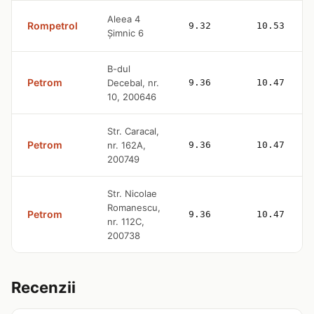
Aleea 4
Rompetrol
9.32
10.53
Șimnic 6
B-dul
Petrom
Decebal, nr.
9.36
10.47
10, 200646
Str. Caracal,
Petrom
nr. 162A,
9.36
10.47
200749
Str. Nicolae
Romanescu,
Petrom
9.36
10.47
nr. 112C,
200738
Recenzii