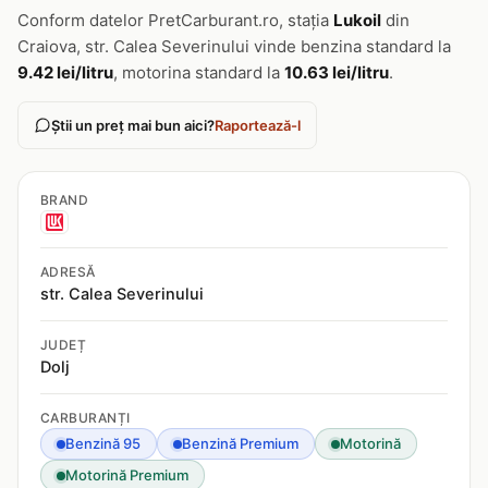
Conform datelor PretCarburant.ro, stația
Lukoil
din
Craiova, str. Calea Severinului vinde benzina standard la
9.42 lei/litru
, motorina standard la
10.63 lei/litru
.
Știi un preț mai bun aici?
Raportează-l
BRAND
ADRESĂ
str. Calea Severinului
JUDEȚ
Dolj
CARBURANȚI
Benzină 95
Benzină Premium
Motorină
Motorină Premium