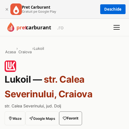
Pret Carburant
×
Deschide
Gratuit pe Google Play
›
›
Lukoil
Acasa
Craiova
Lukoil —
str. Calea
Severinului, Craiova
str. Calea Severinului, jud. Dolj
Waze
Google Maps
Favorit