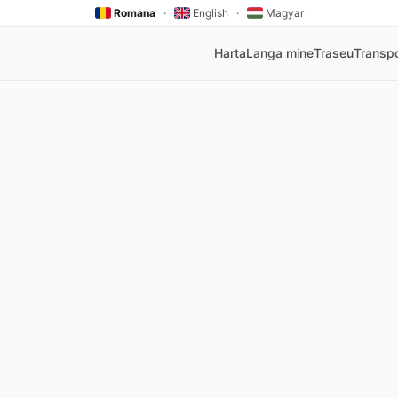
Romana
·
English
·
Magyar
Harta
Langa mine
Traseu
Transpo