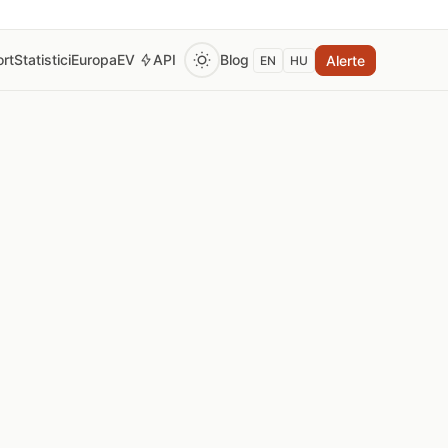
rt
Statistici
Europa
EV
API
Blog
Alerte
EN
HU