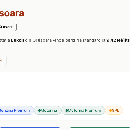
isoara
Favorit
stația
Lukoil
din Ortisoara vinde benzina standard la
9.42 lei/lit
-l
Benzină Premium
Motorină
Motorină Premium
GPL