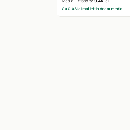
Media Ortisoara:
9.45
lei
Cu 0.03 lei mai ieftin decat media