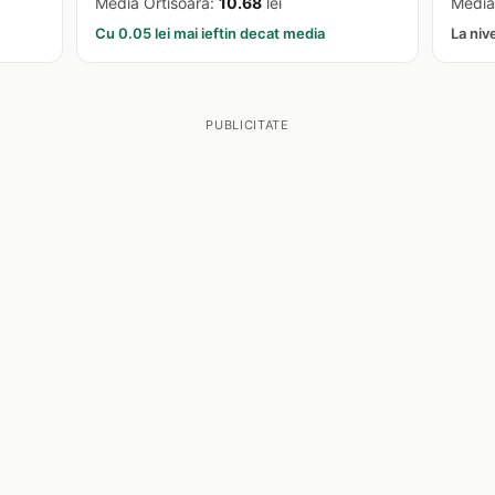
Media Ortisoara:
10.68
lei
Media
Cu 0.05 lei mai ieftin decat media
La niv
PUBLICITATE