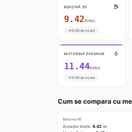
BENZINĂ 95
9.42
RON/L
0.00 lei vs ieri
MOTORINĂ PREMIUM
11.44
RON/L
0.00 lei vs ieri
Cum se compara cu med
Benzina 95
Aceasta statie:
9.42
lei