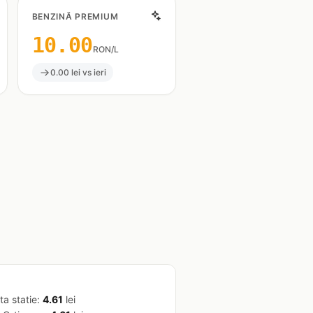
BENZINĂ PREMIUM
10.00
RON/L
0.00 lei vs ieri
ta statie:
4.61
lei