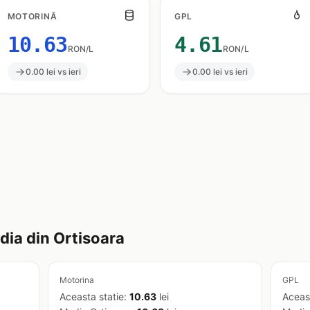
MOTORINĂ
GPL
10.63
4.61
RON/L
RON/L
0.00 lei vs ieri
0.00 lei vs ieri
ia din Ortisoara
Motorina
GPL
Aceasta statie:
10.63
lei
Aceas