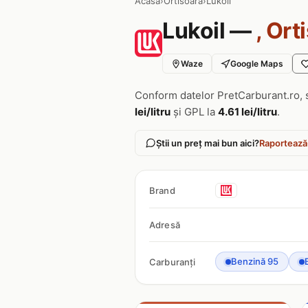
Acasa
›
Ortisoara
›
Lukoil
Lukoil —
, Ort
Waze
Google Maps
Conform datelor PretCarburant.ro, 
lei/litru
și GPL la
4.61 lei/litru
.
Știi un preț mai bun aici?
Raportează
Brand
Adresă
Benzină 95
Carburanți