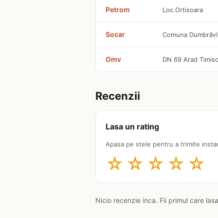
Petrom
Loc.Ortisoara
Socar
Comuna Dumbrăviţ
Omv
DN 69 Arad Timiso
Recenzii
Lasa un rating
Apasa pe stele pentru a trimite insta
☆
☆
☆
☆
☆
Nicio recenzie inca. Fii primul care las