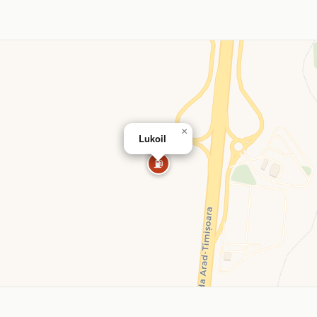
×
Lukoil
⛽