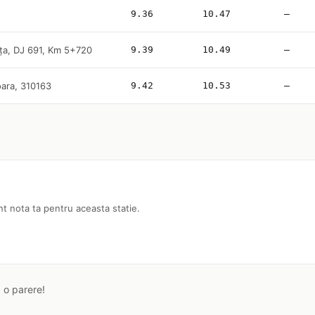
9.36
10.47
—
a, DJ 691, Km 5+720
9.39
10.49
—
ara, 310163
9.42
10.53
—
nt nota ta pentru aceasta statie.
a o parere!