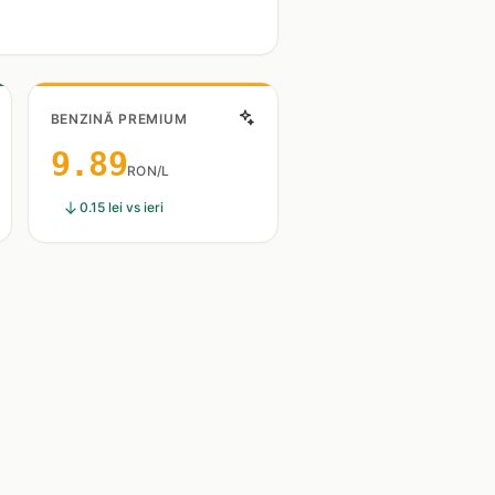
BENZINĂ PREMIUM
9.89
RON/L
0.15 lei vs ieri