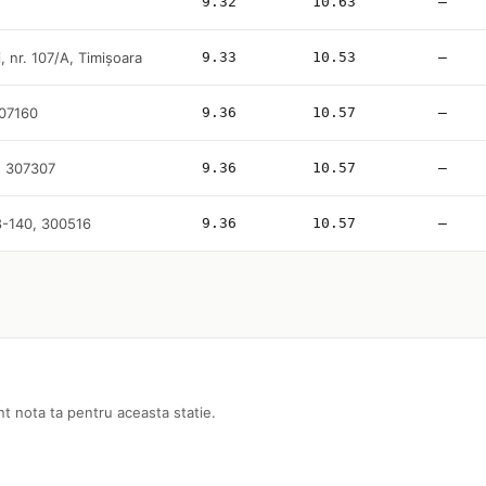
9.32
10.63
—
i, nr. 107/A, Timișoara
9.33
10.53
—
307160
9.36
10.57
—
, 307307
9.36
10.57
—
38-140, 300516
9.36
10.57
—
nt nota ta pentru aceasta statie.