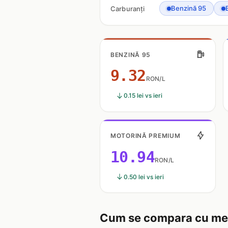
Benzină 95
Carburanți
BENZINĂ 95
9.32
RON/L
0.15 lei vs ieri
MOTORINĂ PREMIUM
10.94
RON/L
0.50 lei vs ieri
Cum se compara cu med