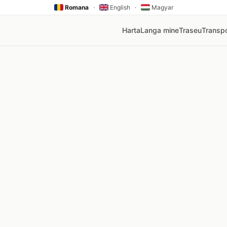
Romana
·
English
·
Magyar
Harta
Langa mine
Traseu
Transpo