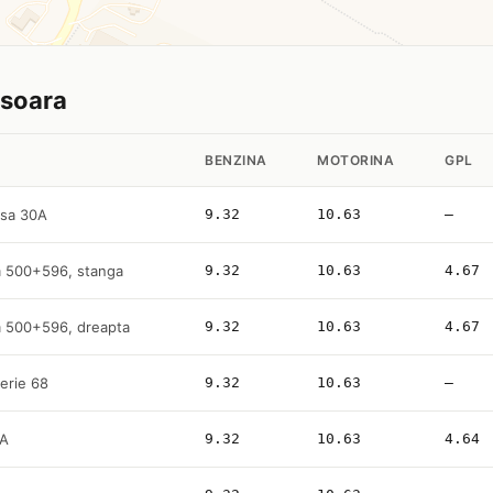
misoara
BENZINA
MOTORINA
GPL
Tisa 30A
9.32
10.63
—
m 500+596, stanga
9.32
10.63
4.67
m 500+596, dreapta
9.32
10.63
4.67
lerie 68
9.32
10.63
—
8A
9.32
10.63
4.64