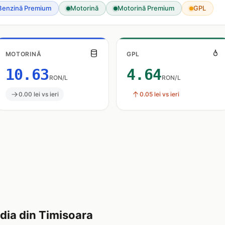
Benzină Premium
Motorină
Motorină Premium
GPL
MOTORINĂ
GPL
10.63
4.64
RON/L
RON/L
0.00 lei vs ieri
0.05 lei vs ieri
ia din Timisoara