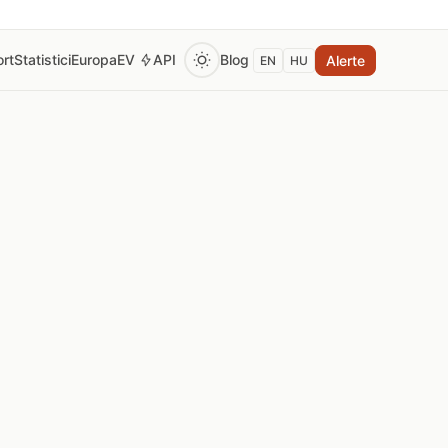
rt
Statistici
Europa
EV
API
Blog
Alerte
EN
HU