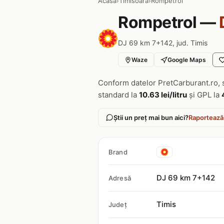
Acasa
›
Timisoara
›
Rompetrol
Rompetrol —
DJ 69 km 7+142, jud. Timis
Waze
Google Maps
Conform datelor PretCarburant.ro, 
standard la
10.63 lei/litru
și GPL la
Știi un preț mai bun aici?
Raportează
Brand
DJ 69 km 7+142
Adresă
Timis
Județ