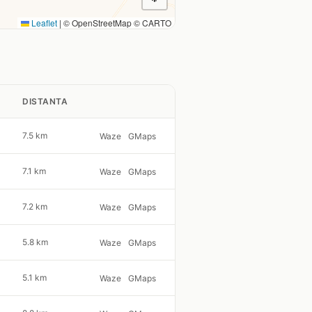
Leaflet
|
© OpenStreetMap © CARTO
DISTANTA
7.5 km
Waze
GMaps
7.1 km
Waze
GMaps
7.2 km
Waze
GMaps
5.8 km
Waze
GMaps
5.1 km
Waze
GMaps