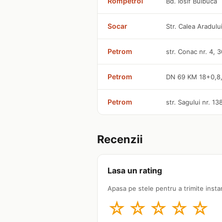
Rompetrol
Bd. Iosif Bulbuca
Socar
Str. Calea Aradulu
Petrom
str. Conac nr. 4, 
Petrom
DN 69 KM 18+0,8
Petrom
str. Sagului nr. 1
Recenzii
Lasa un rating
Apasa pe stele pentru a trimite insta
☆
☆
☆
☆
☆