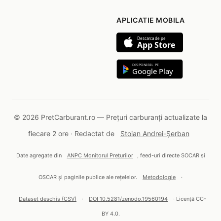
APLICATIE MOBILA
Descarca de pe
App Store
DISPONIBIL PE
Google Play
© 2026 PretCarburant.ro — Prețuri carburanți actualizate la
fiecare 2 ore · Redactat de
Stoian Andrei-Șerban
Date agregate din
ANPC Monitorul Prețurilor
, feed-uri directe SOCAR și
OSCAR și paginile publice ale rețelelor.
Metodologie
·
Dataset deschis (CSV)
·
DOI 10.5281/zenodo.19560194
· Licență CC-
BY 4.0.