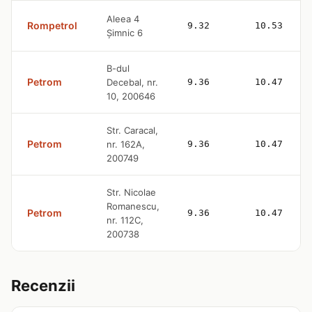
Aleea 4
Rompetrol
9.32
10.53
Șimnic 6
B-dul
Petrom
Decebal, nr.
9.36
10.47
10, 200646
Str. Caracal,
Petrom
nr. 162A,
9.36
10.47
200749
Str. Nicolae
Romanescu,
Petrom
9.36
10.47
nr. 112C,
200738
Recenzii