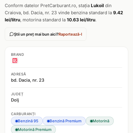
Conform datelor PretCarburant.ro, stația
Lukoil
din
Craiova, bd. Dacia, nr. 23 vinde benzina standard la
9.42
lei/litru
, motorina standard la
10.63 lei/litru
.
Știi un preț mai bun aici?
Raportează-l
BRAND
ADRESĂ
bd. Dacia, nr. 23
JUDEȚ
Dolj
CARBURANȚI
Benzină 95
Benzină Premium
Motorină
Motorină Premium