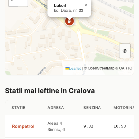
Lukoil
×
bd. Dacia, nr. 23
⛽
|
© OpenStreetMap © CARTO
Leaflet
Statii mai ieftine in Craiova
STATIE
ADRESA
BENZINA
MOTORINA
Aleea 4
Rompetrol
9.32
10.53
Simnic, 6