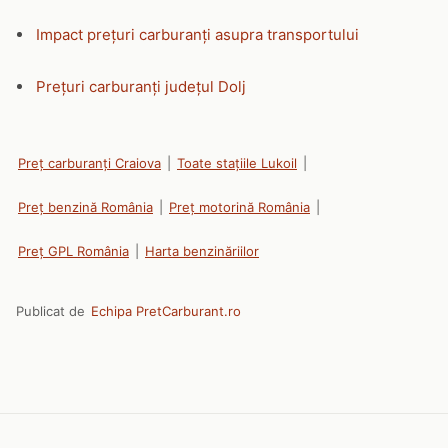
Impact prețuri carburanți asupra transportului
Prețuri carburanți județul Dolj
Preț carburanți Craiova
|
Toate stațiile Lukoil
|
Preț benzină România
|
Preț motorină România
|
Preț GPL România
|
Harta benzinăriilor
Publicat de
Echipa PretCarburant.ro