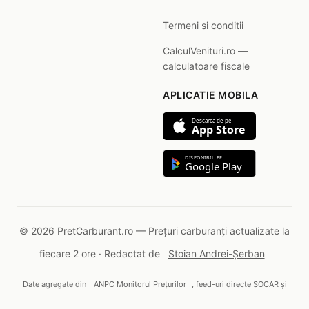
Termeni si conditii
CalculVenituri.ro —
calculatoare fiscale
APLICATIE MOBILA
Descarca de pe
App Store
DISPONIBIL PE
Google Play
© 2026 PretCarburant.ro — Prețuri carburanți actualizate la
fiecare 2 ore · Redactat de
Stoian Andrei-Șerban
Date agregate din
ANPC Monitorul Prețurilor
, feed-uri directe SOCAR și