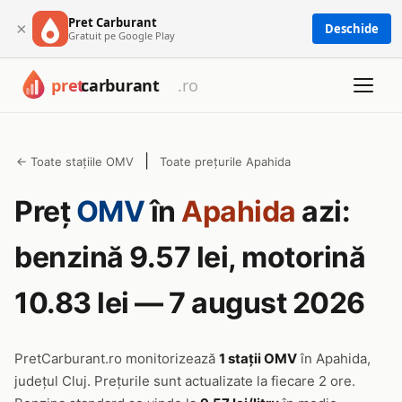
Pret Carburant
×
Deschide
Gratuit pe Google Play
|
← Toate stațiile OMV
Toate prețurile Apahida
Preț
OMV
în
Apahida
azi:
benzină 9.57 lei, motorină
10.83 lei — 7 august 2026
PretCarburant.ro monitorizează
1 stații OMV
în Apahida,
județul Cluj. Prețurile sunt actualizate la fiecare 2 ore.