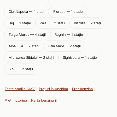
Cluj Napoca — 4 stații
Floresti — 1 stație
Dej — 1 stație
Zalau — 2 stații
Bistrita — 2 stații
Targu Mures — 4 stații
Reghin — 1 stație
Alba Iulia — 2 stații
Baia Mare — 2 stații
Miercurea Sibiului — 2 stații
Sighisoara — 1 stație
Sibiu — 2 stații
Toate stațiile OMV
|
Prețuri în Apahida
|
Pret benzina
|
Pret motorina
|
Harta benzinarii