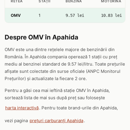
RETEA
STAȚII
BENZINĂ
MOTORINĂ
OMV
1
9.57 lei
10.83 lei
Despre OMV în Apahida
OMV este una dintre rețelele majore de benzinării din
România. În Apahida compania operează 1 stații cu preț
mediu al benzinei standard de 9.57 lei/litru. Toate prețurile
afișate sunt colectate din surse oficiale (ANPC Monitorul
Prețurilor) și actualizate la fiecare 2 ore.
Pentru a găsi cea mai ieftină stație OMV în Apahida,
sortează lista de mai sus după preț sau folosește
harta interactivă
. Pentru toate brand-urile din Apahida,
vezi pagina
prețuri carburanți Apahida
.