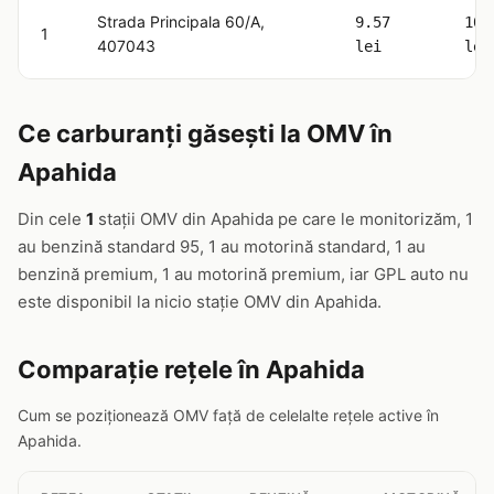
Strada Principala 60/A,
9.57
10.
1
407043
lei
lei
Ce carburanți găsești la OMV în
Apahida
Din cele
1
stații OMV din Apahida pe care le monitorizăm, 1
au benzină standard 95, 1 au motorină standard, 1 au
benzină premium, 1 au motorină premium, iar GPL auto nu
este disponibil la nicio stație OMV din Apahida.
Comparație rețele în Apahida
Cum se poziționează OMV față de celelalte rețele active în
Apahida.