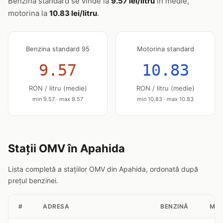
Benzina standard se vinde la
9.57 lei/litru
în medie,
motorina la
10.83 lei/litru
.
Benzina standard 95
Motorina standard
9.57
10.83
RON / litru (medie)
RON / litru (medie)
min 9.57 · max 9.57
min 10.83 · max 10.83
Stații OMV în Apahida
Lista completă a stațiilor OMV din Apahida, ordonată după
prețul benzinei.
#
ADRESA
BENZINĂ
MOT