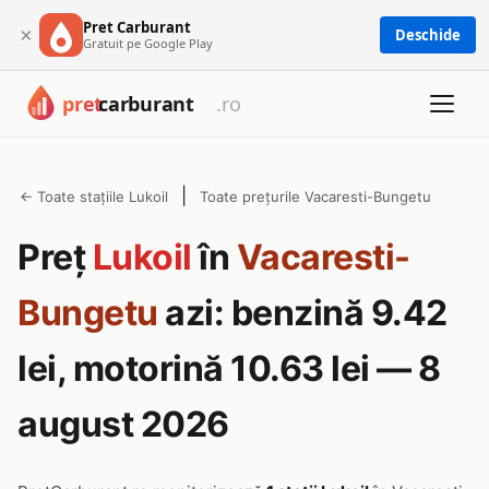
Pret Carburant
×
Deschide
Gratuit pe Google Play
|
← Toate stațiile Lukoil
Toate prețurile Vacaresti-Bungetu
Preț
Lukoil
în
Vacaresti-
Bungetu
azi: benzină 9.42
lei, motorină 10.63 lei — 8
august 2026