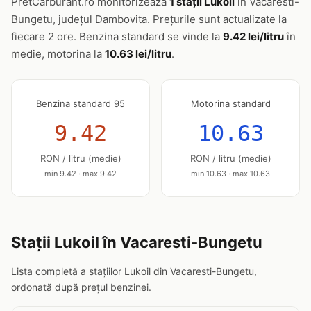
PretCarburant.ro monitorizează
1 stații Lukoil
în Vacaresti-
Bungetu, județul Dambovita. Prețurile sunt actualizate la
fiecare 2 ore. Benzina standard se vinde la
9.42 lei/litru
în
medie, motorina la
10.63 lei/litru
.
Benzina standard 95
Motorina standard
9.42
10.63
RON / litru (medie)
RON / litru (medie)
min 9.42 · max 9.42
min 10.63 · max 10.63
Stații Lukoil în Vacaresti-Bungetu
Lista completă a stațiilor Lukoil din Vacaresti-Bungetu,
ordonată după prețul benzinei.