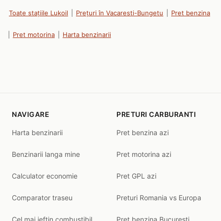
Toate stațiile Lukoil
|
Prețuri în Vacaresti-Bungetu
|
Pret benzina
|
Pret motorina
|
Harta benzinarii
NAVIGARE
PRETURI CARBURANTI
Harta benzinarii
Pret benzina azi
Benzinarii langa mine
Pret motorina azi
Calculator economie
Pret GPL azi
Comparator traseu
Preturi Romania vs Europa
Cel mai ieftin combustibil
Pret benzina Bucuresti