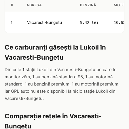
#
ADRESA
BENZINĂ
MOTORI
1
Vacaresti-Bungetu
9.42 lei
10.63 
Ce carburanți găsești la Lukoil în
Vacaresti-Bungetu
Din cele
1
stații Lukoil din Vacaresti-Bungetu pe care le
monitorizăm, 1 au benzină standard 95, 1 au motorină
standard, 1 au benzină premium, 1 au motorină premium,
iar GPL auto nu este disponibil la nicio stație Lukoil din
Vacaresti-Bungetu.
Comparație rețele în Vacaresti-
Bungetu