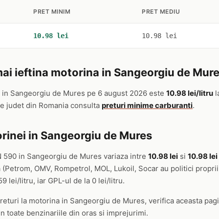
PRET MINIM
PRET MEDIU
10.98 lei
10.98 lei
ai ieftina motorina in Sangeorgiu de Mur
in Sangeorgiu de Mures pe 6 august 2026 este
10.98 lei/litru
l
re judet din Romania consulta
preturi minime carburanti
.
rinei in Sangeorgiu de Mures
N 590 in Sangeorgiu de Mures variaza intre
10.98 lei
si
10.98 lei 
a (Petrom, OMV, Rompetrol, MOL, Lukoil, Socar au politici proprii
lei/litru, iar GPL-ul de la 0 lei/litru.
returi la motorina in Sangeorgiu de Mures, verifica aceasta pagin
in toate benzinariile din oras si imprejurimi.