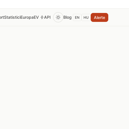
rt
Statistici
Europa
EV
API
Blog
Alerte
EN
HU