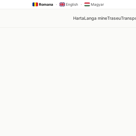
Romana
·
English
·
Magyar
Harta
Langa mine
Traseu
Transpo