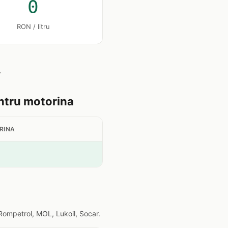
0
RON / litru
.
entru motorina
RINA
Rompetrol, MOL, Lukoil, Socar.