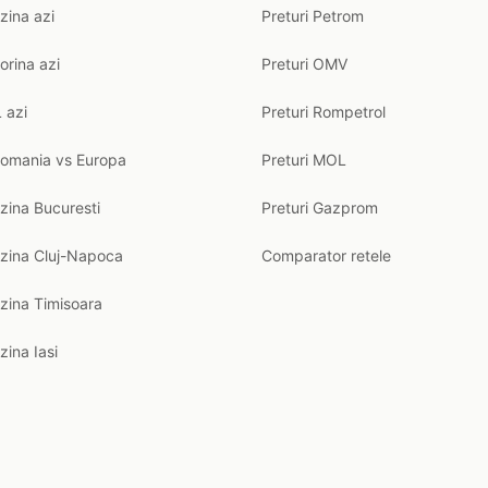
zina azi
Preturi Petrom
orina azi
Preturi OMV
 azi
Preturi Rompetrol
Romania vs Europa
Preturi MOL
zina Bucuresti
Preturi Gazprom
nzina Cluj-Napoca
Comparator retele
zina Timisoara
zina Iasi