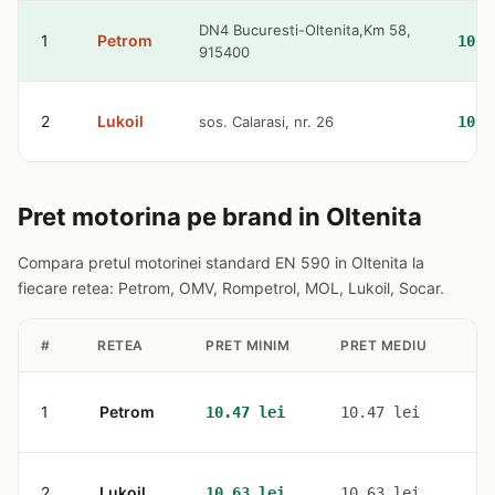
DN4 Bucuresti-Oltenita,Km 58,
1
Petrom
10.4
915400
2
Lukoil
sos. Calarasi, nr. 26
10.6
Pret motorina pe brand in Oltenita
Compara pretul motorinei standard EN 590 in Oltenita la
fiecare retea: Petrom, OMV, Rompetrol, MOL, Lukoil, Socar.
#
RETEA
PRET MINIM
PRET MEDIU
ST
1
Petrom
1
10.47 lei
10.47 lei
2
Lukoil
1
10.63 lei
10.63 lei