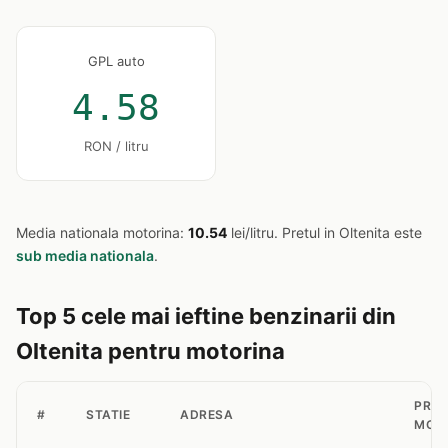
GPL auto
4.58
RON / litru
Media nationala motorina:
10.54
lei/litru. Pretul in Oltenita este
sub media nationala
.
Top 5 cele mai ieftine benzinarii din
Oltenita pentru motorina
PRET
#
STATIE
ADRESA
MOT