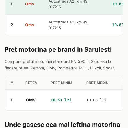
Autostrada A2, km 49,
1
Omv
10.63 l
917215
Autostrada A2, km 49,
2
Omv
10.63 l
917215
Pret motorina pe brand in Sarulesti
Compara pretul motorinei standard EN 590 in Sarulesti la
fiecare retea: Petrom, OMV, Rompetrol, MOL, Lukoil, Socar.
#
RETEA
PRET MINIM
PRET MEDIU
ST
1
OMV
2
10.63 lei
10.63 lei
Unde gasesc cea mai ieftina motorina