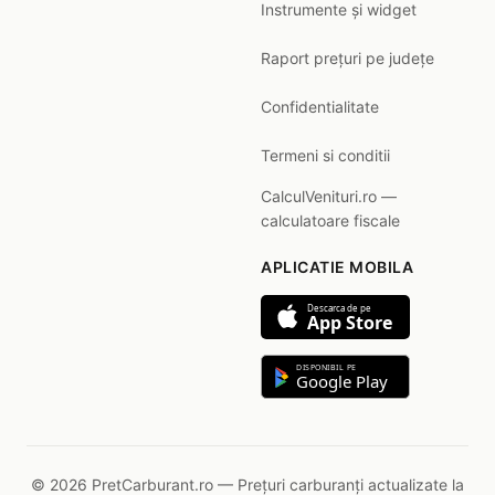
Instrumente și widget
Raport prețuri pe județe
Confidentialitate
Termeni si conditii
CalculVenituri.ro —
calculatoare fiscale
APLICATIE MOBILA
Descarca de pe
App Store
DISPONIBIL PE
Google Play
© 2026 PretCarburant.ro — Prețuri carburanți actualizate la