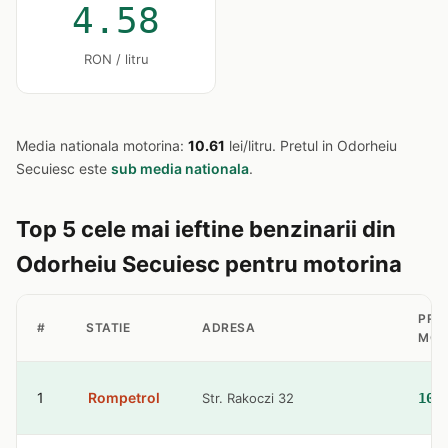
4.58
RON / litru
Media nationala motorina:
10.61
lei/litru. Pretul in Odorheiu
Secuiesc este
sub media nationala
.
Top 5 cele mai ieftine benzinarii din
Odorheiu Secuiesc pentru motorina
PRE
#
STATIE
ADRESA
MOT
1
Rompetrol
Str. Rakoczi 32
10.