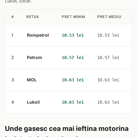
Lukoil, Socar.
#
RETEA
PRET MINIM
PRET MEDIU
S
1
Rompetrol
1
10.53 lei
10.53 lei
2
Petrom
2
10.57 lei
10.57 lei
3
MOL
2
10.63 lei
10.63 lei
4
Lukoil
2
10.63 lei
10.63 lei
Unde gasesc cea mai ieftina motorina