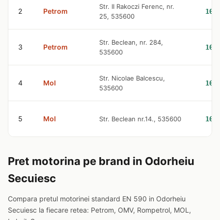
Str. II Rakoczi Ferenc, nr.
2
Petrom
10.
25, 535600
Str. Beclean, nr. 284,
3
Petrom
10.
535600
Str. Nicolae Balcescu,
4
Mol
10.
535600
5
Mol
Str. Beclean nr.14., 535600
10.
Pret motorina pe brand in Odorheiu
Secuiesc
Compara pretul motorinei standard EN 590 in Odorheiu
Secuiesc la fiecare retea: Petrom, OMV, Rompetrol, MOL,