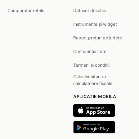
Comparator retele
Dataset deschis
Instrumente și widget
Raport prețuri pe județe
Confidentialitate
Termeni si conditii
CalculVenituri.ro —
calculatoare fiscale
APLICATIE MOBILA
Descarca de pe
App Store
DISPONIBIL PE
Google Play