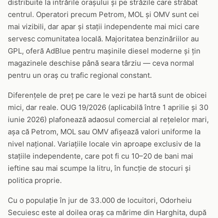
distribuite la intrările orașului și pe străzile care străbat
centrul. Operatori precum Petrom, MOL și OMV sunt cei
mai vizibili, dar apar și stații independente mai mici care
servesc comunitatea locală. Majoritatea benzinăriilor au
GPL, oferă AdBlue pentru mașinile diesel moderne și țin
magazinele deschise până seara târziu — ceva normal
pentru un oraș cu trafic regional constant.
Diferențele de preț pe care le vezi pe hartă sunt de obicei
mici, dar reale. OUG 19/2026 (aplicabilă între 1 aprilie și 30
iunie 2026) plafonează adaosul comercial al rețelelor mari,
așa că Petrom, MOL sau OMV afișează valori uniforme la
nivel național. Variațiile locale vin aproape exclusiv de la
stațiile independente, care pot fi cu 10–20 de bani mai
ieftine sau mai scumpe la litru, în funcție de stocuri și
politica proprie.
Cu o populație în jur de 33.000 de locuitori, Odorheiu
Secuiesc este al doilea oraș ca mărime din Harghita, după