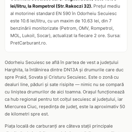
lei/litru, la Rompetrol (Str. Rakoczi 32).
Prețul mediu
al motorinei standard EN 590 în Odorheiu Secuiesc
este 10.6 lei/litru, cu un maxim de 10.63 lei, din 7
benzinării monitorizate (Petrom, OMV, Rompetrol,
MOL, Lukoil, Socar), actualizat la fiecare 2 ore. Sursa:
PretCarburant.ro.
Odorheiu Secuiesc se află în partea de vest a județului
Harghita, la întâlnirea dintre DN13A și drumurile care duc
spre Praid, Sovata și Cristuru Secuiesc. Este o zonă cu
dealuri line, păduri și sate risipite — nimic nu se compară
cu liniștea drumurilor de aici toamna. Orașul funcționează
ca hub regional pentru tot colțul secuiesc al județului, iar
Miercurea Ciuc, reședința de județ, este la aproximativ 50
de kilometri spre est.
Piața locală de carburanți are câteva stații principale