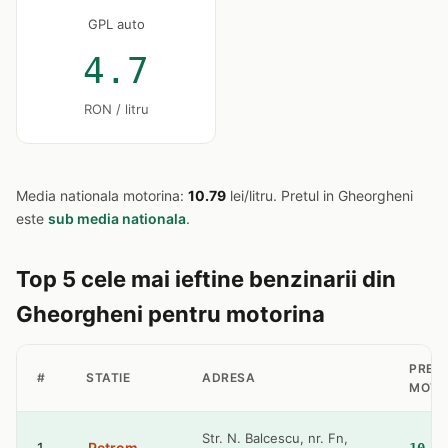
GPL auto
4.7
RON / litru
Media nationala motorina:
10.79
lei/litru. Pretul in Gheorgheni
este
sub media nationala
.
Top 5 cele mai ieftine benzinarii din
Gheorgheni pentru motorina
PRET
#
STATIE
ADRESA
MOTO
Str. N. Balcescu, nr. Fn,
1
Petrom