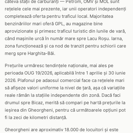
câteva stații de carburanți — Petrom, OMV și MOL sunt
rețelele cele mai prezente, iar unii operatori independenți
completează oferta pentru traficul local. Majoritatea
benzinăriilor mari oferă GPL, au magazine bine
aprovizionate și primesc traficul turistic din lunile de vară,
când mașinile urcă în număr mare spre Lacu Roșu. Iarna,
zona funcționează și ca nod de tranzit pentru schiorii care
merg spre Harghita-Băi.
Prețurile urmăresc tendințele naționale, mai ales pe
perioada OUG 19/2026, aplicabilă între 1 aprilie și 30 iunie
2026. Plafonul pe adaosul comercial face ca rețelele mari
să afișeze valori uniforme la nivel de țară, așa că variațiile
reale rămân la stațiile independente din zonă. Dacă faci
drumul spre Bicaz, merită să compari pe hartă prețurile la
ieșirea din Gheorgheni, pentru că următoarele opțiuni pot
fi la zeci de kilometri distanță.
Gheorgheni are aproximativ 18.000 de locuitori și este