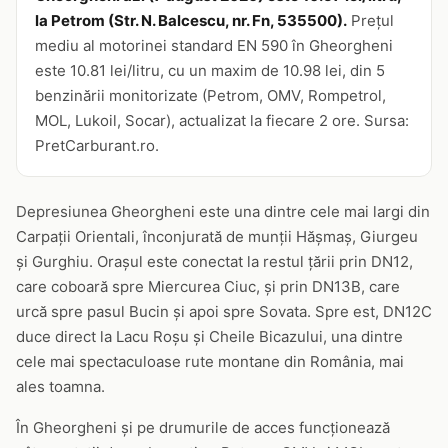
la Petrom (Str. N. Balcescu, nr. Fn, 535500).
Prețul
mediu al motorinei standard EN 590 în Gheorgheni
este 10.81 lei/litru, cu un maxim de 10.98 lei, din 5
benzinării monitorizate (Petrom, OMV, Rompetrol,
MOL, Lukoil, Socar), actualizat la fiecare 2 ore. Sursa:
PretCarburant.ro.
Depresiunea Gheorgheni este una dintre cele mai largi din
Carpații Orientali, înconjurată de munții Hășmaș, Giurgeu
și Gurghiu. Orașul este conectat la restul țării prin DN12,
care coboară spre Miercurea Ciuc, și prin DN13B, care
urcă spre pasul Bucin și apoi spre Sovata. Spre est, DN12C
duce direct la Lacu Roșu și Cheile Bicazului, una dintre
cele mai spectaculoase rute montane din România, mai
ales toamna.
În Gheorgheni și pe drumurile de acces funcționează