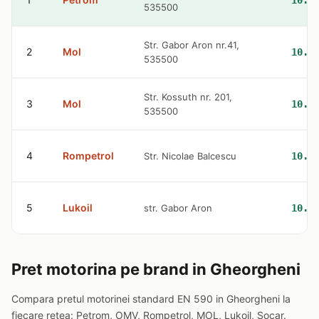
10.5
535500
Str. Gabor Aron nr.41,
2
Mol
10.8
535500
Str. Kossuth nr. 201,
3
Mol
10.8
535500
4
Rompetrol
Str. Nicolae Balcescu
10.8
5
Lukoil
str. Gabor Aron
10.9
Pret motorina pe brand in Gheorgheni
Compara pretul motorinei standard EN 590 in Gheorgheni la
fiecare retea: Petrom, OMV, Rompetrol, MOL, Lukoil, Socar.