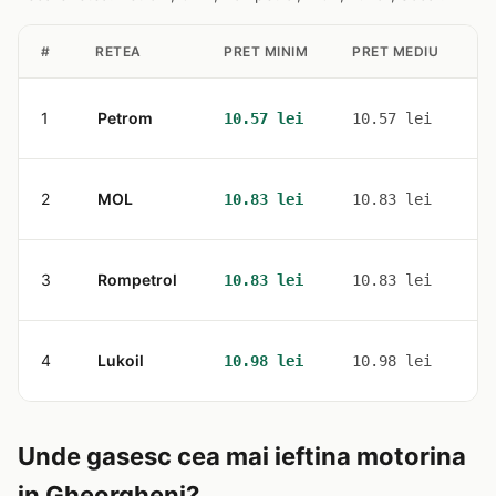
#
RETEA
PRET MINIM
PRET MEDIU
S
1
Petrom
1
10.57 lei
10.57 lei
2
MOL
2
10.83 lei
10.83 lei
3
Rompetrol
1
10.83 lei
10.83 lei
4
Lukoil
1
10.98 lei
10.98 lei
Unde gasesc cea mai ieftina motorina
in Gheorgheni?