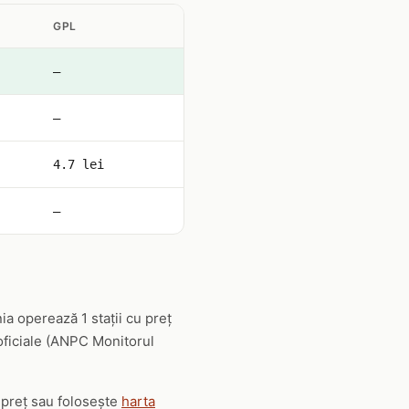
GPL
—
—
4.7 lei
—
a operează 1 stații cu preț
 oficiale (ANPC Monitorul
 preț sau folosește
harta