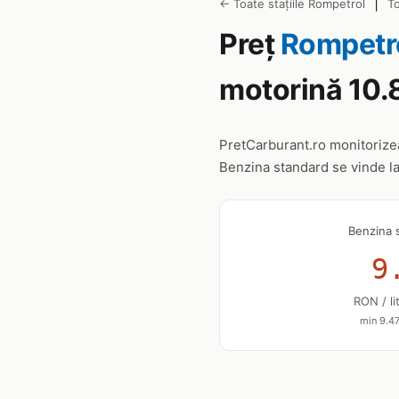
|
← Toate stațiile Rompetrol
T
Preț
Rompetr
motorină 10.
PretCarburant.ro monitoriz
Benzina standard se vinde l
Benzina 
9
RON / li
min 9.47