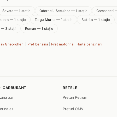
Sovata — 1 stație
Odorheiu Secuiesc — 1 stație
Comanesti —
soara — 1 stație
Targu Mures — 1 stație
Bistriţa — 1 stație
— 3 stații
Roman — 1 stație
i în Gheorgheni
|
Pret benzina
|
Pret motorina
|
Harta benzinarii
I CARBURANTI
RETELE
zina azi
Preturi Petrom
orina azi
Preturi OMV