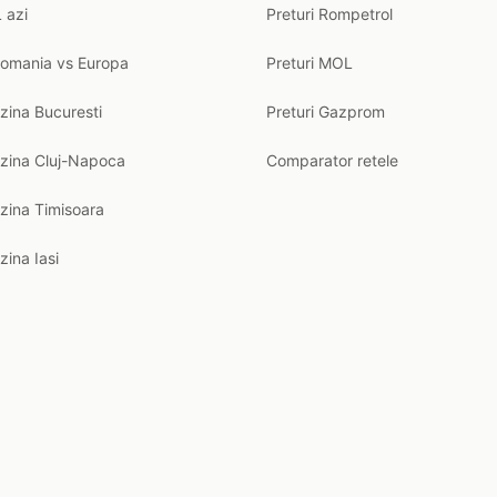
 azi
Preturi Rompetrol
Romania vs Europa
Preturi MOL
zina Bucuresti
Preturi Gazprom
nzina Cluj-Napoca
Comparator retele
zina Timisoara
zina Iasi