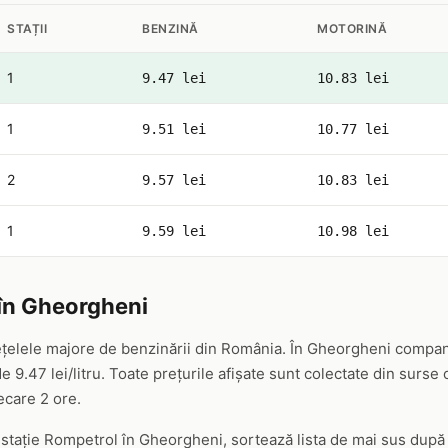
STAȚII
BENZINĂ
MOTORINĂ
1
9.47 lei
10.83 lei
1
9.51 lei
10.77 lei
2
9.57 lei
10.83 lei
1
9.59 lei
10.98 lei
în Gheorgheni
țelele majore de benzinării din România. În Gheorgheni compani
 9.47 lei/litru. Toate prețurile afișate sunt colectate din surse
iecare 2 ore.
ă stație Rompetrol în Gheorgheni, sortează lista de mai sus după