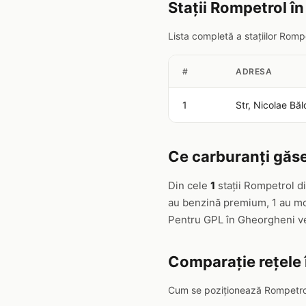
Stații Rompetrol î
Lista completă a stațiilor Rom
#
ADRESA
1
Str, Nicolae Bă
Ce carburanți găse
Din cele
1
stații Rompetrol d
au benzină premium, 1 au mot
Pentru GPL în Gheorgheni v
Comparație rețele
Cum se poziționează Rompetrol 