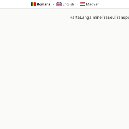
Romana
·
English
·
Magyar
Harta
Langa mine
Traseu
Transpo