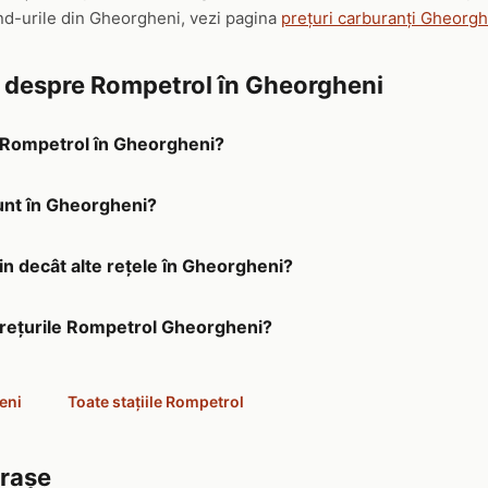
and-urile din Gheorgheni, vezi pagina
prețuri carburanți Gheorg
e despre Rompetrol în Gheorgheni
a Rompetrol în Gheorgheni?
unt în Gheorgheni?
in decât alte rețele în Gheorgheni?
 prețurile Rompetrol Gheorgheni?
eni
Toate stațiile Rompetrol
orașe