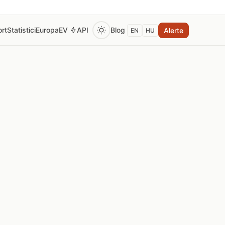
rt
Statistici
Europa
EV
API
Blog
Alerte
EN
HU