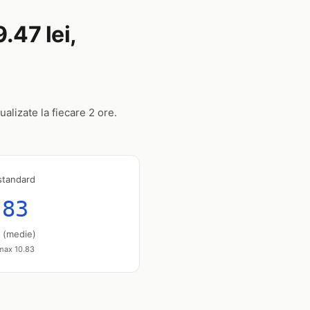
.47 lei,
ualizate la fiecare 2 ore.
standard
.83
u (medie)
 max 10.83