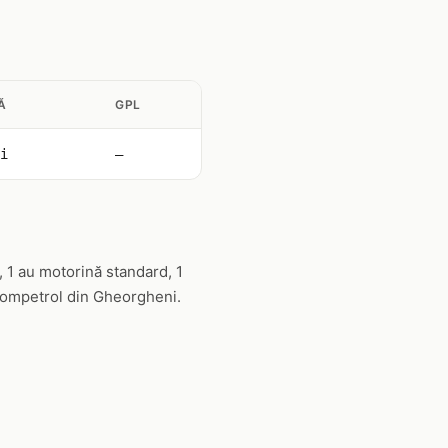
Ă
GPL
i
—
 1 au motorină standard, 1
 Rompetrol din Gheorgheni.