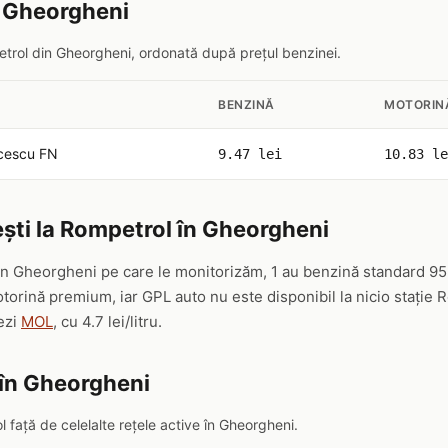
n Gheorgheni
petrol din Gheorgheni, ordonată după prețul benzinei.
BENZINĂ
MOTORIN
lcescu FN
9.47 lei
10.83 le
ști la Rompetrol în Gheorgheni
in Gheorgheni pe care le monitorizăm, 1 au benzină standard 95,
orină premium, iar GPL auto nu este disponibil la nicio stație
ezi
MOL
, cu 4.7 lei/litru.
 în Gheorgheni
față de celelalte rețele active în Gheorgheni.