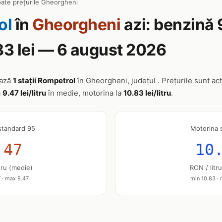
oate prețurile Gheorgheni
ol
în
Gheorgheni
azi: benzină 9
83 lei — 6 august 2026
ează
1 stații Rompetrol
în Gheorgheni, județul . Prețurile sunt act
a
9.47 lei/litru
în medie, motorina la
10.83 lei/litru
.
standard 95
Motorina 
.47
10
tru (medie)
RON / litr
 · max 9.47
min 10.83 ·