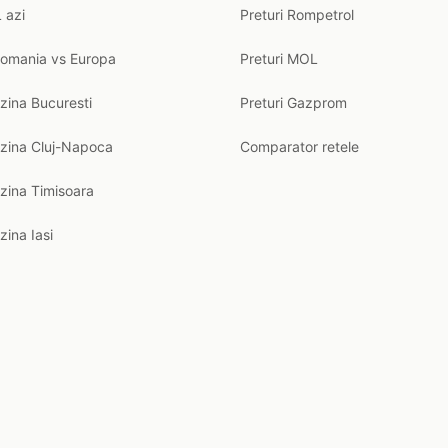
 azi
Preturi Rompetrol
Romania vs Europa
Preturi MOL
zina Bucuresti
Preturi Gazprom
nzina Cluj-Napoca
Comparator retele
zina Timisoara
zina Iasi