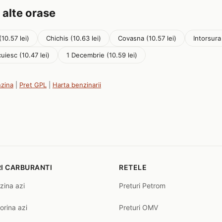
 alte orase
(10.57 lei)
Chichis (10.63 lei)
Covasna (10.57 lei)
Intorsura
uiesc (10.47 lei)
1 Decembrie (10.59 lei)
nzina
|
Pret GPL
|
Harta benzinarii
I CARBURANTI
RETELE
zina azi
Preturi Petrom
orina azi
Preturi OMV