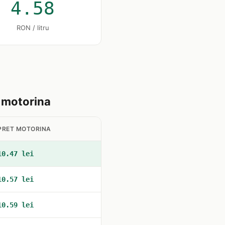
4.58
RON / litru
u motorina
PRET MOTORINA
10.47 lei
10.57 lei
10.59 lei