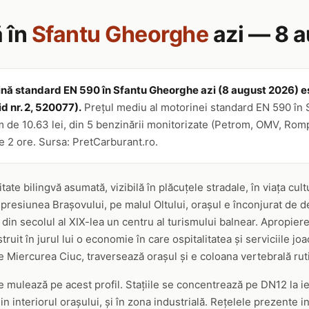
 în
Sfantu Gheorghe
azi — 8 
ină standard EN 590 în Sfantu Gheorghe azi (8 august 2026) este
id nr. 2, 520077).
Prețul mediu al motorinei standard EN 590 în
im de 10.63 lei, din 5 benzinării monitorizate (Petrom, OMV, Rom
re 2 ore. Sursa: PretCarburant.ro.
ate bilingvă asumată, vizibilă în plăcuțele stradale, în viața cult
presiunea Brașovului, pe malul Oltului, orașul e înconjurat de d
 din secolul al XIX-lea un centru al turismului balnear. Apropier
uit în jurul lui o economie în care ospitalitatea și serviciile jo
 Miercurea Ciuc, traversează orașul și e coloana vertebrală ruti
se mulează pe acest profil. Stațiile se concentrează pe DN12 la ie
in interiorul orașului, și în zona industrială. Rețelele prezente