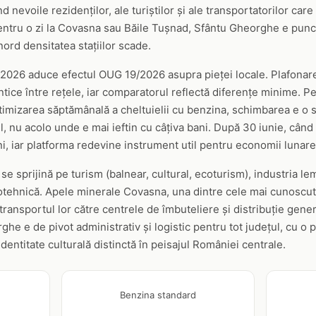
d nevoile rezidenților, ale turiștilor și ale transportatorilor car
pentru o zi la Covasna sau Băile Tușnad, Sfântu Gheorghe e punct
ord densitatea stațiilor scade.
nie 2026 aduce efectul OUG 19/2026 asupra pieței locale. Plafona
ice între rețele, iar comparatorul reflectă diferențe minime. Pe
imizarea săptămânală a cheltuielii cu benzina, schimbarea e o si
, nu acolo unde e mai ieftin cu câțiva bani. După 30 iunie, când
, iar platforma redevine instrument util pentru economii lunare
e sprijină pe turism (balnear, cultural, ecoturism), industria l
ootehnică. Apele minerale Covasna, una dintre cele mai cunoscut
 transportul lor către centrele de îmbuteliere și distribuție gen
he e de pivot administrativ și logistic pentru tot județul, cu o 
dentitate culturală distinctă în peisajul României centrale.
Benzina standard