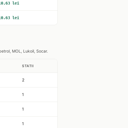
10.63 lei
10.63 lei
trol, MOL, Lukoil, Socar.
STATII
2
1
1
1