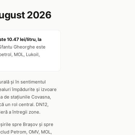
august 2026
 10.47 lei/litru, la
 Sfantu Gheorghe este
petrol, MOL, Lukoil,
urală și în sentimentul
ealuri împădurite și izvoare
ea de stațiunile Covasna,
acă un rol central. DN12,
eră a întregii zone.
șirile spre Brașov și spre
 includ Petrom, OMV, MOL,