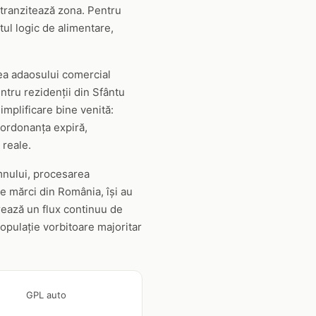
e tranzitează zona. Pentru
ul logic de alimentare,
rea adaosului comercial
ntru rezidenții din Sfântu
mplificare bine venită:
 ordonanța expiră,
 reale.
emnului, procesarea
e mărci din România, își au
erează un flux continuu de
populație vorbitoare majoritar
GPL auto