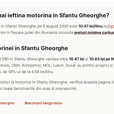
ai ieftina motorina in Sfantu Gheorghe?
in Sfantu Gheorghe pe 8 august 2026 este
10.47 lei/litru
la
Pet
inim in fiecare judet din Romania consulta
preturi minime carbu
rinei in Sfantu Gheorghe
N 590 in Sfantu Gheorghe variaza intre
10.47 lei
si
10.63 lei pe li
etrom, OMV, Rompetrol, MOL, Lukoil, Socar au politici proprii) si
, iar GPL-ul de la 4.58 lei/litru.
returi la motorina in Sfantu Gheorghe, verifica aceasta pagina zi
in toate benzinariile din oras si imprejurimi.
Gheorghe
Benzinarii langa mine