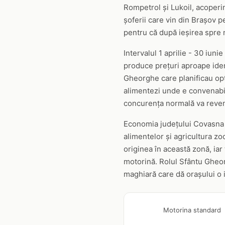
Rompetrol și Lukoil, acoperin
șoferii care vin din Brașov 
pentru că după ieșirea spre n
Intervalul 1 aprilie - 30 iu
produce prețuri aproape ident
Gheorghe care planificau opt
alimentezi unde e convenabil
concurența normală va reveni
Economia județului Covasna s
alimentelor și agricultura z
originea în această zonă, iar
motorină. Rolul Sfântu Gheorg
maghiară care dă orașului o i
Motorina standard