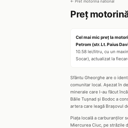
← Pret motorina national
Preț motorină
Cel mai mic preț la motor
Petrom (str. Lt. Paius Dav
10.58 lei/litru, cu un max
Socar), actualizat la fieca
Sfântu Gheorghe are o identit
comunitar local. Așezat în de
minerale care l-au făcut încă
Băile Tușnad și Bodoc a constr
artera care leagă Brașovul de
Piața locală a carburanților 
Miercurea Ciuc, pe străzile d