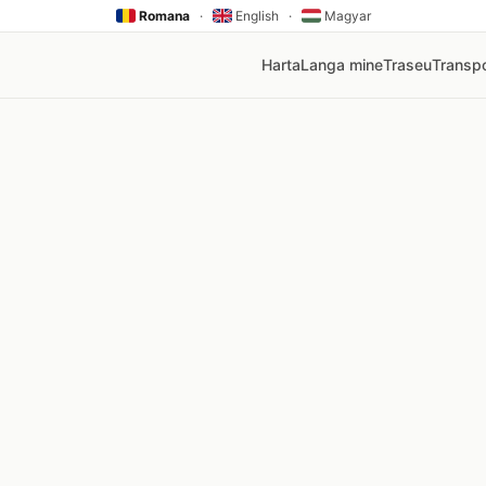
Romana
·
English
·
Magyar
Harta
Langa mine
Traseu
Transpo