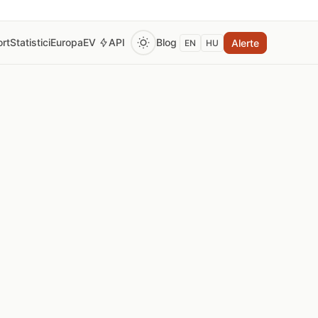
rt
Statistici
Europa
EV
API
Blog
Alerte
EN
HU