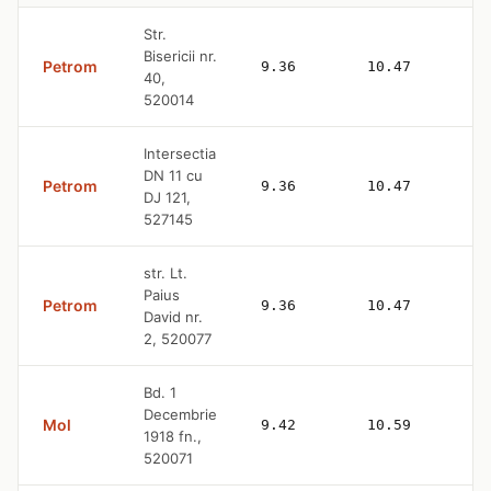
Str.
Bisericii nr.
Petrom
9.36
10.47
40,
520014
Intersectia
DN 11 cu
Petrom
9.36
10.47
DJ 121,
527145
str. Lt.
Paius
Petrom
9.36
10.47
David nr.
2, 520077
Bd. 1
Decembrie
Mol
9.42
10.59
1918 fn.,
520071