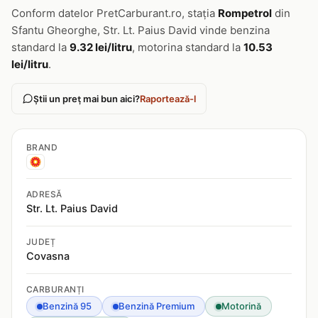
Conform datelor PretCarburant.ro, stația
Rompetrol
din
Sfantu Gheorghe, Str. Lt. Paius David vinde benzina
standard la
9.32 lei/litru
, motorina standard la
10.53
lei/litru
.
Știi un preț mai bun aici?
Raportează-l
BRAND
ADRESĂ
Str. Lt. Paius David
JUDEȚ
Covasna
CARBURANȚI
Benzină 95
Benzină Premium
Motorină