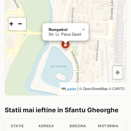
+
−
Rompetrol
×
Str. Lt. Paius David
⛽
|
© OpenStreetMap © CARTO
Leaflet
Statii mai ieftine in Sfantu Gheorghe
STATIE
ADRESA
BENZINA
MOTORINA