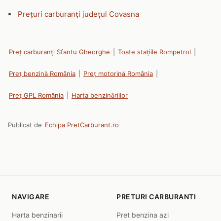
Prețuri carburanți județul Covasna
Preț carburanți Sfantu Gheorghe
|
Toate stațiile Rompetrol
|
Preț benzină România
|
Preț motorină România
|
Preț GPL România
|
Harta benzinăriilor
Publicat de
Echipa PretCarburant.ro
NAVIGARE
PRETURI CARBURANTI
Harta benzinarii
Pret benzina azi