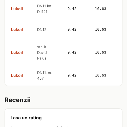
DN11 int.
Lukoil
9.42
10.63
DJ121
Lukoil
DN12
9.42
10.63
str. lt.
Lukoil
David
9.42
10.63
Paius
DN11, nr.
Lukoil
9.42
10.63
457
Recenzii
Lasa un rating