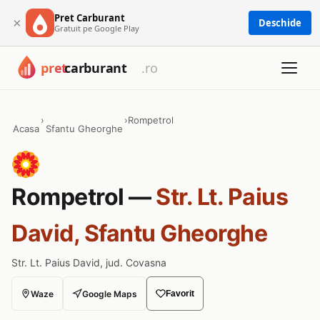
Pret Carburant
×
Deschide
Gratuit pe Google Play
›
›
Rompetrol
Acasa
Sfantu Gheorghe
Rompetrol —
Str. Lt. Paius
David, Sfantu Gheorghe
Str. Lt. Paius David, jud. Covasna
Waze
Google Maps
Favorit