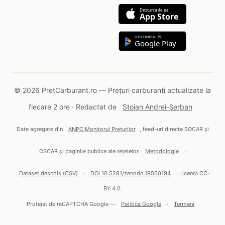
Descarca de pe
App Store
DISPONIBIL PE
Google Play
© 2026 PretCarburant.ro — Prețuri carburanți actualizate la
fiecare 2 ore · Redactat de
Stoian Andrei-Șerban
Date agregate din
ANPC Monitorul Prețurilor
, feed-uri directe SOCAR și
OSCAR și paginile publice ale rețelelor.
Metodologie
·
Dataset deschis (CSV)
·
DOI 10.5281/zenodo.19560194
· Licență CC-
BY 4.0.
Protejat de reCAPTCHA Google —
Politica Google
·
Termeni