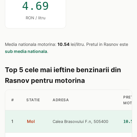
4.69
RON / litru
Media nationala motorina:
10.54
lei/litru. Pretul in Rasnov este
sub media nationala
.
Top 5 cele mai ieftine benzinarii din
Rasnov pentru motorina
PRET
#
STATIE
ADRESA
MOTOR
1
Mol
Calea Brasovului F.n, 505400
10.53