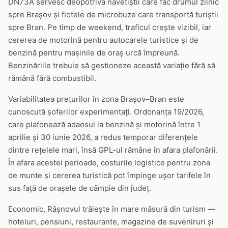
DN73A servesc deopotrivă navetiștii care fac drumul zilnic
spre Brașov și flotele de microbuze care transportă turiștii
spre Bran. Pe timp de weekend, traficul crește vizibil, iar
cererea de motorină pentru autocarele turistice și de
benzină pentru mașinile de oraș urcă împreună.
Benzinăriile trebuie să gestioneze această variație fără să
rămână fără combustibil.
Variabilitatea prețurilor în zona Brașov–Bran este
cunoscută șoferilor experimentați. Ordonanța 19/2026,
care plafonează adaosul la benzină și motorină între 1
aprilie și 30 iunie 2026, a redus temporar diferențele
dintre rețelele mari, însă GPL-ul rămâne în afara plafonării.
În afara acestei perioade, costurile logistice pentru zona
de munte și cererea turistică pot împinge ușor tarifele în
sus față de orașele de câmpie din județ.
Economic, Râșnovul trăiește în mare măsură din turism —
hoteluri, pensiuni, restaurante, magazine de suveniruri și