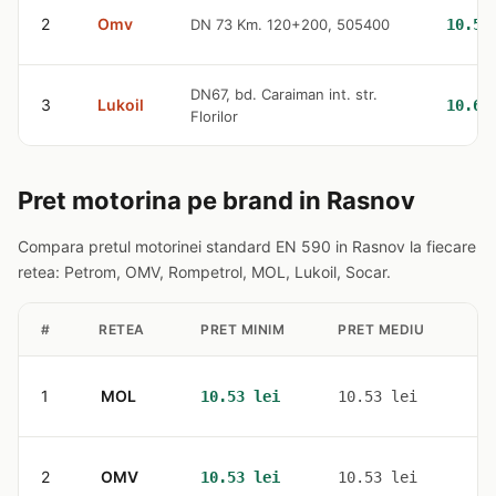
2
Omv
DN 73 Km. 120+200, 505400
10.53
DN67, bd. Caraiman int. str.
3
Lukoil
10.63
Florilor
Pret motorina pe brand in Rasnov
Compara pretul motorinei standard EN 590 in Rasnov la fiecare
retea: Petrom, OMV, Rompetrol, MOL, Lukoil, Socar.
#
RETEA
PRET MINIM
PRET MEDIU
ST
1
MOL
1
10.53 lei
10.53 lei
2
OMV
1
10.53 lei
10.53 lei