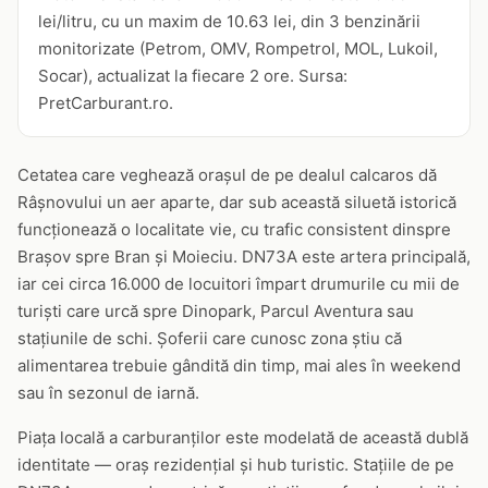
lei/litru, cu un maxim de 10.63 lei, din 3 benzinării
monitorizate (Petrom, OMV, Rompetrol, MOL, Lukoil,
Socar), actualizat la fiecare 2 ore. Sursa:
PretCarburant.ro.
Cetatea care veghează orașul de pe dealul calcaros dă
Râșnovului un aer aparte, dar sub această siluetă istorică
funcționează o localitate vie, cu trafic consistent dinspre
Brașov spre Bran și Moieciu. DN73A este artera principală,
iar cei circa 16.000 de locuitori împart drumurile cu mii de
turiști care urcă spre Dinopark, Parcul Aventura sau
stațiunile de schi. Șoferii care cunosc zona știu că
alimentarea trebuie gândită din timp, mai ales în weekend
sau în sezonul de iarnă.
Piața locală a carburanților este modelată de această dublă
identitate — oraș rezidențial și hub turistic. Stațiile de pe