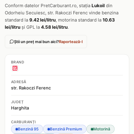
Conform datelor PretCarburant.ro, stația
Lukoil
din
Odorheiu Secuiesc, str. Rakoczi Ferenc vinde benzina
standard la
9.42 lei/litru
, motorina standard la
10.63
lei/litru
și GPL la
4.58 lei/litru
.
Știi un preț mai bun aici?
Raportează-l
BRAND
ADRESĂ
str. Rakoczi Ferenc
JUDEȚ
Harghita
CARBURANȚI
Benzină 95
Benzină Premium
Motorină