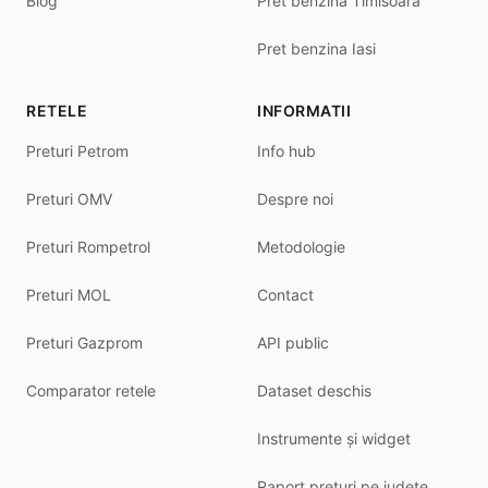
Blog
Pret benzina Timisoara
Pret benzina Iasi
RETELE
INFORMATII
Preturi Petrom
Info hub
Preturi OMV
Despre noi
Preturi Rompetrol
Metodologie
Preturi MOL
Contact
Preturi Gazprom
API public
Comparator retele
Dataset deschis
Instrumente și widget
Raport prețuri pe județe