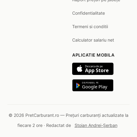
Confidentialitate
Termeni si conditii
Calculator salariu net
APLICATIE MOBILA
Descarca de pe
App Store
DISPONIBIL PE
Google Play
© 2026 PretCarburant.ro — Prețuri carburanți actualizate la
fiecare 2 ore · Redactat de
Stoian Andrei-Șerban