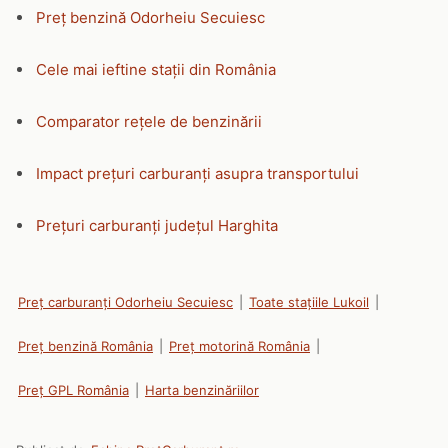
Preț benzină Odorheiu Secuiesc
Cele mai ieftine stații din România
Comparator rețele de benzinării
Impact prețuri carburanți asupra transportului
Prețuri carburanți județul Harghita
Preț carburanți Odorheiu Secuiesc
|
Toate stațiile Lukoil
|
Preț benzină România
|
Preț motorină România
|
Preț GPL România
|
Harta benzinăriilor