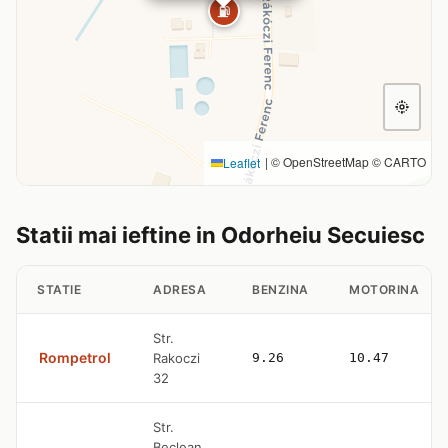
⛽
|
© OpenStreetMap © CARTO
Leaflet
Statii mai ieftine in Odorheiu Secuiesc
STATIE
ADRESA
BENZINA
MOTORINA
Str.
Rompetrol
Rakoczi
9.26
10.47
32
Str.
Beclean,