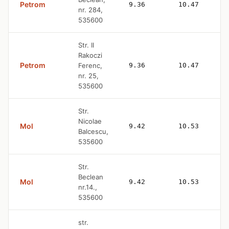
Petrom
9.36
10.47
nr. 284,
535600
Str. II
Rakoczi
Petrom
Ferenc,
9.36
10.47
nr. 25,
535600
Str.
Nicolae
Mol
9.42
10.53
Balcescu,
535600
Str.
Beclean
Mol
9.42
10.53
nr.14.,
535600
str.