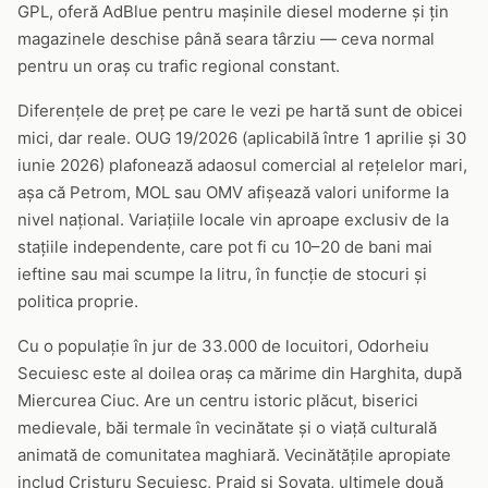
GPL, oferă AdBlue pentru mașinile diesel moderne și țin
magazinele deschise până seara târziu — ceva normal
pentru un oraș cu trafic regional constant.
Diferențele de preț pe care le vezi pe hartă sunt de obicei
mici, dar reale. OUG 19/2026 (aplicabilă între 1 aprilie și 30
iunie 2026) plafonează adaosul comercial al rețelelor mari,
așa că Petrom, MOL sau OMV afișează valori uniforme la
nivel național. Variațiile locale vin aproape exclusiv de la
stațiile independente, care pot fi cu 10–20 de bani mai
ieftine sau mai scumpe la litru, în funcție de stocuri și
politica proprie.
Cu o populație în jur de 33.000 de locuitori, Odorheiu
Secuiesc este al doilea oraș ca mărime din Harghita, după
Miercurea Ciuc. Are un centru istoric plăcut, biserici
medievale, băi termale în vecinătate și o viață culturală
animată de comunitatea maghiară. Vecinătățile apropiate
includ Cristuru Secuiesc, Praid și Sovata, ultimele două