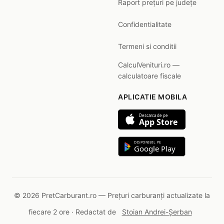
Raport prețuri pe județe
Confidentialitate
Termeni si conditii
CalculVenituri.ro —
calculatoare fiscale
APLICATIE MOBILA
Descarca de pe
App Store
DISPONIBIL PE
Google Play
© 2026 PretCarburant.ro — Prețuri carburanți actualizate la
fiecare 2 ore · Redactat de
Stoian Andrei-Șerban