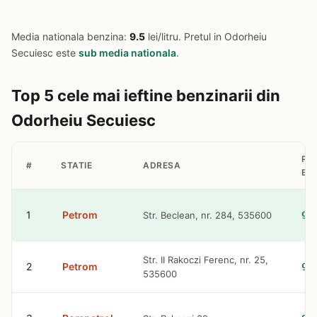
Media nationala benzina:
9.5
lei/litru. Pretul in Odorheiu
Secuiesc este
sub media nationala
.
Top 5 cele mai ieftine benzinarii din
Odorheiu Secuiesc
PR
#
STATIE
ADRESA
BE
1
Petrom
Str. Beclean, nr. 284, 535600
9.
Str. II Rakoczi Ferenc, nr. 25,
2
Petrom
9.
535600