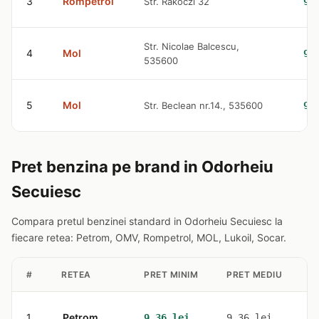
3
Rompetrol
Str. Rakoczi 32
9.
Str. Nicolae Balcescu,
4
Mol
9.
535600
5
Mol
Str. Beclean nr.14., 535600
9.
Pret benzina pe brand in Odorheiu
Secuiesc
Compara pretul benzinei standard in Odorheiu Secuiesc la
fiecare retea: Petrom, OMV, Rompetrol, MOL, Lukoil, Socar.
#
RETEA
PRET MINIM
PRET MEDIU
S
1
Petrom
2
9.36 lei
9.36 lei