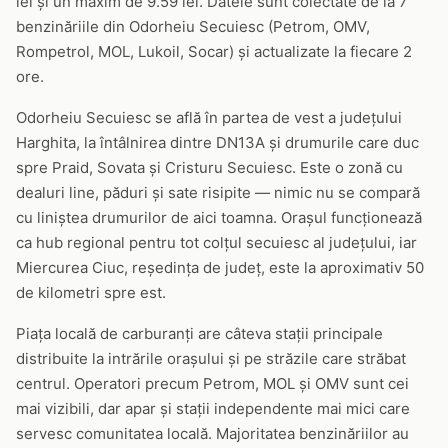
lei și un maxim de 9.59 lei. Datele sunt colectate de la 7
benzinăriile din Odorheiu Secuiesc (Petrom, OMV,
Rompetrol, MOL, Lukoil, Socar) și actualizate la fiecare 2
ore.
Odorheiu Secuiesc se află în partea de vest a județului
Harghita, la întâlnirea dintre DN13A și drumurile care duc
spre Praid, Sovata și Cristuru Secuiesc. Este o zonă cu
dealuri line, păduri și sate risipite — nimic nu se compară
cu liniștea drumurilor de aici toamna. Orașul funcționează
ca hub regional pentru tot colțul secuiesc al județului, iar
Miercurea Ciuc, reședința de județ, este la aproximativ 50
de kilometri spre est.
Piața locală de carburanți are câteva stații principale
distribuite la intrările orașului și pe străzile care străbat
centrul. Operatori precum Petrom, MOL și OMV sunt cei
mai vizibili, dar apar și stații independente mai mici care
servesc comunitatea locală. Majoritatea benzinăriilor au