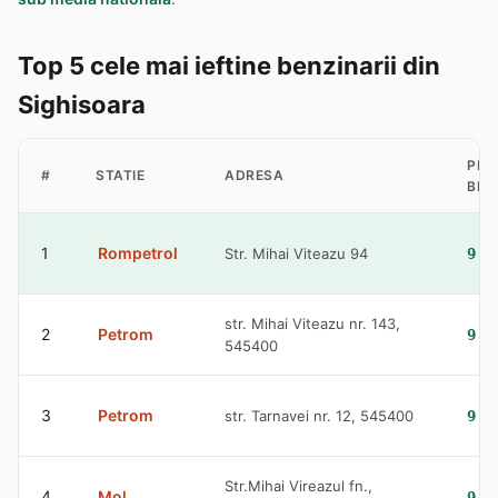
Top 5 cele mai ieftine benzinarii din
Sighisoara
PRE
#
STATIE
ADRESA
BEN
1
Rompetrol
Str. Mihai Viteazu 94
9.3
str. Mihai Viteazu nr. 143,
2
Petrom
9.3
545400
3
Petrom
str. Tarnavei nr. 12, 545400
9.3
Str.Mihai Vireazul fn.,
4
Mol
9.4