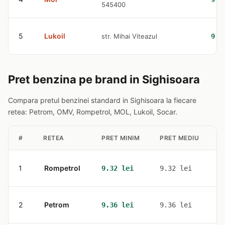
545400
5
Lukoil
str. Mihai Viteazul
9.4
Pret benzina pe brand in Sighisoara
Compara pretul benzinei standard in Sighisoara la fiecare
retea: Petrom, OMV, Rompetrol, MOL, Lukoil, Socar.
#
RETEA
PRET MINIM
PRET MEDIU
S
1
Rompetrol
1
9.32 lei
9.32 lei
2
Petrom
2
9.36 lei
9.36 lei