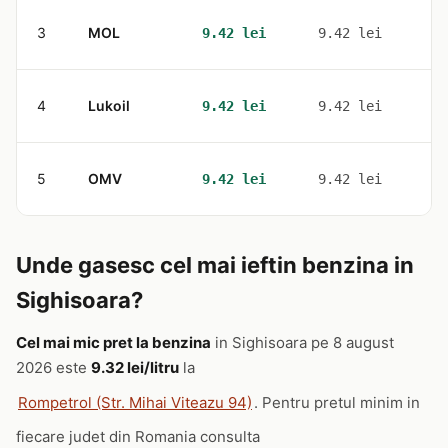
3
MOL
1
9.42 lei
9.42 lei
4
Lukoil
1
9.42 lei
9.42 lei
5
OMV
1
9.42 lei
9.42 lei
Unde gasesc cel mai ieftin benzina in
Sighisoara?
Cel mai mic pret la benzina
in Sighisoara pe 8 august
2026 este
9.32 lei/litru
la
Rompetrol (Str. Mihai Viteazu 94)
. Pentru pretul minim in
fiecare judet din Romania consulta