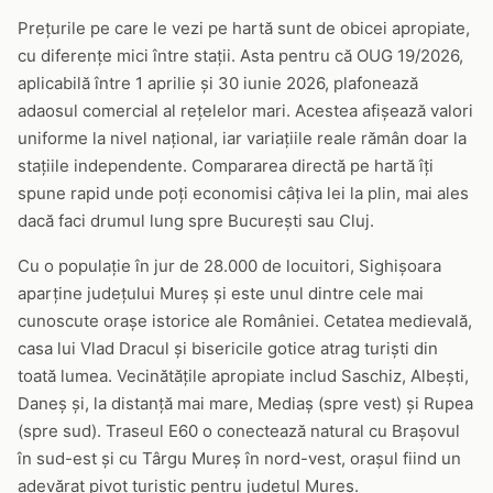
Prețurile pe care le vezi pe hartă sunt de obicei apropiate,
cu diferențe mici între stații. Asta pentru că OUG 19/2026,
aplicabilă între 1 aprilie și 30 iunie 2026, plafonează
adaosul comercial al rețelelor mari. Acestea afișează valori
uniforme la nivel național, iar variațiile reale rămân doar la
stațiile independente. Compararea directă pe hartă îți
spune rapid unde poți economisi câțiva lei la plin, mai ales
dacă faci drumul lung spre București sau Cluj.
Cu o populație în jur de 28.000 de locuitori, Sighișoara
aparține județului Mureș și este unul dintre cele mai
cunoscute orașe istorice ale României. Cetatea medievală,
casa lui Vlad Dracul și bisericile gotice atrag turiști din
toată lumea. Vecinătățile apropiate includ Saschiz, Albești,
Daneș și, la distanță mai mare, Mediaș (spre vest) și Rupea
(spre sud). Traseul E60 o conectează natural cu Brașovul
în sud-est și cu Târgu Mureș în nord-vest, orașul fiind un
adevărat pivot turistic pentru județul Mureș.