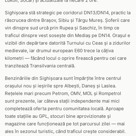
Lukoil, Socar) și actualizate la fiecare 2 ore.
Sighișoara stă strategic pe coridorul DN13/DN14, practic la
răscrucea dintre Brașov, Sibiu și Târgu Mureș. Șoferii care
vin dinspre sud urcă prin Rupea și Saschiz, în timp ce
traficul dinspre vest sosește din Mediaș pe DN14. Orașul e
vizibil din depărtare datorită Turnului cu Ceas și a zidurilor
medievale, iar drumul european E60 trece la câțiva
kilometri — făcând locul o oprire firească pentru cei care
tranzitează Transilvania centrală.
Benzinăriile din Sighișoara sunt împărțite între centrul
orașului nou și ieșirile spre Albești, Daneș și Laslea.
Rețelele mari precum Petrom, OMV, MOL și Rompetrol
sunt prezente, iar câteva stații independente mai mici
completează oferta pentru comunitatea locală. Aproape
toate stațiile au GPL, stocuri bine aprovizionate și
magazine care funcționează pe tot parcursul zilei — mai
ales în sezonul turistic, când traficul crește considerabil.