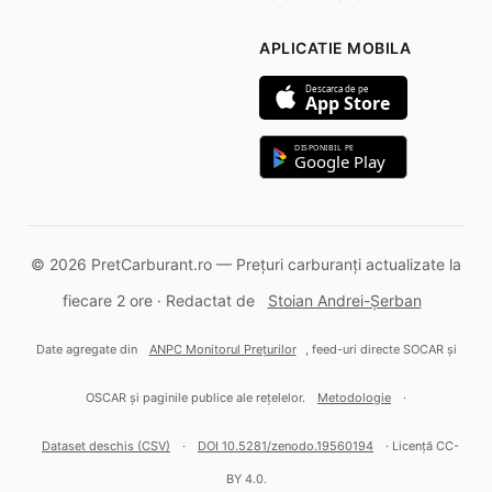
APLICATIE MOBILA
Descarca de pe
App Store
DISPONIBIL PE
Google Play
© 2026 PretCarburant.ro — Prețuri carburanți actualizate la
fiecare 2 ore · Redactat de
Stoian Andrei-Șerban
Date agregate din
ANPC Monitorul Prețurilor
, feed-uri directe SOCAR și
OSCAR și paginile publice ale rețelelor.
Metodologie
·
Dataset deschis (CSV)
·
DOI 10.5281/zenodo.19560194
· Licență CC-
BY 4.0.