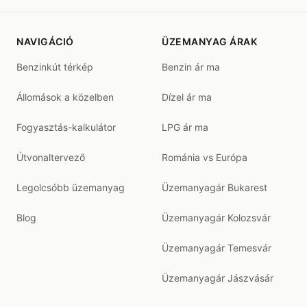
NAVIGÁCIÓ
ÜZEMANYAG ÁRAK
Benzinkút térkép
Benzin ár ma
Állomások a közelben
Dízel ár ma
Fogyasztás-kalkulátor
LPG ár ma
Útvonaltervező
Románia vs Európa
Legolcsóbb üzemanyag
Üzemanyagár Bukarest
Blog
Üzemanyagár Kolozsvár
Üzemanyagár Temesvár
Üzemanyagár Jászvásár