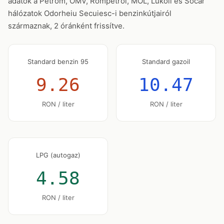
adatok a Petrom, OMV, Rompetrol, MOL, Lukoil és Socar
hálózatok Odorheiu Secuiesc-i benzinkútjairól
származnak, 2 óránként frissítve.
Standard benzin 95
Standard gazoil
9.26
10.47
RON / liter
RON / liter
LPG (autogaz)
4.58
RON / liter