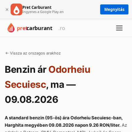
Pret Carburant
×
Megnyitás
Ingyenes a Google Play-en
← Vissza az orszagos arakhoz
Benzin ár
Odorheiu
Secuiesc
, ma —
09.08.2026
A standard benzin (95-ös) ára Odorheiu Secuiesc-ban,
Harghita megyében 09.08.2026 napon 9.26 RON/liter.
Az