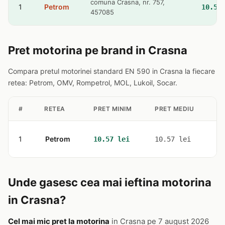
comuna Crasna, nr. 757,
1
Petrom
10.57
457085
Pret motorina pe brand in Crasna
Compara pretul motorinei standard EN 590 in Crasna la fiecare
retea: Petrom, OMV, Rompetrol, MOL, Lukoil, Socar.
#
RETEA
PRET MINIM
PRET MEDIU
ST
1
Petrom
1
10.57 lei
10.57 lei
Unde gasesc cea mai ieftina motorina
in Crasna?
Cel mai mic pret la motorina
in Crasna pe 7 august 2026