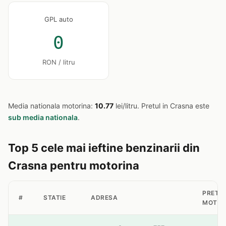
GPL auto
0
RON / litru
Media nationala motorina:
10.77
lei/litru. Pretul in Crasna este
sub media nationala
.
Top 5 cele mai ieftine benzinarii din
Crasna pentru motorina
PRET
#
STATIE
ADRESA
MOTOR