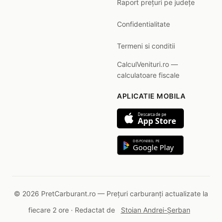
Raport prețuri pe județe
Confidentialitate
Termeni si conditii
CalculVenituri.ro —
calculatoare fiscale
APLICATIE MOBILA
Descarca de pe
App Store
DISPONIBIL PE
Google Play
© 2026 PretCarburant.ro — Prețuri carburanți actualizate la
fiecare 2 ore · Redactat de
Stoian Andrei-Șerban