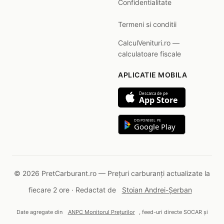
Confidentialitate
Termeni si conditii
CalculVenituri.ro —
calculatoare fiscale
APLICATIE MOBILA
Descarca de pe
App Store
DISPONIBIL PE
Google Play
© 2026 PretCarburant.ro — Prețuri carburanți actualizate la
fiecare 2 ore · Redactat de
Stoian Andrei-Șerban
Date agregate din
ANPC Monitorul Prețurilor
, feed-uri directe SOCAR și