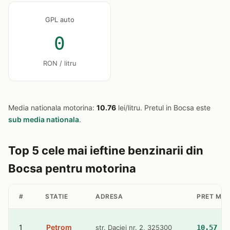
GPL auto
0
RON / litru
Media nationala motorina:
10.76
lei/litru. Pretul in Bocsa este
sub media nationala
.
Top 5 cele mai ieftine benzinarii din
Bocsa pentru motorina
#
STATIE
ADRESA
PRET MO
1
Petrom
str. Daciei nr. 2, 325300
10.57 le