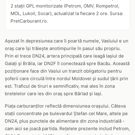
2 stații GPL monitorizate (Petrom, OMV, Rompetrol,
MOL, Lukoil, Socar), actualizat la fiecare 2 ore. Sursa:
PretCarburant.ro.
Așezat în depresiunea care îi poartă numele, Vasluiul e un
oraș care își trăiește anotimpurile în pasul său propriu.
Prin el trece DN24, artera principală care leagă Iașiul de
Galați și Brăila, iar DN2F îl conectează spre Bacău. Această
poziționare face din Vaslui un tranzit obligatoriu pentru
șoferii care circulă între nordul Moldovei și sudul țării prin
est. Traficul de tiruri e semnificativ, mai ales în zona
bretelelor care ies din oraș spre Bârlad și Iași.
Piața carburanților reflectă dimensiunea orașului. Câteva
stații concentrate pe bulevardul Ștefan cel Mare, altele pe
DN24, plus punctele de alimentare din zona industrială -
cam aici se joacă partida. Rețelele prezente includ Petrom,