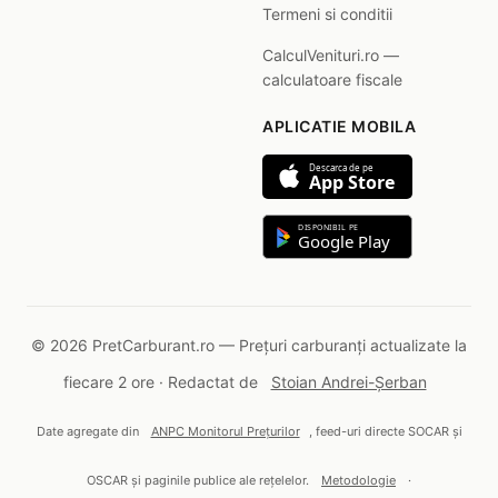
Termeni si conditii
CalculVenituri.ro —
calculatoare fiscale
APLICATIE MOBILA
Descarca de pe
App Store
DISPONIBIL PE
Google Play
© 2026 PretCarburant.ro — Prețuri carburanți actualizate la
fiecare 2 ore · Redactat de
Stoian Andrei-Șerban
Date agregate din
ANPC Monitorul Prețurilor
, feed-uri directe SOCAR și
OSCAR și paginile publice ale rețelelor.
Metodologie
·