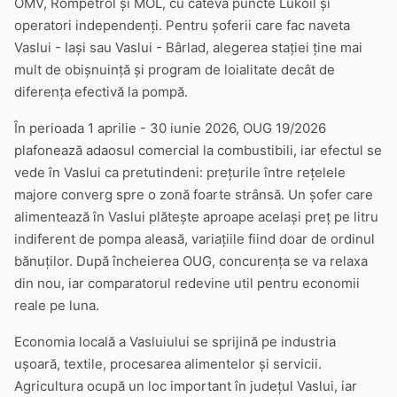
OMV, Rompetrol și MOL, cu câteva puncte Lukoil și
operatori independenți. Pentru șoferii care fac naveta
Vaslui - Iași sau Vaslui - Bârlad, alegerea stației ține mai
mult de obișnuință și program de loialitate decât de
diferența efectivă la pompă.
În perioada 1 aprilie - 30 iunie 2026, OUG 19/2026
plafonează adaosul comercial la combustibili, iar efectul se
vede în Vaslui ca pretutindeni: prețurile între rețelele
majore converg spre o zonă foarte strânsă. Un șofer care
alimentează în Vaslui plătește aproape același preț pe litru
indiferent de pompa aleasă, variațiile fiind doar de ordinul
bănuților. După încheierea OUG, concurența se va relaxa
din nou, iar comparatorul redevine util pentru economii
reale pe luna.
Economia locală a Vasluiului se sprijină pe industria
ușoară, textile, procesarea alimentelor și servicii.
Agricultura ocupă un loc important în județul Vaslui, iar