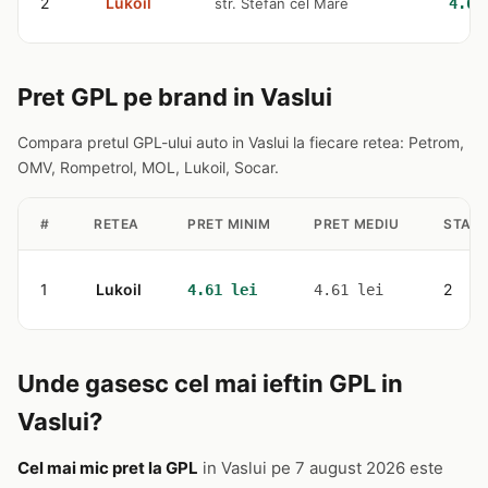
2
Lukoil
str. Stefan cel Mare
4.61
Pret GPL pe brand in Vaslui
Compara pretul GPL-ului auto in Vaslui la fiecare retea: Petrom,
OMV, Rompetrol, MOL, Lukoil, Socar.
#
RETEA
PRET MINIM
PRET MEDIU
STATI
1
Lukoil
2
4.61 lei
4.61 lei
Unde gasesc cel mai ieftin GPL in
Vaslui?
Cel mai mic pret la GPL
in Vaslui pe 7 august 2026 este