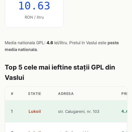
10.63
RON / litru
Media nationala GPL:
4.6
lei/litru. Pretul in Vaslui este
peste
media nationala
.
Top 5 cele mai ieftine stații GPL din
Vaslui
#
STATIE
ADRESA
PRET
1
Lukoil
str. Calugareni, nr. 103
4.61