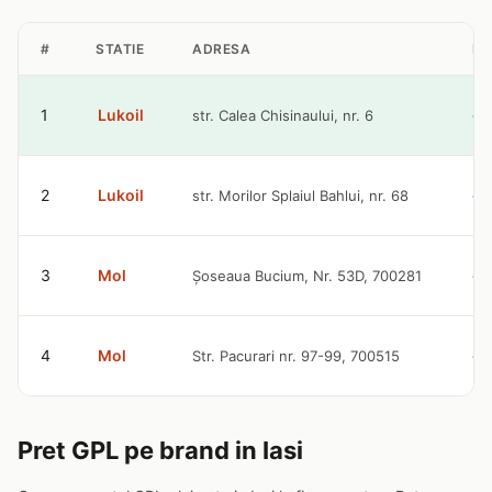
#
STATIE
ADRESA
PR
1
Lukoil
str. Calea Chisinaului, nr. 6
4.
2
Lukoil
str. Morilor Splaiul Bahlui, nr. 68
4.
3
Mol
Şoseaua Bucium, Nr. 53D, 700281
4.
4
Mol
Str. Pacurari nr. 97-99, 700515
4.
Pret GPL pe brand in Iasi