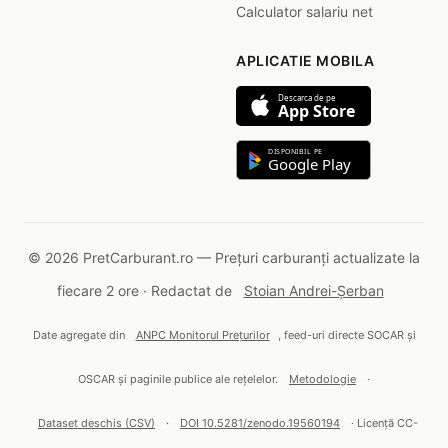
Calculator salariu net
APLICATIE MOBILA
Descarca de pe
App Store
DISPONIBIL PE
Google Play
© 2026 PretCarburant.ro — Prețuri carburanți actualizate la
fiecare 2 ore · Redactat de
Stoian Andrei-Șerban
Date agregate din
ANPC Monitorul Prețurilor
, feed-uri directe SOCAR și
OSCAR și paginile publice ale rețelelor.
Metodologie
·
Dataset deschis (CSV)
·
DOI 10.5281/zenodo.19560194
· Licență CC-