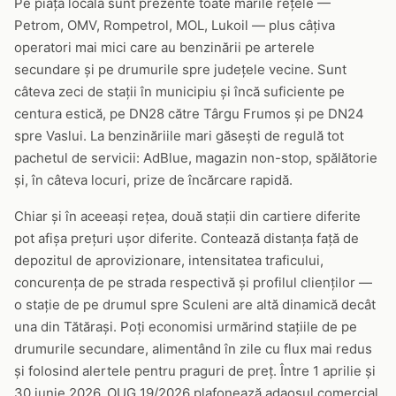
Pe piața locală sunt prezente toate marile rețele —
Petrom, OMV, Rompetrol, MOL, Lukoil — plus câțiva
operatori mai mici care au benzinării pe arterele
secundare și pe drumurile spre județele vecine. Sunt
câteva zeci de stații în municipiu și încă suficiente pe
centura estică, pe DN28 către Târgu Frumos și pe DN24
spre Vaslui. La benzinăriile mari găsești de regulă tot
pachetul de servicii: AdBlue, magazin non-stop, spălătorie
și, în câteva locuri, prize de încărcare rapidă.
Chiar și în aceeași rețea, două stații din cartiere diferite
pot afișa prețuri ușor diferite. Contează distanța față de
depozitul de aprovizionare, intensitatea traficului,
concurența de pe strada respectivă și profilul clienților —
o stație de pe drumul spre Sculeni are altă dinamică decât
una din Tătărași. Poți economisi urmărind stațiile de pe
drumurile secundare, alimentând în zile cu flux mai redus
și folosind alertele pentru praguri de preț. Între 1 aprilie și
30 iunie 2026, OUG 19/2026 plafonează adaosul comercial,