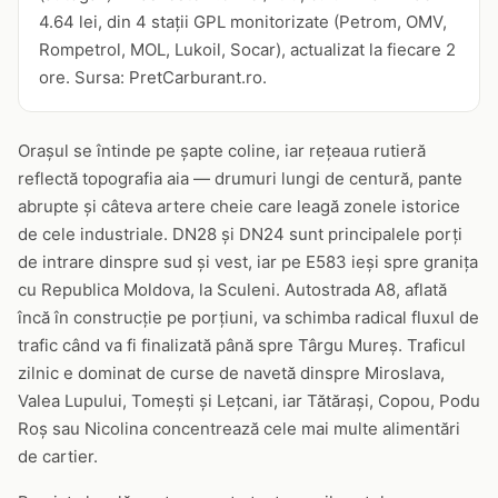
4.64 lei, din 4 stații GPL monitorizate (Petrom, OMV,
Rompetrol, MOL, Lukoil, Socar), actualizat la fiecare 2
ore. Sursa: PretCarburant.ro.
Orașul se întinde pe șapte coline, iar rețeaua rutieră
reflectă topografia aia — drumuri lungi de centură, pante
abrupte și câteva artere cheie care leagă zonele istorice
de cele industriale. DN28 și DN24 sunt principalele porți
de intrare dinspre sud și vest, iar pe E583 ieși spre granița
cu Republica Moldova, la Sculeni. Autostrada A8, aflată
încă în construcție pe porțiuni, va schimba radical fluxul de
trafic când va fi finalizată până spre Târgu Mureș. Traficul
zilnic e dominat de curse de navetă dinspre Miroslava,
Valea Lupului, Tomești și Lețcani, iar Tătărași, Copou, Podu
Roș sau Nicolina concentrează cele mai multe alimentări
de cartier.