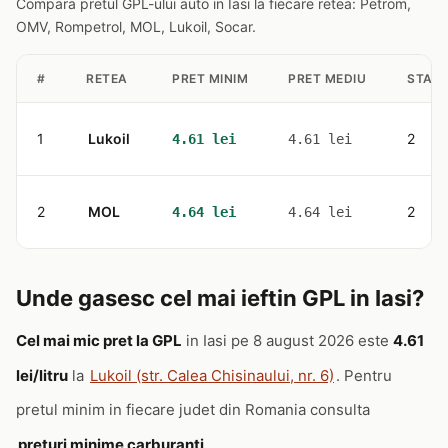
Compara pretul GPL-ului auto in Iasi la fiecare retea: Petrom,
OMV, Rompetrol, MOL, Lukoil, Socar.
#
RETEA
PRET MINIM
PRET MEDIU
STATI
1
Lukoil
2
4.61 lei
4.61 lei
2
MOL
2
4.64 lei
4.64 lei
Unde gasesc cel mai ieftin GPL in Iasi?
Cel mai mic pret la GPL
in Iasi pe 8 august 2026 este
4.61
lei/litru
la
Lukoil (str. Calea Chisinaului, nr. 6)
. Pentru
pretul minim in fiecare judet din Romania consulta
preturi minime carburanti
.