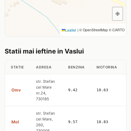
|
© OpenStreetMap © CARTO
Leaflet
Statii mai ieftine in Vaslui
STATIE
ADRESA
BENZINA
MOTORINA
str. Stefan
cel Mare
Omv
9.42
10.63
—
nr.24,
730185
str. Stefan
cel Mare,
Mol
9.57
10.83
—
260,
730006