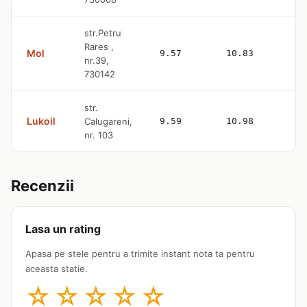
str.Petru
Rares ,
Mol
9.57
10.83
—
nr.39,
730142
str.
Lukoil
Calugareni,
9.59
10.98
4
nr. 103
Recenzii
Lasa un rating
Apasa pe stele pentru a trimite instant nota ta pentru
aceasta statie.
☆
☆
☆
☆
☆