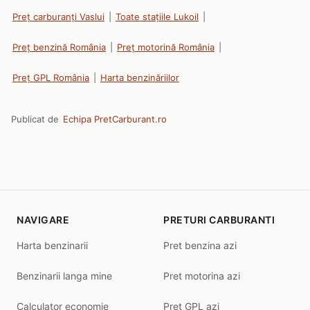
Preț carburanți Vaslui
|
Toate stațiile Lukoil
|
Preț benzină România
|
Preț motorină România
|
Preț GPL România
|
Harta benzinăriilor
Publicat de
Echipa PretCarburant.ro
NAVIGARE
PRETURI CARBURANTI
Harta benzinarii
Pret benzina azi
Benzinarii langa mine
Pret motorina azi
Calculator economie
Pret GPL azi