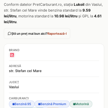
Conform datelor PretCarburant.ro, stația
Lukoil
din Vaslui,
str. Stefan cel Mare vinde benzina standard la
9.59
lei/litru
, motorina standard la
10.98 lei/litru
și GPL la
4.61
lei/litru
.
Știi un preț mai bun aici?
Raportează-l
BRAND
ADRESĂ
str. Stefan cel Mare
JUDEȚ
Vaslui
CARBURANȚI
Benzină 95
Benzină Premium
Motorină