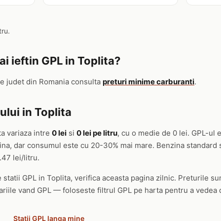
tru.
 ieftin GPL in Toplita?
re judet din Romania consulta
preturi minime carburanti
.
lui in Toplita
ta variaza intre
0 lei
si
0 lei pe litru
, cu o medie de 0 lei. GPL-ul
orina, dar consumul este cu 20-30% mai mare. Benzina standard 
.47 lei/litru.
 statii GPL in Toplita, verifica aceasta pagina zilnic. Preturile su
ariile vand GPL — foloseste filtrul GPL pe harta pentru a vedea d
Statii GPL langa mine