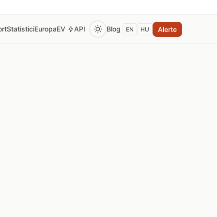
rt
Statistici
Europa
EV
API
Blog
Alerte
EN
HU