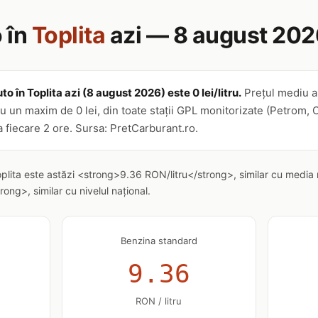
 în
Toplita
azi — 8 august 202
to în Toplita azi (8 august 2026) este 0 lei/litru.
Prețul mediu a
u, cu un maxim de 0 lei, din toate stații GPL monitorizate (Petro
la fiecare 2 ore. Sursa: PretCarburant.ro.
oplita este astăzi <strong>9.36 RON/litru</strong>, similar cu media
ong>, similar cu nivelul național.
Benzina standard
9.36
RON / litru