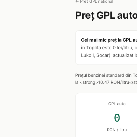
← Pret GPL national
Preț GPL auto
Cel mai mic preț la GPL au
în Toplita este 0 lei/litr
Lukoil, Socar), actualizat 
Prețul benzinei standard din T
la <strong>10.47 RON/litru</str
GPL auto
0
RON / litru