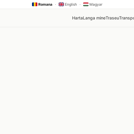
Romana
·
English
·
Magyar
Harta
Langa mine
Traseu
Transpo