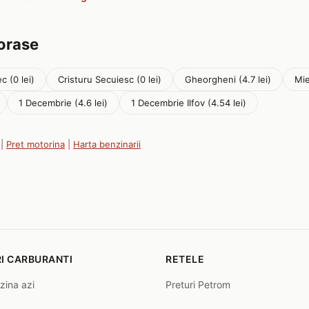
 orase
c (0 lei)
Cristuru Secuiesc (0 lei)
Gheorgheni (4.7 lei)
Mie
1 Decembrie (4.6 lei)
1 Decembrie Ilfov (4.54 lei)
|
Pret motorina
|
Harta benzinarii
I CARBURANTI
RETELE
zina azi
Preturi Petrom