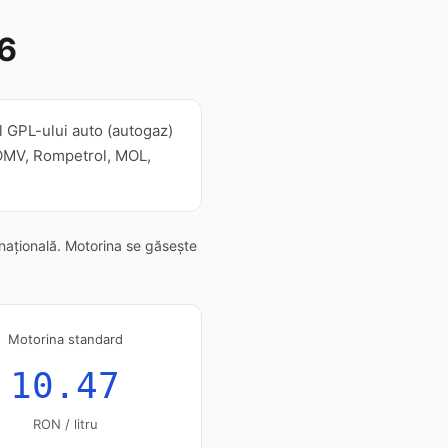
6
l GPL-ului auto (autogaz)
m, OMV, Rompetrol, MOL,
 națională. Motorina se găsește
Motorina standard
10.47
RON / litru