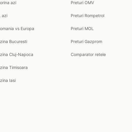
orina azi
Preturi OMV
 azi
Preturi Rompetrol
Romania vs Europa
Preturi MOL
zina Bucuresti
Preturi Gazprom
nzina Cluj-Napoca
Comparator retele
zina Timisoara
zina Iasi