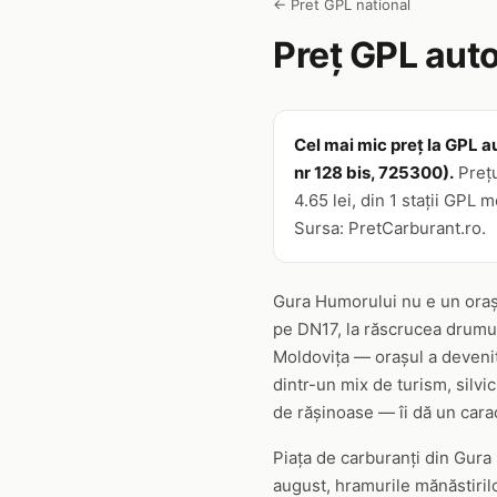
← Pret GPL national
Preț GPL auto
Cel mai mic preț la GPL au
nr 128 bis, 725300).
Prețu
4.65 lei, din 1 stații GPL
Sursa: PretCarburant.ro.
Gura Humorului nu e un oraș c
pe DN17, la răscrucea drumur
Moldovița — orașul a devenit
dintr-un mix de turism, silvi
de rășinoase — îi dă un caract
Piața de carburanți din Gura 
august, hramurile mănăstirilo