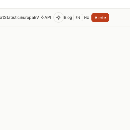
rt
Statistici
Europa
EV
API
Blog
Alerte
EN
HU