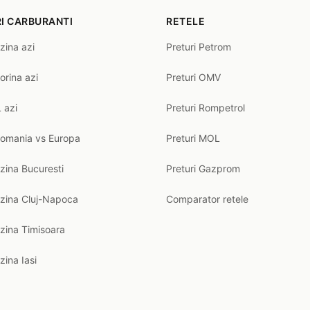
I CARBURANTI
RETELE
zina azi
Preturi Petrom
orina azi
Preturi OMV
 azi
Preturi Rompetrol
Romania vs Europa
Preturi MOL
zina Bucuresti
Preturi Gazprom
nzina Cluj-Napoca
Comparator retele
zina Timisoara
zina Iasi