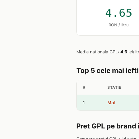
4.65
RON / litru
Media nationala GPL:
4.6
lei/li
Top 5 cele mai ieft
#
STATIE
1
Mol
Pret GPL pe brand
Compara pretul GPL-ului auto i