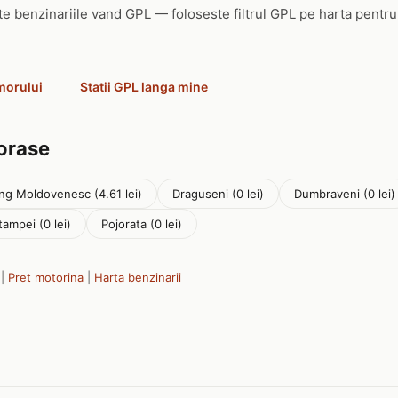
ate benzinariile vand GPL — foloseste filtrul GPL pe harta pentru
morului
Statii GPL langa mine
 orase
g Moldovenesc (4.61 lei)
Draguseni (0 lei)
Dumbraveni (0 lei)
tampei (0 lei)
Pojorata (0 lei)
|
Pret motorina
|
Harta benzinarii