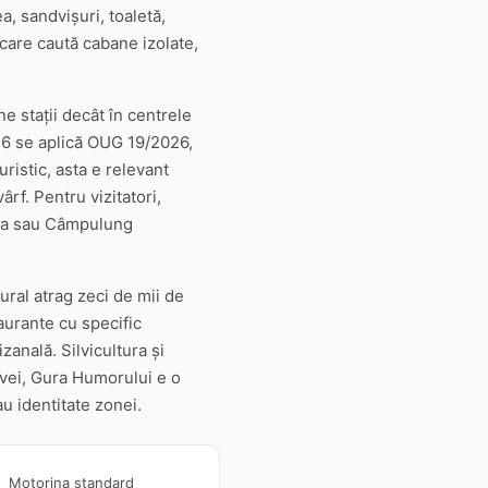
a, sandvișuri, toaletă,
 care caută cabane izolate,
e stații decât în centrele
026 se aplică OUG 19/2026,
ristic, asta e relevant
rf. Pentru vizitatori,
ava sau Câmpulung
ural atrag zeci de mii de
taurante cu specific
zanală. Silvicultura și
vei, Gura Humorului e o
u identitate zonei.
Motorina standard