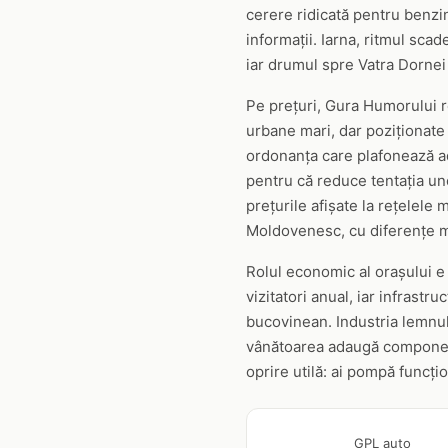
cerere ridicată pentru benzin
informații. Iarna, ritmul sca
iar drumul spre Vatra Dornei
Pe prețuri, Gura Humorului re
urbane mari, dar poziționate 
ordonanța care plafonează ada
pentru că reduce tentația uno
prețurile afișate la rețele
Moldovenesc, cu diferențe mic
Rolul economic al orașului e 
vizitatori anual, iar infrastr
bucovinean. Industria lemnulu
vânătoarea adaugă component
oprire utilă: ai pompă funcți
GPL auto