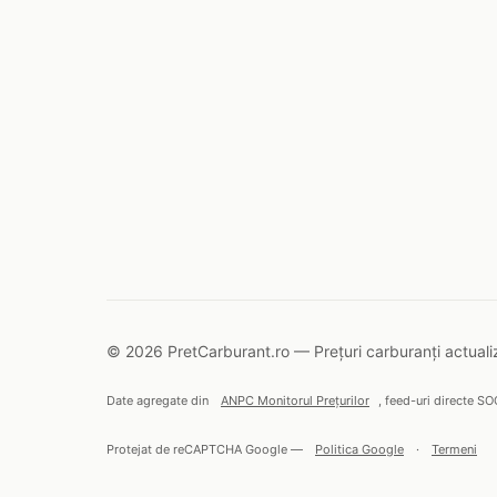
© 2026 PretCarburant.ro — Prețuri carburanți actualiz
Date agregate din
ANPC Monitorul Prețurilor
, feed-uri directe SO
Protejat de reCAPTCHA Google —
Politica Google
·
Termeni