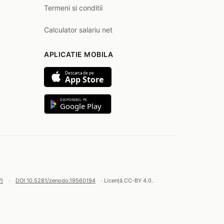
Termeni si conditii
Calculator salariu net
APLICATIE MOBILA
Descarca de pe
App Store
DISPONIBIL PE
Google Play
V)
·
DOI 10.5281/zenodo.19560194
· Licență CC-BY 4.0.