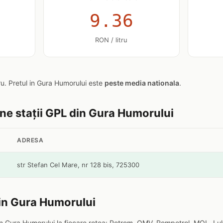
9.36
RON / litru
tru. Pretul in Gura Humorului este
peste media nationala
.
ine stații GPL din Gura Humorului
ADRESA
str Stefan Cel Mare, nr 128 bis, 725300
 in Gura Humorului
n Gura Humorului la fiecare retea: Petrom, OMV, Rompetrol, MOL, Luk