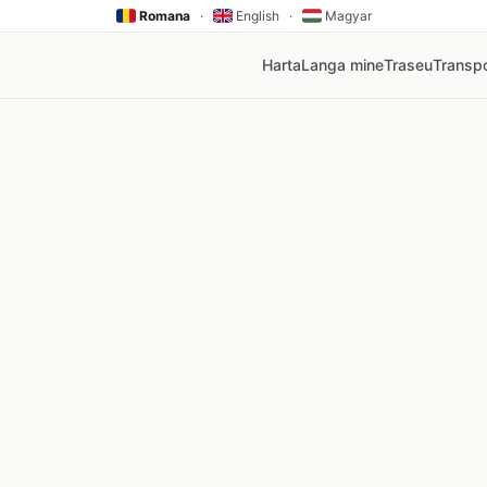
Romana
·
English
·
Magyar
Harta
Langa mine
Traseu
Transpo