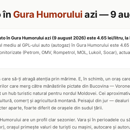
 în
Gura Humorului
azi — 9 a
to în Gura Humorului azi (9 august 2026) este 4.65 lei/litru, la
l mediu al GPL-ului auto (autogaz) în Gura Humorului este 4.65 
 monitorizate (Petrom, OMV, Rompetrol, MOL, Lukoil, Socar), actual
are să-ți atragă atenția prin mărime. E, în schimb, un oraș care
ilor care merg către mănăstirile pictate din Bucovina — Vorone
 un hub turistic natural pentru nordul Moldovei. Cei aproximativ
cultură, comerț și agricultură montană. Peisajul din jur — dealuri
er aparte, foarte diferit de orașele din sudul țării.
Humorului are un profil clar sezonier. Vara și în perioadele cu să
r), orașul primește valuri de turiști cu mașini, autocare și auto