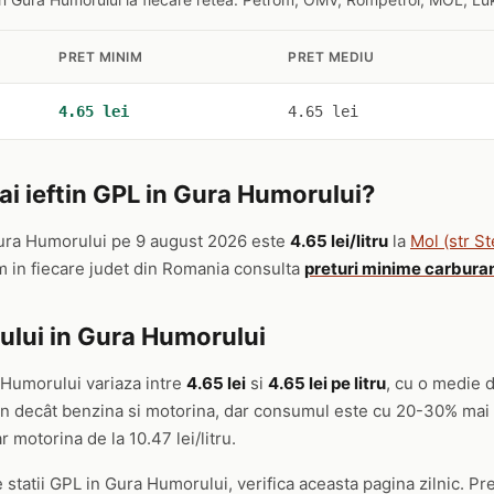
PRET MINIM
PRET MEDIU
4.65 lei
4.65 lei
i ieftin GPL in Gura Humorului?
ura Humorului pe 9 august 2026 este
4.65 lei/litru
la
Mol (str St
m in fiecare judet din Romania consulta
preturi minime carburan
ului in Gura Humorului
 Humorului variaza intre
4.65 lei
si
4.65 lei pe litru
, cu o medie d
tin decât benzina si motorina, dar consumul este cu 20-30% mai
ar motorina de la 10.47 lei/litru.
 statii GPL in Gura Humorului, verifica aceasta pagina zilnic. Pre