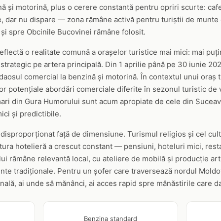
ă și motorină, plus o cerere constantă pentru opriri scurte: cafe
de, dar nu dispare — zona rămâne activă pentru turiștii de munte
 și spre Obcinile Bucovinei rămâne folosit.
flectă o realitate comună a orașelor turistice mai mici: mai puțin
strategic pe artera principală. Din 1 aprilie până pe 30 iunie 2
osul comercial la benzină și motorină. În contextul unui oraș tu
r potențiale abordări comerciale diferite în sezonul turistic de vâ
le mari din Gura Humorului sunt acum apropiate de cele din Suce
i și predictibile.
disproporționat față de dimensiune. Turismul religios și cel cult
uctura hotelieră a crescut constant — pensiuni, hoteluri mici, res
i rămâne relevantă local, cu ateliere de mobilă și producție arti
e tradiționale. Pentru un șofer care traversează nordul Moldo
onală, ai unde să mănânci, ai acces rapid spre mănăstirile care da
Benzina standard