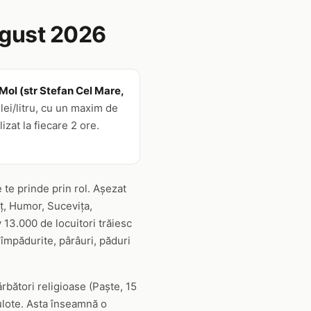
ugust 2026
 Mol (str Stefan Cel Mare,
lei/litru, cu un maxim de
izat la fiecare 2 ore.
 te prinde prin rol. Așezat
ț, Humor, Sucevița,
 13.000 de locuitori trăiesc
 împădurite, pârâuri, păduri
rbători religioase (Paște, 15
rulote. Asta înseamnă o