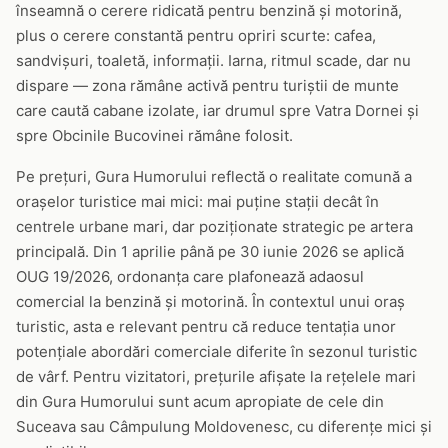
înseamnă o cerere ridicată pentru benzină și motorină,
plus o cerere constantă pentru opriri scurte: cafea,
sandvișuri, toaletă, informații. Iarna, ritmul scade, dar nu
dispare — zona rămâne activă pentru turiștii de munte
care caută cabane izolate, iar drumul spre Vatra Dornei și
spre Obcinile Bucovinei rămâne folosit.
Pe prețuri, Gura Humorului reflectă o realitate comună a
orașelor turistice mai mici: mai puține stații decât în
centrele urbane mari, dar poziționate strategic pe artera
principală. Din 1 aprilie până pe 30 iunie 2026 se aplică
OUG 19/2026, ordonanța care plafonează adaosul
comercial la benzină și motorină. În contextul unui oraș
turistic, asta e relevant pentru că reduce tentația unor
potențiale abordări comerciale diferite în sezonul turistic
de vârf. Pentru vizitatori, prețurile afișate la rețelele mari
din Gura Humorului sunt acum apropiate de cele din
Suceava sau Câmpulung Moldovenesc, cu diferențe mici și