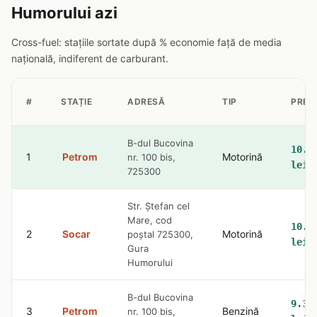
Humorului azi
Cross-fuel: stațiile sortate după % economie față de media
națională, indiferent de carburant.
#
STAȚIE
ADRESĂ
TIP
PREȚ
B-dul Bucovina
10.4
1
Petrom
Motorină
nr. 100 bis,
lei
725300
Str. Ştefan cel
Mare, cod
10.4
2
Socar
Motorină
poştal 725300,
lei
Gura
Humorului
B-dul Bucovina
9.36
3
Petrom
Benzină
nr. 100 bis,