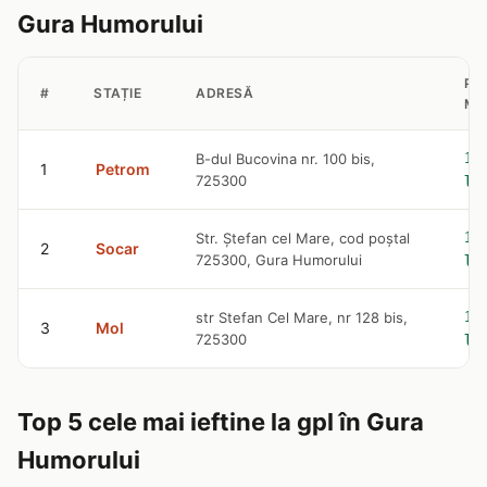
Gura Humorului
PR
#
STAȚIE
ADRESĂ
MO
10
B-dul Bucovina nr. 100 bis,
1
Petrom
725300
le
10
Str. Ştefan cel Mare, cod poştal
2
Socar
725300, Gura Humorului
le
10
str Stefan Cel Mare, nr 128 bis,
3
Mol
725300
le
Top 5 cele mai ieftine la gpl în Gura
Humorului