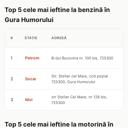
Top 5 cele mai ieftine la benzină în
Gura Humorului
#
STAȚIE
ADRESĂ
9
1
Petrom
B-dul Bucovina nr. 100 bis, 725300
l
9
Str. Ştefan cel Mare, cod poştal
2
Socar
725300, Gura Humorului
l
9
str Stefan Cel Mare, nr 128 bis,
3
Mol
725300
l
Top 5 cele mai ieftine la motorină în