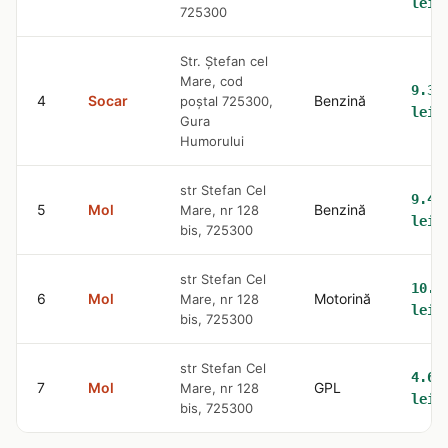
lei
725300
Str. Ştefan cel
Mare, cod
9.36
4
Socar
Benzină
poştal 725300,
lei
Gura
Humorului
str Stefan Cel
9.42
5
Mol
Benzină
Mare, nr 128
lei
bis, 725300
str Stefan Cel
10.5
6
Mol
Motorină
Mare, nr 128
lei
bis, 725300
str Stefan Cel
4.65
7
Mol
GPL
Mare, nr 128
lei
bis, 725300