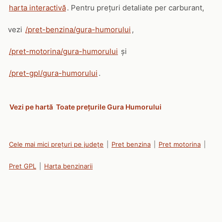
harta interactivă
. Pentru prețuri detaliate per carburant,
vezi
/pret-benzina/gura-humorului
,
/pret-motorina/gura-humorului
și
/pret-gpl/gura-humorului
.
Vezi pe hartă
Toate prețurile Gura Humorului
Cele mai mici prețuri pe județe
|
Pret benzina
|
Pret motorina
|
Pret GPL
|
Harta benzinarii