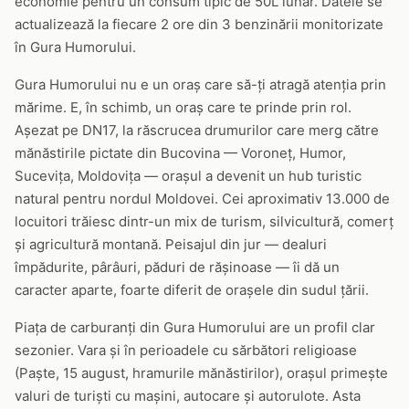
economie pentru un consum tipic de 50L lunar. Datele se
actualizează la fiecare 2 ore din 3 benzinării monitorizate
în Gura Humorului.
Gura Humorului nu e un oraș care să-ți atragă atenția prin
mărime. E, în schimb, un oraș care te prinde prin rol.
Așezat pe DN17, la răscrucea drumurilor care merg către
mănăstirile pictate din Bucovina — Voroneț, Humor,
Sucevița, Moldovița — orașul a devenit un hub turistic
natural pentru nordul Moldovei. Cei aproximativ 13.000 de
locuitori trăiesc dintr-un mix de turism, silvicultură, comerț
și agricultură montană. Peisajul din jur — dealuri
împădurite, pârâuri, păduri de rășinoase — îi dă un
caracter aparte, foarte diferit de orașele din sudul țării.
Piața de carburanți din Gura Humorului are un profil clar
sezonier. Vara și în perioadele cu sărbători religioase
(Paște, 15 august, hramurile mănăstirilor), orașul primește
valuri de turiști cu mașini, autocare și autorulote. Asta