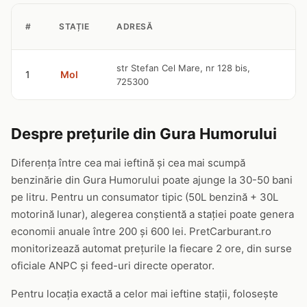
P
#
STAȚIE
ADRESĂ
G
4
str Stefan Cel Mare, nr 128 bis,
1
Mol
725300
l
Despre prețurile din Gura Humorului
Diferența între cea mai ieftină și cea mai scumpă
benzinărie din Gura Humorului poate ajunge la 30-50 bani
pe litru. Pentru un consumator tipic (50L benzină + 30L
motorină lunar), alegerea conștientă a stației poate genera
economii anuale între 200 și 600 lei. PretCarburant.ro
monitorizează automat prețurile la fiecare 2 ore, din surse
oficiale ANPC și feed-uri directe operator.
Pentru locația exactă a celor mai ieftine stații, folosește