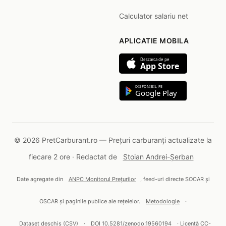
Calculator salariu net
APLICATIE MOBILA
Descarca de pe
App Store
DISPONIBIL PE
Google Play
© 2026 PretCarburant.ro — Prețuri carburanți actualizate la
fiecare 2 ore · Redactat de
Stoian Andrei-Șerban
Date agregate din
ANPC Monitorul Prețurilor
, feed-uri directe SOCAR și
OSCAR și paginile publice ale rețelelor.
Metodologie
·
Dataset deschis (CSV)
·
DOI 10.5281/zenodo.19560194
· Licență CC-