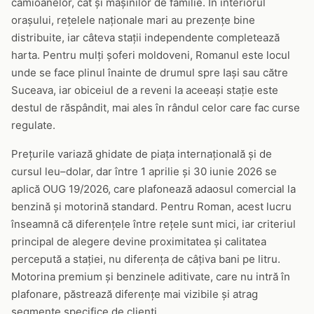
camioanelor, cât și mașinilor de familie. În interiorul
orașului, rețelele naționale mari au prezențe bine
distribuite, iar câteva stații independente completează
harta. Pentru mulți șoferi moldoveni, Romanul este locul
unde se face plinul înainte de drumul spre Iași sau către
Suceava, iar obiceiul de a reveni la aceeași stație este
destul de răspândit, mai ales în rândul celor care fac curse
regulate.
Prețurile variază ghidate de piața internațională și de
cursul leu–dolar, dar între 1 aprilie și 30 iunie 2026 se
aplică OUG 19/2026, care plafonează adaosul comercial la
benzină și motorină standard. Pentru Roman, acest lucru
înseamnă că diferențele între rețele sunt mici, iar criteriul
principal de alegere devine proximitatea și calitatea
percepută a stației, nu diferența de câțiva bani pe litru.
Motorina premium și benzinele aditivate, care nu intră în
plafonare, păstrează diferențe mai vizibile și atrag
segmente specifice de clienți.