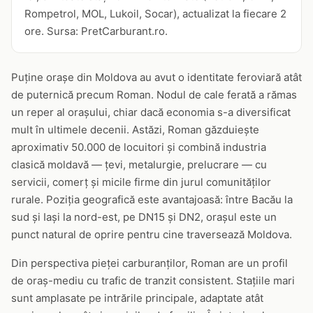
Rompetrol, MOL, Lukoil, Socar), actualizat la fiecare 2
ore. Sursa: PretCarburant.ro.
Puține orașe din Moldova au avut o identitate feroviară atât
de puternică precum Roman. Nodul de cale ferată a rămas
un reper al orașului, chiar dacă economia s-a diversificat
mult în ultimele decenii. Astăzi, Roman găzduiește
aproximativ 50.000 de locuitori și combină industria
clasică moldavă — țevi, metalurgie, prelucrare — cu
servicii, comerț și micile firme din jurul comunităților
rurale. Poziția geografică este avantajoasă: între Bacău la
sud și Iași la nord-est, pe DN15 și DN2, orașul este un
punct natural de oprire pentru cine traversează Moldova.
Din perspectiva pieței carburanților, Roman are un profil
de oraș-mediu cu trafic de tranzit consistent. Stațiile mari
sunt amplasate pe intrările principale, adaptate atât