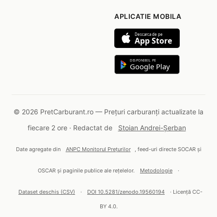
APLICATIE MOBILA
Descarca de pe
App Store
DISPONIBIL PE
Google Play
© 2026 PretCarburant.ro — Prețuri carburanți actualizate la
fiecare 2 ore · Redactat de
Stoian Andrei-Șerban
Date agregate din
ANPC Monitorul Prețurilor
, feed-uri directe SOCAR și
OSCAR și paginile publice ale rețelelor.
Metodologie
·
Dataset deschis (CSV)
·
DOI 10.5281/zenodo.19560194
· Licență CC-
BY 4.0.