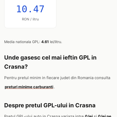
10.47
RON / litru
Media nationala GPL:
4.61
lei/litru.
Unde gasesc cel mai ieftin GPL in
Crasna?
Pentru pretul minim in fiecare judet din Romania consulta
preturi minime carburanti
.
Despre pretul GPL-ului in Crasna
Pretul GPL-ului auto in Crasna variaza intre
0 lei
si
0 lei pe