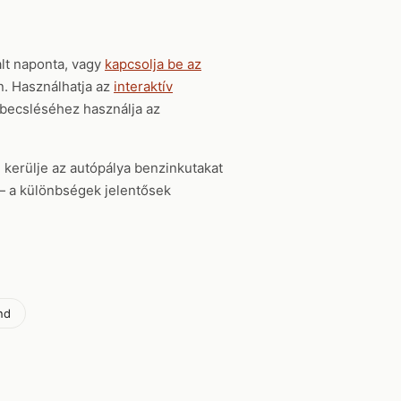
lt naponta, vagy
kapcsolja be az
en. Használhatja az
interaktív
gbecsléséhez használja az
, kerülje az autópálya benzinkutakat
t — a különbségek jelentősek
nd