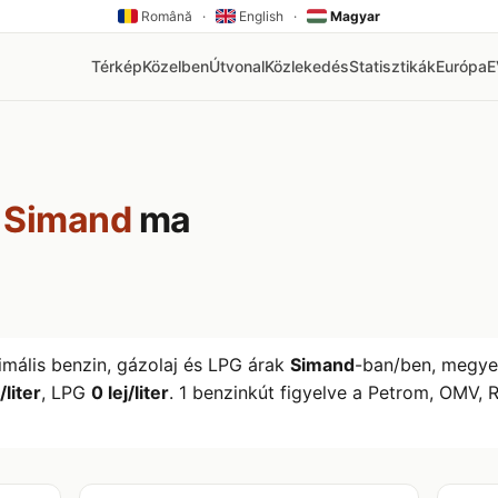
Română
·
English
·
Magyar
Térkép
Közelben
Útvonal
Közlekedés
Statisztikák
Európa
k
Simand
ma
imális benzin, gázolaj és LPG árak
Simand
-ban/ben, megy
/liter
, LPG
0 lej/liter
. 1 benzinkút figyelve a Petrom, OMV, 