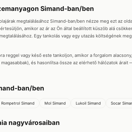
üzemanyagon Simand-ban/ben
olajárak megtalálásához Simand-ban/ben nézze meg ezt az olda
értesüljön, amikor az ár az Ön által beállított küszöb alá csökk
 megtalálásához. Egy tankolás vagy egy utazás költségének me
ora reggel vagy késő este tankoljon, amikor a forgalom alacsony
rel magasabbak), és hasonlítsa össze az elérhető hálózatok árai
imand-ban/ben
Rompetrol Simand
Mol Simand
Lukoil Simand
Socar Sima
ia nagyvárosaiban