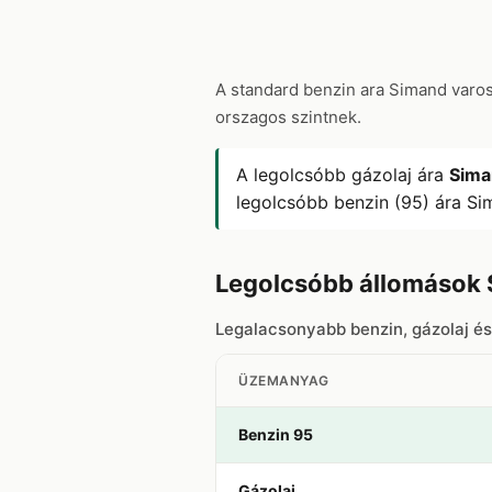
A standard benzin ara Simand var
orszagos szintnek.
A legolcsóbb gázolaj ára
Sima
legolcsóbb benzin (95) ára S
Legolcsóbb állomások
Legalacsonyabb benzin, gázolaj é
ÜZEMANYAG
Benzin 95
Gázolaj