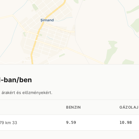
d-ban/ben
s árakért és előzményekért.
BENZIN
GÁZOLAJ
79 km 33
9.59
10.98