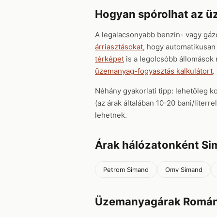
Hogyan spórolhat az 
A legalacsonyabb benzin- vagy gáz
árriasztásokat
, hogy automatikusan 
térképet
is a legolcsóbb állomások
üzemanyag-fogyasztás kalkulátort
.
Néhány gyakorlati tipp: lehetőleg k
(az árak általában 10-20 bani/liter
lehetnek.
Árak hálózatonként S
Petrom Simand
Omv Simand
Üzemanyagárak Román