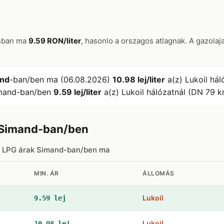
osban ma
9.59 RON/liter
, hasonlo a orszagos atlagnak. A gazolaj
nd
-ban/ben ma (06.08.2026)
10.98 lej/liter
a(z) Lukoil hál
imand-ban/ben
9.59 lej/liter
a(z) Lukoil hálózatnál (DN 79 k
 Simand-ban/ben
s LPG árak Simand-ban/ben ma
MIN. ÁR
ÁLLOMÁS
Lukoil
9.59 lej
Lukoil
10.98 lej