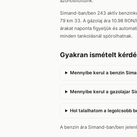
azonosítottunk.
Simand-ban/ben 243 aktív benzinkútt
79 km 33. A gázolaj ára 10.98 RON/l
árakat naponta figyeljük és automat
minden tankolásnál spórolhatnak.
Gyakran ismételt kérd
Mennyibe kerul a benzin Sim
Mennyibe kerul a gazolajar 
Hol talalhatom a legolcsobb 
A benzin ára Simand-ban/ben jelenleg