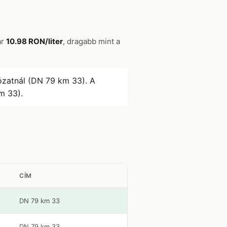
ar
10.98 RON/liter
, dragabb mint a
ózatnál (DN 79 km 33). A
m 33).
CÍM
DN 79 km 33
DN 79 km 33