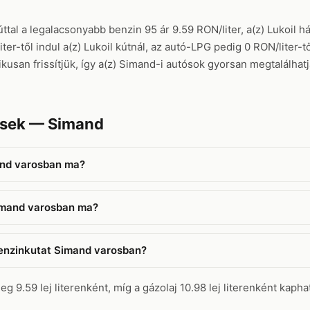
al a legalacsonyabb benzin 95 ár 9.59 RON/liter, a(z) Lukoil há
iter-től indul a(z) Lukoil kútnál, az autó-LPG pedig 0 RON/liter
ikusan frissítjük, így a(z) Simand-i autósok gyorsan megtalálha
ések — Simand
and varosban ma?
Simand varosban ma?
benzinkutat Simand varosban?
 9.59 lej literenként, míg a gázolaj 10.98 lej literenként kaphat