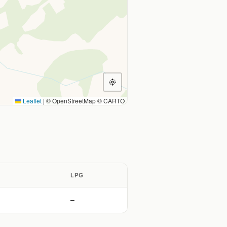
Leaflet
|
© OpenStreetMap © CARTO
LPG
—