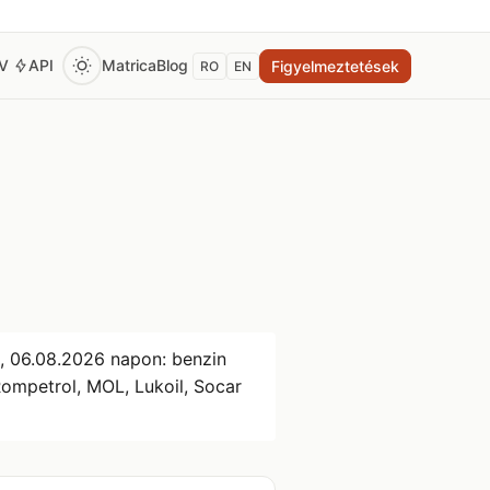
EV
API
Matrica
Blog
Figyelmeztetések
RO
EN
e,
06.08.2026
napon: benzin
Rompetrol, MOL, Lukoil, Socar