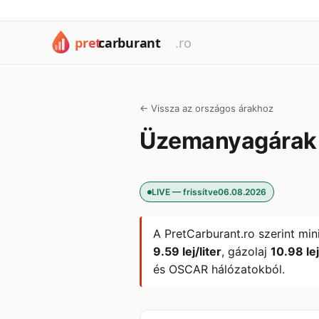
← Vissza az országos árakhoz
Üzemanyagára
LIVE — frissítve
06.08.2026
A PretCarburant.ro szerint min
9.59 lej/liter
, gázolaj
10.98 lej
és OSCAR hálózatokból.