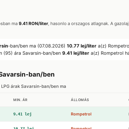
rosban ma
9.41 RON/liter
, hasonlo a orszagos atlagnak. A gazola
rsin
-ban/ben ma (07.08.2026)
10.77 lej/liter
a(z) Rompetro
n (95) ára Savarsin-ban/ben
9.41 lej/liter
a(z) Rompetrol h
Savarsin-ban/ben
s LPG árak Savarsin-ban/ben ma
MIN. ÁR
ÁLLOMÁS
Rompetrol
9.41 lej
Rompetrol
10.77 lej