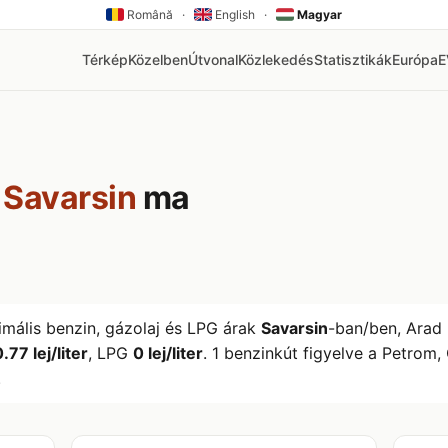
Română
·
English
·
Magyar
Térkép
Közelben
Útvonal
Közlekedés
Statisztikák
Európa
k
Savarsin
ma
imális benzin, gázolaj és LPG árak
Savarsin
-ban/ben, Arad
.77 lej/liter
, LPG
0 lej/liter
. 1 benzinkút figyelve a Petrom
.