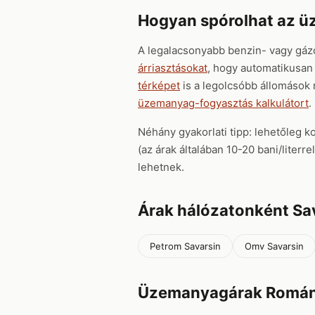
Hogyan spórolhat az 
A legalacsonyabb benzin- vagy gáz
árriasztásokat
, hogy automatikusan 
térképet
is a legolcsóbb állomások
üzemanyag-fogyasztás kalkulátort
.
Néhány gyakorlati tipp: lehetőleg k
(az árak általában 10-20 bani/liter
lehetnek.
Árak hálózatonként Sa
Petrom Savarsin
Omv Savarsin
Üzemanyagárak Román