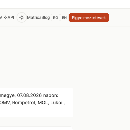
EV
API
Matrica
Blog
Figyelmeztetések
RO
EN
 megye,
07.08.2026
napon:
, OMV, Rompetrol, MOL, Lukoil,