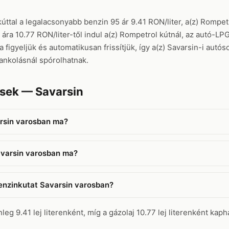
ttal a legalacsonyabb benzin 95 ár 9.41 RON/liter, a(z) Rompetr
ra 10.77 RON/liter-től indul a(z) Rompetrol kútnál, az autó-LPG
figyeljük és automatikusan frissítjük, így a(z) Savarsin-i autós
ankolásnál spórolhatnak.
ések — Savarsin
rsin varosban ma?
avarsin varosban ma?
benzinkutat Savarsin varosban?
eg 9.41 lej literenként, míg a gázolaj 10.77 lej literenként kapha