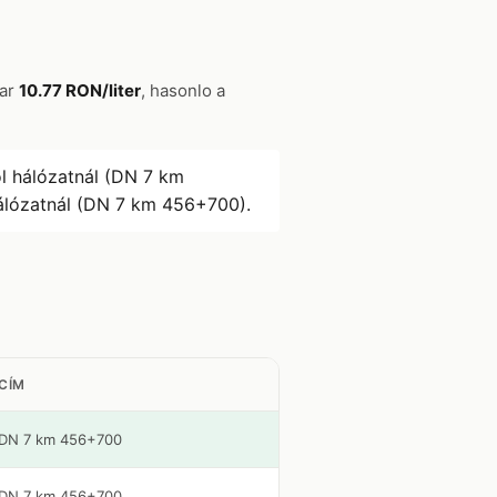
jar
10.77 RON/liter
, hasonlo a
l hálózatnál (DN 7 km
álózatnál (DN 7 km 456+700).
CÍM
DN 7 km 456+700
DN 7 km 456+700