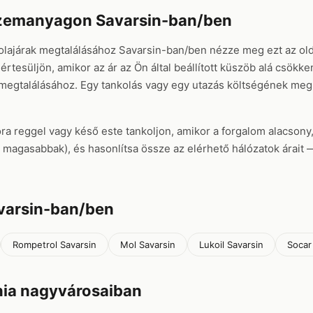
üzemanyagon Savarsin-ban/ben
olajárak megtalálásához Savarsin-ban/ben nézze meg ezt az old
értesüljön, amikor az ár az Ön által beállított küszöb alá csökk
 megtalálásához. Egy tankolás vagy egy utazás költségének me
ora reggel vagy késő este tankoljon, amikor a forgalom alacsony
rel magasabbak), és hasonlítsa össze az elérhető hálózatok árai
varsin-ban/ben
Rompetrol Savarsin
Mol Savarsin
Lukoil Savarsin
Socar
ia nagyvárosaiban