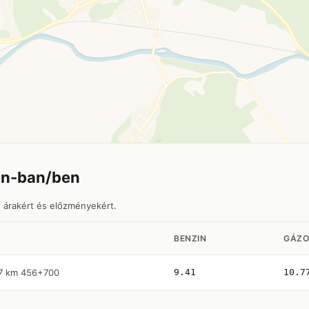
in-ban/ben
s árakért és előzményekért.
BENZIN
GÁZO
7 km 456+700
9.41
10.7