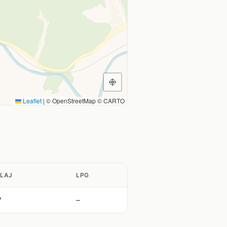
Leaflet
|
© OpenStreetMap © CARTO
LAJ
LPG
7
—