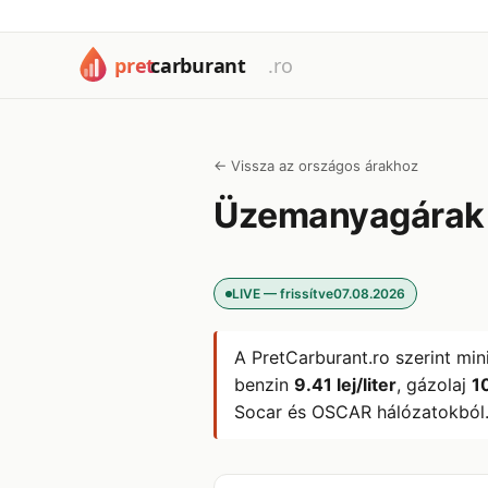
← Vissza az országos árakhoz
Üzemanyagára
LIVE — frissítve
07.08.2026
A PretCarburant.ro szerint min
benzin
9.41 lej/liter
, gázolaj
10
Socar és OSCAR hálózatokból