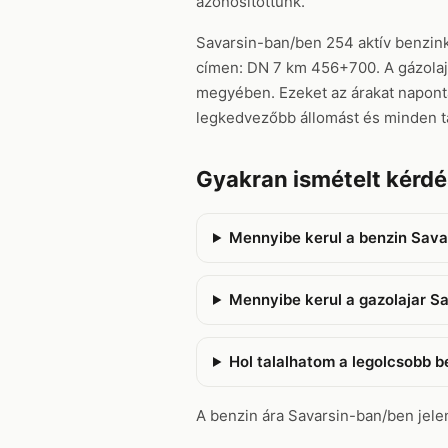
azonosítottunk.
Savarsin-ban/ben 254 aktív benzinkú
címen: DN 7 km 456+700. A gázolaj á
megyében. Ezeket az árakat naponta 
legkedvezőbb állomást és minden t
Gyakran ismételt kérd
Mennyibe kerul a benzin Sava
Mennyibe kerul a gazolajar S
Hol talalhatom a legolcsobb 
A benzin ára Savarsin-ban/ben jelenl