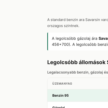
A standard benzin ara Savarsin va
orszagos szintnek.
A legolcsóbb gázolaj ára
Sava
456+700). A legolcsóbb benzi
Legolcsóbb állomások 
Legalacsonyabb benzin, gázolaj é
ÜZEMANYAG
Benzin 95
Gázolaj