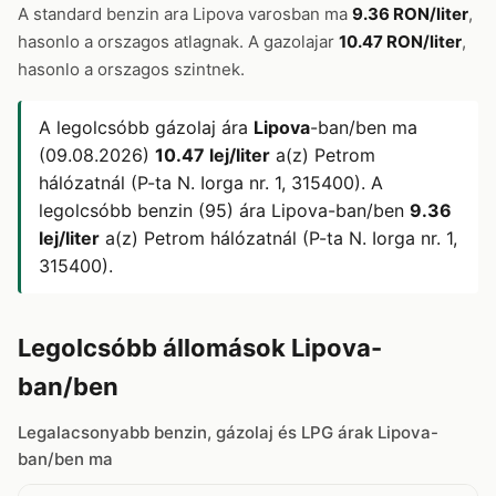
A standard benzin ara Lipova varosban ma
9.36 RON/liter
,
hasonlo a orszagos atlagnak. A gazolajar
10.47 RON/liter
,
hasonlo a orszagos szintnek.
A legolcsóbb gázolaj ára
Lipova
-ban/ben ma
(09.08.2026)
10.47 lej/liter
a(z) Petrom
hálózatnál (P-ta N. Iorga nr. 1, 315400). A
legolcsóbb benzin (95) ára Lipova-ban/ben
9.36
lej/liter
a(z) Petrom hálózatnál (P-ta N. Iorga nr. 1,
315400).
Legolcsóbb állomások Lipova-
ban/ben
Legalacsonyabb benzin, gázolaj és LPG árak Lipova-
ban/ben ma