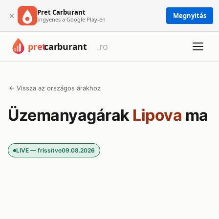
Pret Carburant
×
Megnyitás
Ingyenes a Google Play-en
← Vissza az országos árakhoz
Üzemanyagárak
Lipova
ma
LIVE — frissítve
09.08.2026