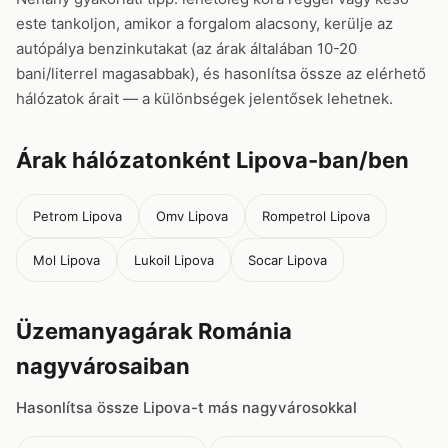
este tankoljon, amikor a forgalom alacsony, kerülje az
autópálya benzinkutakat (az árak általában 10-20
bani/literrel magasabbak), és hasonlítsa össze az elérhető
hálózatok árait — a különbségek jelentősek lehetnek.
Árak hálózatonként Lipova-ban/ben
Petrom Lipova
Omv Lipova
Rompetrol Lipova
Mol Lipova
Lukoil Lipova
Socar Lipova
Üzemanyagárak Románia
nagyvárosaiban
Hasonlítsa össze Lipova-t más nagyvárosokkal