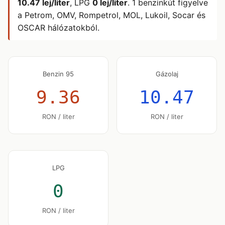
10.47 lej/liter
, LPG
0 lej/liter
. 1 benzinkút figyelve
a Petrom, OMV, Rompetrol, MOL, Lukoil, Socar és
OSCAR hálózatokból.
Benzin 95
Gázolaj
9.36
10.47
RON / liter
RON / liter
LPG
0
RON / liter