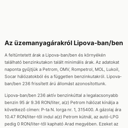
Az üzemanyagárakról Lipova-ban/ben
A feltüntetett árak a Lipova-ban/ben és környékén
található benzinkutakon talált minimális árak. Az adatokat
naponta gyűjtjük a Petrom, OMV, Rompetrol, MOL, Lukoil,
Socar hálózatokból és a független benzinkutakról. Lipova-
ban/ben 236 frissített árú állomást azonosítottunk.
Lipova-ban/ben 236 aktív benzinkúttal a legalacsonyabb
benzin 95 ár 9.36 RON/liter, a(z) Petrom hálózat kínálja a
következő címen: P-ta N. Iorga nr. 1, 315400. A gázolaj ára
10.47 RON/liter-től indul a(z) Petrom kútnál, az autó-LPG
pedig 0 RON/liter-től kapható Arad megyében. Ezeket az