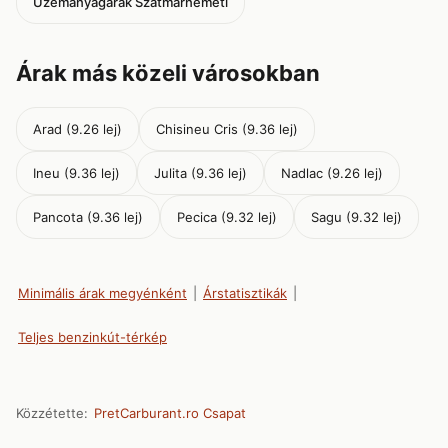
Üzemanyagárak Szatmárnémeti
Árak más közeli városokban
Arad (9.26 lej)
Chisineu Cris (9.36 lej)
Ineu (9.36 lej)
Julita (9.36 lej)
Nadlac (9.26 lej)
Pancota (9.36 lej)
Pecica (9.32 lej)
Sagu (9.32 lej)
Minimális árak megyénként
|
Árstatisztikák
|
Teljes benzinkút-térkép
Közzétette:
PretCarburant.ro Csapat