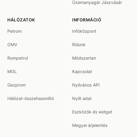
Üzemanyagár Jászvásár
HÁLÓZATOK
INFORMÁCIÓ
Petrom
Infóközpont
OMV
Rólunk
Rompetrol
Módszertan
MOL
Kapcsolat
Gazprom
Nyilvános API
Hálózat-összehasonlító
Nyílt adat
Eszközök és widget
Megyei árjelentés