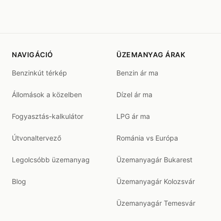
NAVIGÁCIÓ
ÜZEMANYAG ÁRAK
Benzinkút térkép
Benzin ár ma
Állomások a közelben
Dízel ár ma
Fogyasztás-kalkulátor
LPG ár ma
Útvonaltervező
Románia vs Európa
Legolcsóbb üzemanyag
Üzemanyagár Bukarest
Blog
Üzemanyagár Kolozsvár
Üzemanyagár Temesvár