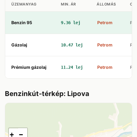
ÜZEMANYAG
MIN. ÁR
ÁLLOMÁS
CÍ
Benzin 95
Petrom
9.36 lej
P-t
Gázolaj
Petrom
10.47 lej
P-t
Prémium gázolaj
Petrom
11.24 lej
P-t
Benzinkút-térkép: Lipova
+
−