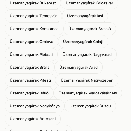
Üzemanyagárak Bukarest
Üzemanyagárak Kolozsvár
Üzemanyagárak Temesvár
Üzemanyagárak Iași
Üzemanyagárak Konstanca
Üzemanyagárak Brassó
Üzemanyagárak Craiova
Üzemanyagárak Galați
Üzemanyagárak Ploiești
Üzemanyagárak Nagyvárad
Üzemanyagárak Brăila
Üzemanyagárak Arad
Üzemanyagárak Pitești
Üzemanyagárak Nagyszeben
Üzemanyagárak Bákó
Üzemanyagárak Marosvásárhely
Üzemanyagárak Nagybánya
Üzemanyagárak Buzău
Üzemanyagárak Botoșani