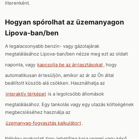
literenként.
Hogyan spórolhat az üzemanyagon
Lipova-ban/ben
A legalacsonyabb benzin- vagy gázolajárak
megtalálásához Lipova-ban/ben nézze meg ezt az oldalt
naponta, vagy
kapcsolja be az árriasztásokat
, hogy
automatikusan értesüljön, amikor az ár az Ön által
beállított küszöb alá csökken. Használhatja az
interaktív térképet
is a legolcsóbb állomások
megtalálásához. Egy tankolás vagy egy utazás költségének
megbecsléséhez használja az
üzemanyag-fogyasztás kalkulátort
.
Néhány gyakorlati tipp: lehetőleg kora reggel vagy késő