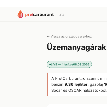
← Vissza az országos árakhoz
Üzemanyagára
LIVE — frissítve
08.08.2026
A PretCarburant.ro szerint min
benzin
9.36 lej/liter
, gázolaj
1
Socar és OSCAR hálózatokból