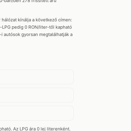
-ban/ben 278 frissített árú
 hálózat kínálja a következő címen:
ó-LPG pedig 0 RON/liter-től kapható
-i autósok gyorsan megtalálhatják a
ható. Az LPG ára 0 lej literenként.