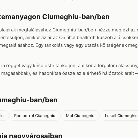
üzemanyagon Ciumeghiu-ban/ben
olajárak megtalálásához Ciumeghiu-ban/ben nézze meg ezt az o
értesüljön, amikor az ár az Ön által beállított küszöb alá csökk
 megtalálásához. Egy tankolás vagy egy utazás költségének me
ora reggel vagy késő este tankoljon, amikor a forgalom alacsony
rel magasabbak), és hasonlítsa össze az elérhető hálózatok árai
iumeghiu-ban/ben
iu
Rompetrol Ciumeghiu
Mol Ciumeghiu
Lukoil Ciumeghiu
ia nagyvárosaiban