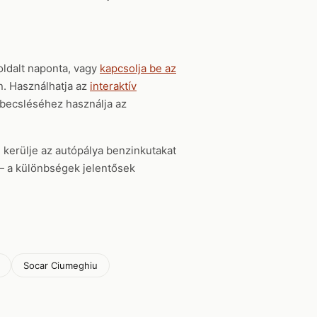
ldalt naponta, vagy
kapcsolja be az
en. Használhatja az
interaktív
gbecsléséhez használja az
, kerülje az autópálya benzinkutakat
t — a különbségek jelentősek
Socar Ciumeghiu