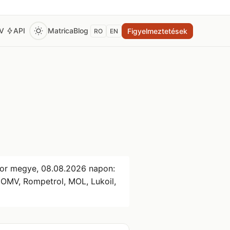
EV
API
Matrica
Blog
Figyelmeztetések
RO
EN
hor megye,
08.08.2026
napon:
, OMV, Rompetrol, MOL, Lukoil,