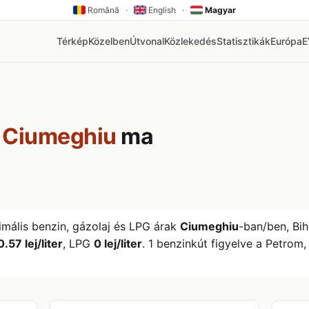
Română
·
English
·
Magyar
Térkép
Közelben
Útvonal
Közlekedés
Statisztikák
Európa
k
Ciumeghiu
ma
imális benzin, gázolaj és LPG árak
Ciumeghiu
-ban/ben, Bi
0.57 lej/liter
, LPG
0 lej/liter
. 1 benzinkút figyelve a Petrom
.