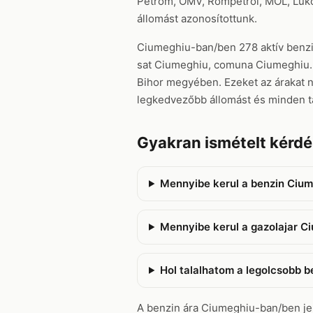
Petrom, OMV, Rompetrol, MOL, Lukoi
állomást azonosítottunk.
Ciumeghiu-ban/ben 278 aktív benzink
sat Ciumeghiu, comuna Ciumeghiu. A 
Bihor megyében. Ezeket az árakat na
legkedvezőbb állomást és minden t
Gyakran ismételt kérd
Mennyibe kerul a benzin Ciu
Mennyibe kerul a gazolajar 
Hol talalhatom a legolcsobb 
A benzin ára Ciumeghiu-ban/ben jelen