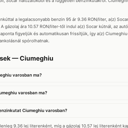
l, Socar hálózatokból és a független benzinkutakról. Ciumeghiu
úttal a legalacsonyabb benzin 95 ár 9.36 RON/liter, a(z) Socar
gázolaj ára 10.57 RON/liter-től indul a(z) Socar kútnál, az aut
ponta figyeljük és automatikusan frissítjük, így a(z) Ciumeghiu
ankolásnál spórolhatnak.
ések — Ciumeghiu
meghiu varosban ma?
Ciumeghiu varosban ma?
benzinkutat Ciumeghiu varosban?
leg 9.36 lej literenként, míg a gázolaj 10.57 lej literenként kap