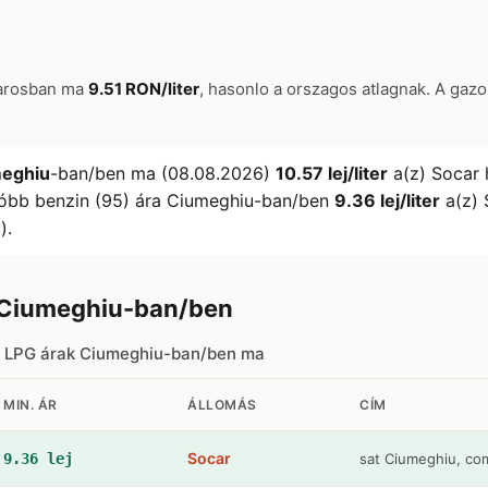
varosban ma
9.51 RON/liter
, hasonlo a orszagos atlagnak. A gazo
eghiu
-ban/ben ma (08.08.2026)
10.57 lej/liter
a(z) Socar 
óbb benzin (95) ára Ciumeghiu-ban/ben
9.36 lej/liter
a(z) 
).
 Ciumeghiu-ban/ben
s LPG árak Ciumeghiu-ban/ben ma
MIN. ÁR
ÁLLOMÁS
CÍM
Socar
9.36 lej
sat Ciumeghiu, c