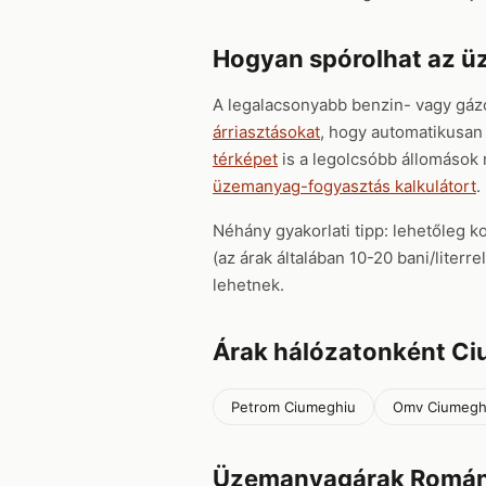
Hogyan spórolhat az 
A legalacsonyabb benzin- vagy gáz
árriasztásokat
, hogy automatikusan 
térképet
is a legolcsóbb állomások
üzemanyag-fogyasztás kalkulátort
.
Néhány gyakorlati tipp: lehetőleg k
(az árak általában 10-20 bani/liter
lehetnek.
Árak hálózatonként C
Petrom Ciumeghiu
Omv Ciumegh
Üzemanyagárak Román