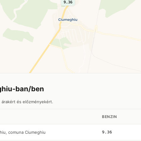
9.36
ghiu-ban/ben
s árakért és előzményekért.
BENZIN
hiu, comuna Ciumeghiu
9.36