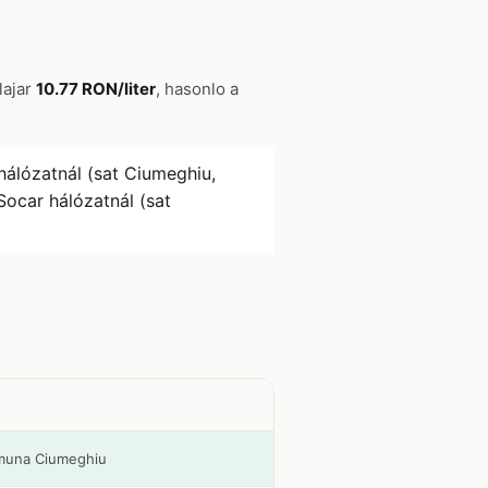
lajar
10.77 RON/liter
, hasonlo a
hálózatnál (sat Ciumeghiu,
Socar hálózatnál (sat
omuna Ciumeghiu