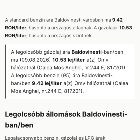
A standard benzin ara Baldovinesti varosban ma
9.42
RON/liter
, hasonlo a orszagos atlagnak. A gazolajar
10.53
RON/liter
, hasonlo a orszagos szintnek.
A legolcsóbb gázolaj ára
Baldovinesti
-ban/ben
ma (09.08.2026)
10.53 lej/liter
a(z) Omv
hálózatnál (Calea Mos Anghel, nr.244 E, 817201).
A legolcsóbb benzin (95) ára Baldovinesti-
ban/ben
9.42 lej/liter
a(z) Omv hálózatnál (Calea
Mos Anghel, nr.244 E, 817201).
Legolcsóbb állomások Baldovinesti-
ban/ben
Legalacsonyabb benzin, gázolaj és LPG árak