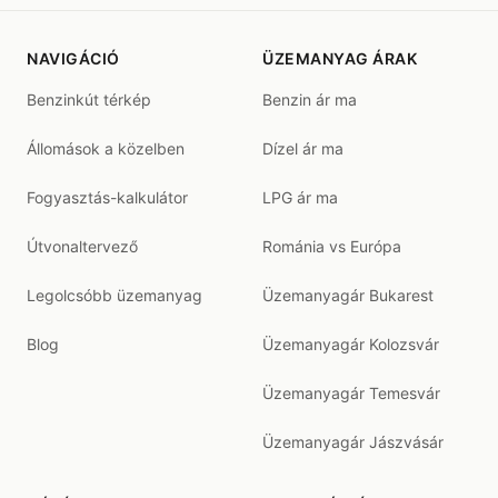
NAVIGÁCIÓ
ÜZEMANYAG ÁRAK
Benzinkút térkép
Benzin ár ma
Állomások a közelben
Dízel ár ma
Fogyasztás-kalkulátor
LPG ár ma
Útvonaltervező
Románia vs Európa
Legolcsóbb üzemanyag
Üzemanyagár Bukarest
Blog
Üzemanyagár Kolozsvár
Üzemanyagár Temesvár
Üzemanyagár Jászvásár