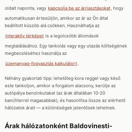
oldalt naponta, vagy
kapcsolja be az árriasztásokat
, hogy
automatikusan értesüljön, amikor az ár az Ön által
beállított küszöb alá csökken. Használhatja az
interaktív térképet
is a legolcsóbb állomások
megtalálásához. Egy tankolás vagy egy utazás költségének
megbecsléséhez használja az
üzemanyag-fogyasztás kalkulátort
.
Néhány gyakorlati tipp: lehetőleg kora reggel vagy késő
este tankoljon, amikor a forgalom alacsony, kerülje az
autópálya benzinkutakat (az árak általában 10-20
bani/literrel magasabbak), és hasonlítsa össze az elérhető
hálózatok árait — a különbségek jelentősek lehetnek.
Árak hálózatonként Baldovinesti-