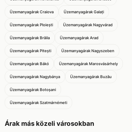
Üzemanyagárak Craiova
Üzemanyagárak Galați
Üzemanyagárak Ploiești
Üzemanyagárak Nagyvárad
Üzemanyagárak Brăila
Üzemanyagárak Arad
Üzemanyagárak Pitești
Üzemanyagárak Nagyszeben
Üzemanyagárak Bákó
Üzemanyagárak Marosvásárhely
Üzemanyagárak Nagybánya
Üzemanyagárak Buzău
Üzemanyagárak Botoșani
Üzemanyagárak Szatmárnémeti
Árak más közeli városokban