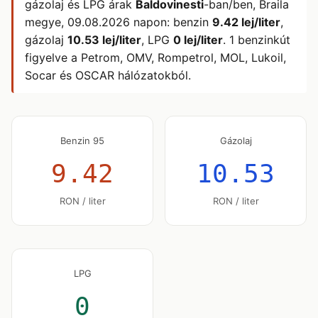
gázolaj és LPG árak
Baldovinesti
-ban/ben, Braila
megye,
09.08.2026
napon: benzin
9.42 lej/liter
,
gázolaj
10.53 lej/liter
, LPG
0 lej/liter
. 1 benzinkút
figyelve a Petrom, OMV, Rompetrol, MOL, Lukoil,
Socar és OSCAR hálózatokból.
Benzin 95
Gázolaj
9.42
10.53
RON / liter
RON / liter
LPG
0