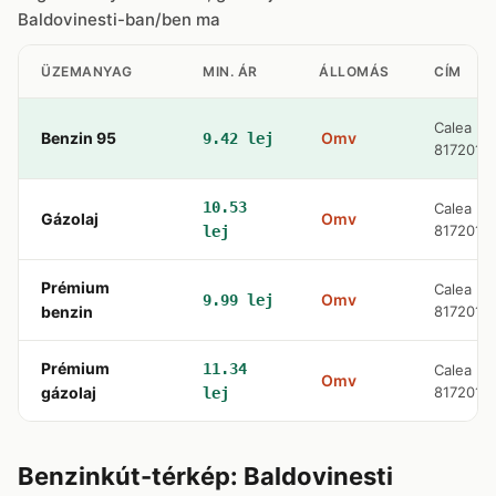
Baldovinesti-ban/ben ma
ÜZEMANYAG
MIN. ÁR
ÁLLOMÁS
CÍM
Calea Mo
Benzin 95
Omv
9.42 lej
817201
10.53
Calea Mo
Gázolaj
Omv
817201
lej
Prémium
Calea Mo
Omv
9.99 lej
benzin
817201
Prémium
11.34
Calea Mo
Omv
gázolaj
817201
lej
Benzinkút-térkép: Baldovinesti