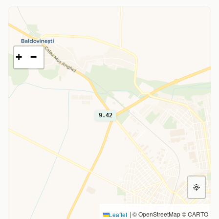
+
−
9.42
|
© OpenStreetMap © CARTO
Leaflet