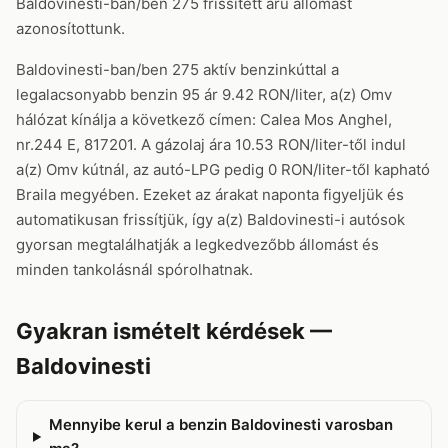
Baldovinesti-ban/ben 275 frissített árú állomást
azonosítottunk.
Baldovinesti-ban/ben 275 aktív benzinkúttal a
legalacsonyabb benzin 95 ár 9.42 RON/liter, a(z) Omv
hálózat kínálja a következő címen: Calea Mos Anghel,
nr.244 E, 817201. A gázolaj ára 10.53 RON/liter-től indul
a(z) Omv kútnál, az autó-LPG pedig 0 RON/liter-től kapható
Braila megyében. Ezeket az árakat naponta figyeljük és
automatikusan frissítjük, így a(z) Baldovinesti-i autósok
gyorsan megtalálhatják a legkedvezőbb állomást és
minden tankolásnál spórolhatnak.
Gyakran ismételt kérdések —
Baldovinesti
Mennyibe kerul a benzin Baldovinesti varosban