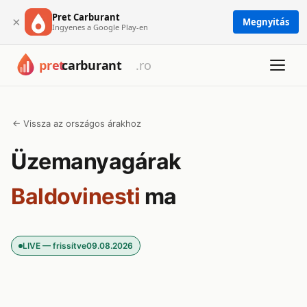
Pret Carburant
×
Megnyitás
Ingyenes a Google Play-en
← Vissza az országos árakhoz
Üzemanyagárak
Baldovinesti
ma
LIVE — frissítve
09.08.2026