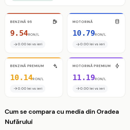
BENZINĂ 95
MOTORINĂ
9.54
10.79
RON/L
RON/L
0.00 lei vs ieri
0.00 lei vs ieri
BENZINĂ PREMIUM
MOTORINĂ PREMIUM
10.14
11.19
RON/L
RON/L
0.00 lei vs ieri
0.00 lei vs ieri
Cum se compara cu media din Oradea
Nufărului