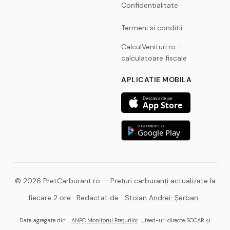
Confidentialitate
Termeni si conditii
CalculVenituri.ro —
calculatoare fiscale
APLICATIE MOBILA
Descarca de pe
App Store
DISPONIBIL PE
Google Play
© 2026 PretCarburant.ro — Prețuri carburanți actualizate la
fiecare 2 ore · Redactat de
Stoian Andrei-Șerban
Date agregate din
ANPC Monitorul Prețurilor
, feed-uri directe SOCAR și