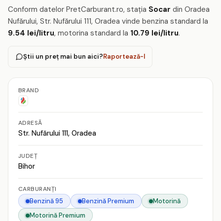
Conform datelor PretCarburant.ro, stația
Socar
din Oradea
Nufărului, Str. Nufărului 111, Oradea vinde benzina standard la
9.54 lei/litru
, motorina standard la
10.79 lei/litru
.
Știi un preț mai bun aici?
Raportează-l
BRAND
ADRESĂ
Str. Nufărului 111, Oradea
JUDEȚ
Bihor
CARBURANȚI
Benzină 95
Benzină Premium
Motorină
Motorină Premium