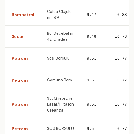
Calea Clujului
Rompetrol
9.47
10.83
nr. 199
Bd. Decebal nr.
Socar
9.48
10.73
42, Oradea
Petrom
Sos. Borsului
9.51
10.77
Petrom
Comuna Bors
9.51
10.77
Str. Gheorghe
Petrom
Lazar/P-ta Ion
9.51
10.77
Creanga
Petrom
SOS.BORSULUI
9.51
10.77