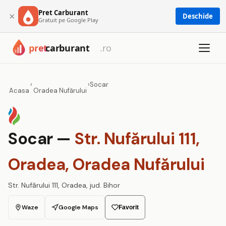
Pret Carburant
×
Deschide
Gratuit pe Google Play
›
›
Socar
Acasa
Oradea Nufărului
Socar —
Str. Nufărului 111,
Oradea, Oradea Nufărului
Str. Nufărului 111, Oradea, jud. Bihor
Waze
Google Maps
Favorit