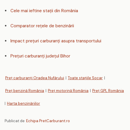
Cele mai ieftine stații din România
Comparator rețele de benzinării
Impact prețuri carburanți asupra transportului
Prețuri carburanți județul Bihor
Preț carburanți Oradea Nufărului
|
Toate stațiile Socar
|
Preț benzină România
|
Preț motorină România
|
Preț GPL România
|
Harta benzinăriilor
Publicat de
Echipa PretCarburant.ro