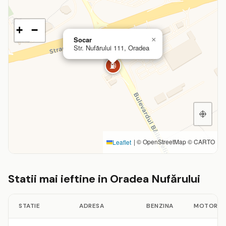
+
−
Socar
×
Str. Nufărului 111, Oradea
⛽
|
© OpenStreetMap © CARTO
Leaflet
Statii mai ieftine in Oradea Nufărului
STATIE
ADRESA
BENZINA
MOTORIN