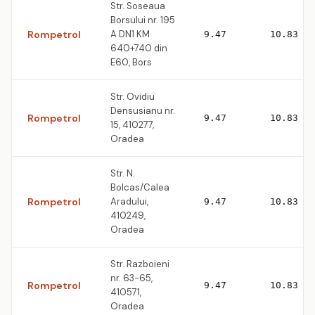
Str. Soseaua
Borsului nr. 195
Rompetrol
A DN1 KM
9.47
10.83
640+740 din
E60, Bors
Str. Ovidiu
Densusianu nr.
Rompetrol
9.47
10.83
15, 410277,
Oradea
Str. N.
Bolcas/Calea
Rompetrol
Aradului,
9.47
10.83
410249,
Oradea
Str. Razboieni
nr. 63-65,
Rompetrol
9.47
10.83
410571,
Oradea