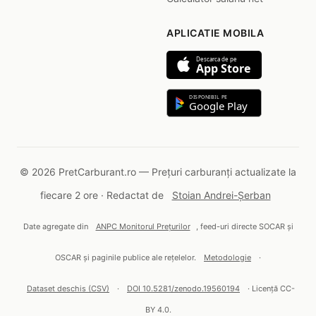
APLICATIE MOBILA
Descarca de pe
App Store
DISPONIBIL PE
Google Play
© 2026 PretCarburant.ro — Prețuri carburanți actualizate la
fiecare 2 ore · Redactat de
Stoian Andrei-Șerban
Date agregate din
ANPC Monitorul Prețurilor
, feed-uri directe SOCAR și
OSCAR și paginile publice ale rețelelor.
Metodologie
·
Dataset deschis (CSV)
·
DOI 10.5281/zenodo.19560194
· Licență CC-
BY 4.0.