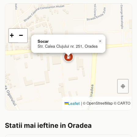
+
−
Socar
×
Str. Calea Clujului nr. 251, Oradea
⛽
|
© OpenStreetMap © CARTO
Leaflet
Statii mai ieftine in Oradea