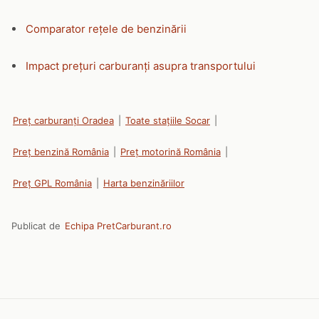
Comparator rețele de benzinării
Impact prețuri carburanți asupra transportului
Preț carburanți Oradea
|
Toate stațiile Socar
|
Preț benzină România
|
Preț motorină România
|
Preț GPL România
|
Harta benzinăriilor
Publicat de
Echipa PretCarburant.ro