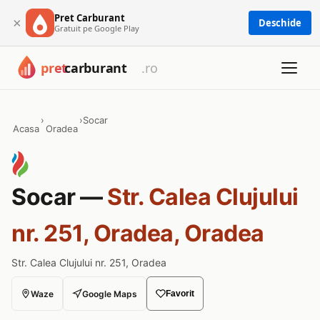
Pret Carburant
×
Deschide
Gratuit pe Google Play
›
›
Socar
Acasa
Oradea
Socar —
Str. Calea Clujului
nr. 251, Oradea, Oradea
Str. Calea Clujului nr. 251, Oradea
Waze
Google Maps
Favorit