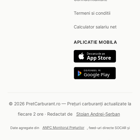
Termeni si conditii
Calculator salariu net
APLICATIE MOBILA
Descarca de pe
App Store
DISPONIBIL PE
Google Play
© 2026 PretCarburant.ro — Prețuri carburanți actualizate la
fiecare 2 ore · Redactat de
Stoian Andrei-Șerban
Date agregate din
ANPC Monitorul Prețurilor
, feed-uri directe SOCAR și