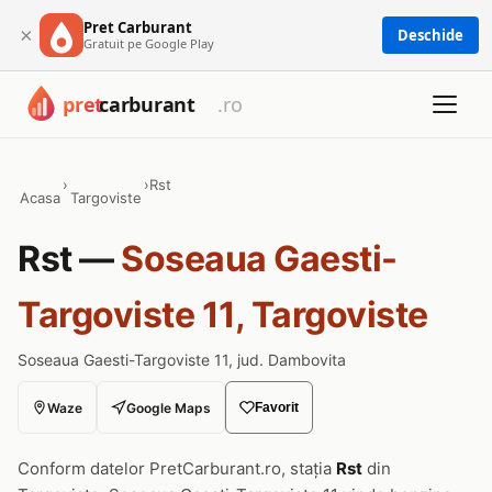
Pret Carburant
×
Deschide
Gratuit pe Google Play
›
›
Rst
Acasa
Targoviste
Rst —
Soseaua Gaesti-
Targoviste 11, Targoviste
Soseaua Gaesti-Targoviste 11, jud. Dambovita
Waze
Google Maps
Favorit
Conform datelor PretCarburant.ro, stația
Rst
din