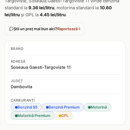
Targoviste, Soseaua Gaesti-Targoviste 11 vinde benzina
standard la
9.36 lei/litru
, motorina standard la
10.60
lei/litru
și GPL la
4.45 lei/litru
.
Știi un preț mai bun aici?
Raportează-l
BRAND
ADRESĂ
Soseaua Gaesti-Targoviste 11
JUDEȚ
Dambovita
CARBURANȚI
Benzină 95
Benzină Premium
Motorină
Motorină Premium
GPL