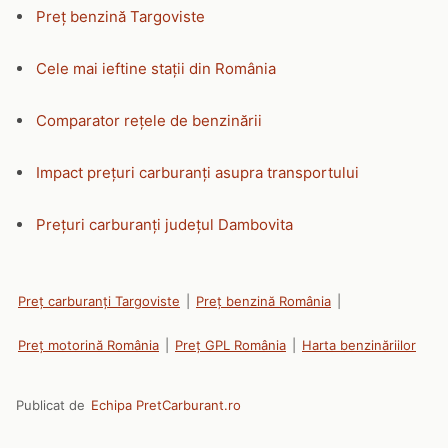
Preț benzină Targoviste
Cele mai ieftine stații din România
Comparator rețele de benzinării
Impact prețuri carburanți asupra transportului
Prețuri carburanți județul Dambovita
Preț carburanți Targoviste
|
Preț benzină România
|
Preț motorină România
|
Preț GPL România
|
Harta benzinăriilor
Publicat de
Echipa PretCarburant.ro